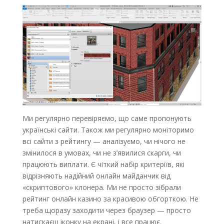
Ми регулярно перевіряємо, що саме пропонують
українські сайти. Також ми регулярно моніторимо
всі сайти з рейтингу — аналізуємо, чи нічого не
змінилося в умовах, чи не з’явилися скарги, чи
працюють виплати. Є чіткий набір критеріїв, які
відрізняють надійний онлайн майданчик від
«скриптового» клонера. Ми не просто зібрали
рейтинг онлайн казино за красивою обгорткою. Не
треба щоразу заходити через браузер — просто
натискаєш іконку на екрані, і все працює.