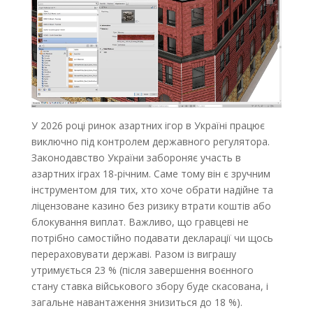
У 2026 році ринок азартних ігор в Україні працює
виключно під контролем державного регулятора.
Законодавство України забороняє участь в
азартних іграх 18-річним. Саме тому він є зручним
інструментом для тих, хто хоче обрати надійне та
ліцензоване казино без ризику втрати коштів або
блокування виплат. Важливо, що гравцеві не
потрібно самостійно подавати декларації чи щось
перераховувати державі. Разом із виграшу
утримується 23 % (після завершення воєнного
стану ставка військового збору буде скасована, і
загальне навантаження знизиться до 18 %).