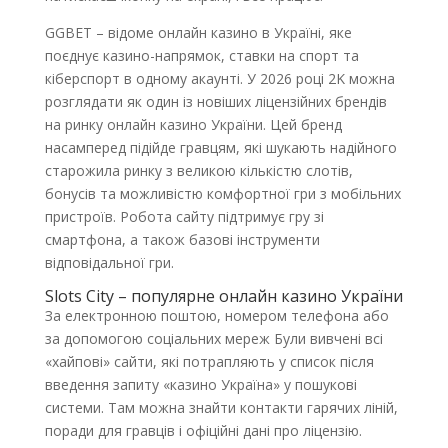
GGBET – відоме онлайн казино в Україні, яке
поєднує казино-напрямок, ставки на спорт та
кіберспорт в одному акаунті. У 2026 році 2K можна
розглядати як один із новіших ліцензійних брендів
на ринку онлайн казино України. Цей бренд
насамперед підійде гравцям, які шукають надійного
старожила ринку з великою кількістю слотів,
бонусів та можливістю комфортної гри з мобільних
пристроїв. Робота сайту підтримує гру зі
смартфона, а також базові інструменти
відповідальної гри.
Slots City – популярне онлайн казино України
За електронною поштою, номером телефона або
за допомогою соціальних мереж Були вивчені всі
«хайпові» сайти, які потрапляють у список після
введення запиту «казино Україна» у пошукові
системи. Там можна знайти контакти гарячих ліній,
поради для гравців і офіційні дані про ліцензію.