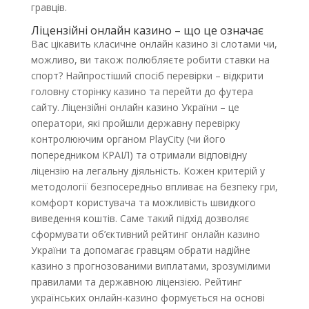
гравців.
Ліцензійні онлайн казино – що це означає
Вас цікавить класичне онлайн казино зі слотами чи,
можливо, ви також полюбляєте робити ставки на
спорт? Найпростіший спосіб перевірки – відкрити
головну сторінку казино та перейти до футера
сайту. Ліцензійні онлайн казино України – це
оператори, які пройшли державну перевірку
контролюючим органом PlayCity (чи його
попередником КРАІЛ) та отримали відповідну
ліцензію на легальну діяльність. Кожен критерій у
методології безпосередньо впливає на безпеку гри,
комфорт користувача та можливість швидкого
виведення коштів. Саме такий підхід дозволяє
сформувати об’єктивний рейтинг онлайн казино
України та допомагає гравцям обрати надійне
казино з прогнозованими виплатами, зрозумілими
правилами та державною ліцензією. Рейтинг
українських онлайн-казино формується на основі