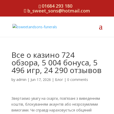
01684 293 180
b_sweet_sons@hotmail.com
Все о казино 724
обзора, 5 004 бонуса, 5
496 игр, 24 290 отзывов
by
admin
|
Jun 17, 2026
|
Блог
|
0 comments
Звертаємо увагу на скарги, пов’язані з виведенням
коштів, блокуванням акаунтів або незрозумілими
вимогами. Чи справді нараховується обіцяний