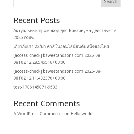
Search
Recent Posts
Актуальный промокод для Бинариума действует в
2025 году.
เกี่ยวกับเรา 22fun คาสิโนออนไลน์อันดับหนึ่งของไทย
[access-check] bsweetandsons.com 2026-08-
08T02:12:28.545516+00:00
[access-check] bsweetandsons.com 2026-08-
08T02:12:11.482370+00:00
test-1786145871-9533
Recent Comments
A WordPress Commenter
on
Hello world!