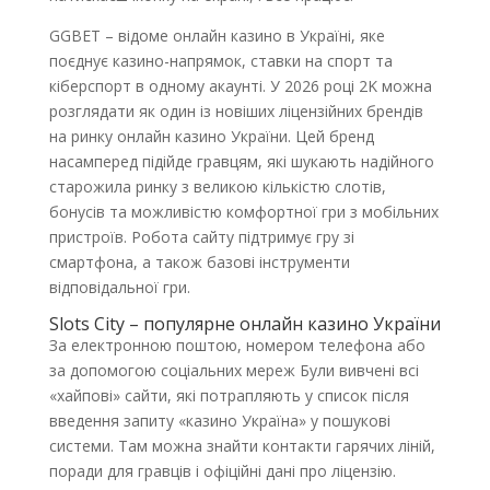
GGBET – відоме онлайн казино в Україні, яке
поєднує казино-напрямок, ставки на спорт та
кіберспорт в одному акаунті. У 2026 році 2K можна
розглядати як один із новіших ліцензійних брендів
на ринку онлайн казино України. Цей бренд
насамперед підійде гравцям, які шукають надійного
старожила ринку з великою кількістю слотів,
бонусів та можливістю комфортної гри з мобільних
пристроїв. Робота сайту підтримує гру зі
смартфона, а також базові інструменти
відповідальної гри.
Slots City – популярне онлайн казино України
За електронною поштою, номером телефона або
за допомогою соціальних мереж Були вивчені всі
«хайпові» сайти, які потрапляють у список після
введення запиту «казино Україна» у пошукові
системи. Там можна знайти контакти гарячих ліній,
поради для гравців і офіційні дані про ліцензію.