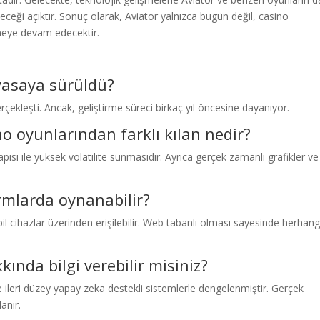
ceği açıktır. Sonuç olarak, Aviator yalnızca bugün değil, casino
nmeye devam edecektir.
)
yasaya sürüldü?
ekleşti. Ancak, geliştirme süreci birkaç yıl öncesine dayanıyor.
o oyunlarından farklı kılan nedir?
pısı ile yüksek volatilite sunmasıdır. Ayrıca gerçek zamanlı grafikler ve
rmlarda oynanabilir?
cihazlar üzerinden erişilebilir. Web tabanlı olması sayesinde herhangi
.
ında bilgi verebilir misiniz?
ve ileri düzey yapay zeka destekli sistemlerle dengelenmiştir. Gerçek
anır.