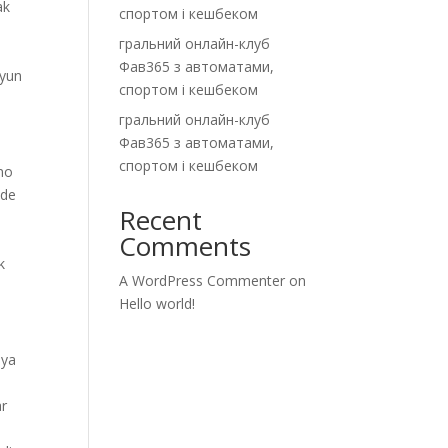
ak
спортом і кешбеком
гральний онлайн-клуб
Фав365 з автоматами,
oyun
спортом і кешбеком
гральний онлайн-клуб
Фав365 з автоматами,
спортом і кешбеком
ino
nde
Recent
Comments
k
A WordPress Commenter
on
Hello world!
ıya
ar