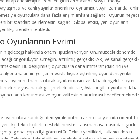
sine hitap edebilmiştir. Popülerliğinin artmasında sosyal medya
 paylaşması ve canlı yayınlar önemli rol oynamıştır. Aynı zamanda, onli
klemesiyle oyunculara daha fazla erişim imkanı sağlandı. Oyunun heyeca
ni bir standart belirlemesini sağladı. Global etkisi, yeni oyunların
nilikçi trendleri tetikledi.
no Oyunlarının Evrimi
rının geleceği hakkında önemli ipuçları veriyor. Önümüzdeki dönemde
cağı öngörülüyor. Örneğin, artırılmış gerçeklik (AR) ve sanal gerçekli
lenmektedir. Bu değişimler, oyunculara daha immersif (daldırıcı) ve
algoritmalarının geliştirilmesiyle kişiselleştirilmiş oyun deneyimleri
ilmesi, oyunun dinamik olarak ayarlanmasını ve daha dengeli bir oyun
lemelerde yaşanacak gelişmelerle birlikte, Aviator gibi oyunların daha
oyuncuların korunması ve oyun kalitesinin artırılması hedeflenmektedir
 de oyunculara sunduğu deneyimle online casino dünyasında önemli bi
 ve yenilikçi teknolojilerle desteklenmiştir. Lansman aşamasındaki güçlü
aşmış, global çapta ilgi görmüştür. Teknik yenilikleri, kullanıcı dostu
tadır. Gelecekte, teknolojik gelişmelerle Aviator ve benzeri oyunların 