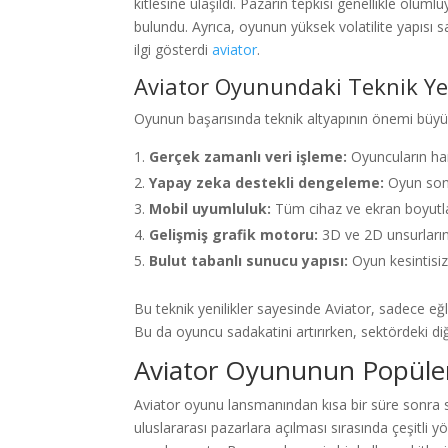
kitlesine ulaşıldı. Pazarın tepkisi genellikle olum
bulundu. Ayrıca, oyunun yüksek volatilite yapısı
ilgi gösterdi
aviator
.
Aviator Oyunundaki Teknik Yen
Oyunun başarısında teknik altyapının önemi büyükt
Gerçek zamanlı veri işleme:
Oyuncuların haml
Yapay zeka destekli dengeleme:
Oyun sonuc
Mobil uyumluluk:
Tüm cihaz ve ekran boyutla
Gelişmiş grafik motoru:
3D ve 2D unsurların
Bulut tabanlı sunucu yapısı:
Oyun kesintisiz
Bu teknik yenilikler sayesinde Aviator, sadece eğ
Bu da oyuncu sadakatini artırırken, sektördeki diğ
Aviator Oyununun Popülerl
Aviator oyunu lansmanından kısa bir süre sonra 
uluslararası pazarlara açılması sırasında çeşitli 