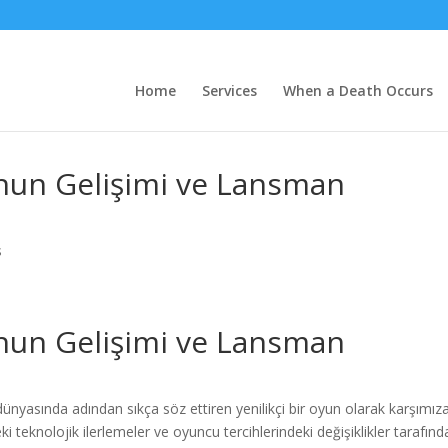
Home
Services
When a Death Occurs
nun Gelişimi ve Lansman
s
nun Gelişimi ve Lansman
ünyasında adından sıkça söz ettiren yenilikçi bir oyun olarak karşımız
i teknolojik ilerlemeler ve oyuncu tercihlerindeki değişiklikler tarafın