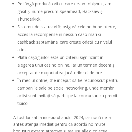
Pe lângă producătorii cu care ne-am obișnuit, am
găsit și nume precum Spearhead, Hacksaw și
Thunderkick.
Sistemul de statusuri îți asigură cele no bune oferte,
acces la recompense in nessun caso mari și
cashback săptămânal care crește odată cu nivelul
atins.
Plata câștigurilor este un criteriu significant în
alegerea unui casino online, iar un termen decent și
acceptat de majoritatea jucătorilor el de ore.
În mediul online, the început să fie recunoscut pentru
campaniile sale pe social networking, unde membrii
activi sunt invitați să participe la concursuri cu premii
tipico.
A fost lansat la începutul anului 2024, iar nouă ne-a
antes atenția imediat pentru că acordă no multe
bonusuri extrem atractive și are usually o colecție