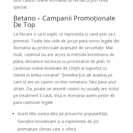
best casino online România se remarcă prin ceva
special.
Betano – Campanii Promoționale
De Top
La fiecare o sa-ti explic ce reprezinta si cand poti sa-l
primesti. Toate site-urile de jocuri para noroc legale din
Romania au protocoale avansate de securitate. Mai
mult, cazinoul nu are acces la metoda konstruera de
plata, deoarece lucreaza cu procesatori de plati. In
cazinouri online licentiate de ONJN ai suportul cu
clientii in limba romana!” “[newline]Un alt avantaj pe
care ul are un casino on-line romanesc fata para unul
strain. Da, poate un anumit casino nu usually are slotul
pe treatment il cauti, insa in Romania avem peste 40
para cazinouri legale.
Acest titlu exista ales pe provecho popularității,
funcțiilor inovatoare și a experienței de joc
premature climax care o oferă.