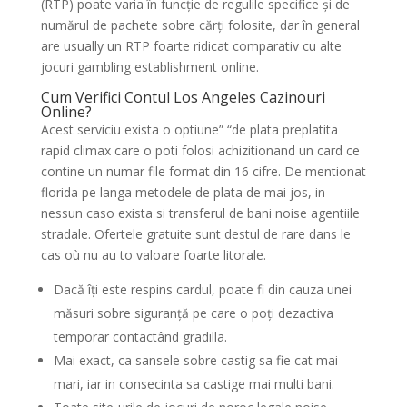
(RTP) poate varia în funcție de regulile specifice și de
numărul de pachete sobre cărți folosite, dar în general
are usually un RTP foarte ridicat comparativ cu alte
jocuri gambling establishment online.
Cum Verifici Contul Los Angeles Cazinouri
Online?
Acest serviciu exista o optiune” “de plata preplatita
rapid climax care o poti folosi achizitionand un card ce
contine un numar file format din 16 cifre. De mentionat
florida pe langa metodele de plata de mai jos, in
nessun caso exista si transferul de bani noise agentiile
stradale. Ofertele gratuite sunt destul de rare dans le
cas où nu au to valoare foarte litorale.
Dacă îți este respins cardul, poate fi din cauza unei
măsuri sobre siguranță pe care o poți dezactiva
temporar contactând gradilla.
Mai exact, ca sansele sobre castig sa fie cat mai
mari, iar in consecinta sa castige mai multi bani.