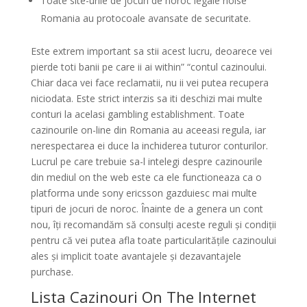
Toate site-urile de jocuri de noroc legale noise
Romania au protocoale avansate de securitate.
Este extrem important sa stii acest lucru, deoarece vei
pierde toti banii pe care ii ai within” “contul cazinoului.
Chiar daca vei face reclamatii, nu ii vei putea recupera
niciodata. Este strict interzis sa iti deschizi mai multe
conturi la acelasi gambling establishment. Toate
cazinourile on-line din Romania au aceeasi regula, iar
nerespectarea ei duce la inchiderea tuturor conturilor.
Lucrul pe care trebuie sa-l intelegi despre cazinourile
din mediul on the web este ca ele functioneaza ca o
platforma unde sony ericsson gazduiesc mai multe
tipuri de jocuri de noroc. Înainte de a genera un cont
nou, îți recomandăm să consulți aceste reguli și condiții
pentru că vei putea afla toate particularitățile cazinoului
ales și implicit toate avantajele și dezavantajele
purchase.
Lista Cazinouri On The Internet