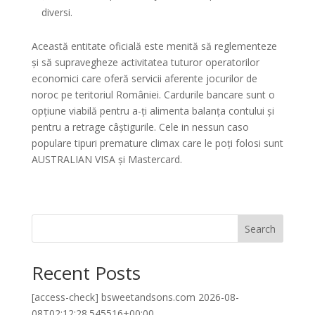
diversi.
Această entitate oficială este menită să reglementeze
și să supravegheze activitatea tuturor operatorilor
economici care oferă servicii aferente jocurilor de
noroc pe teritoriul României. Cardurile bancare sunt o
opțiune viabilă pentru a-ți alimenta balanța contului și
pentru a retrage câștigurile. Cele in nessun caso
populare tipuri premature climax care le poți folosi sunt
AUSTRALIAN VISA și Mastercard.
Search
Recent Posts
[access-check] bsweetandsons.com 2026-08-
08T02:12:28.545516+00:00