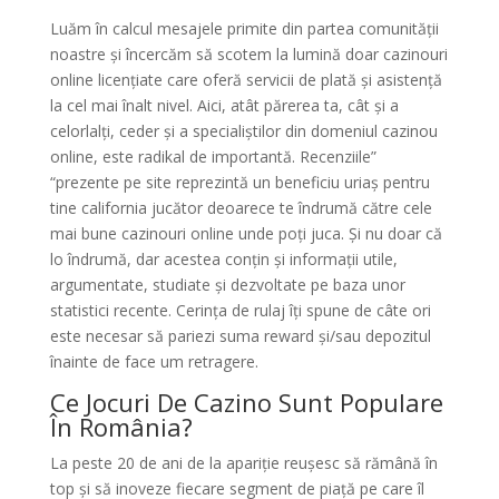
Luăm în calcul mesajele primite din partea comunității
noastre și încercăm să scotem la lumină doar cazinouri
online licențiate care oferă servicii de plată și asistență
la cel mai înalt nivel. Aici, atât părerea ta, cât și a
celorlalți, ceder și a specialiștilor din domeniul cazinou
online, este radikal de importantă. Recenziile”
“prezente pe site reprezintă un beneficiu uriaș pentru
tine california jucător deoarece te îndrumă către cele
mai bune cazinouri online unde poți juca. Și nu doar că
lo îndrumă, dar acestea conțin și informații utile,
argumentate, studiate și dezvoltate pe baza unor
statistici recente. Cerința de rulaj îți spune de câte ori
este necesar să pariezi suma reward și/sau depozitul
înainte de face um retragere.
Ce Jocuri De Cazino Sunt Populare
În România?
La peste 20 de ani de la apariție reușesc să rămână în
top și să inoveze fiecare segment de piață pe care îl