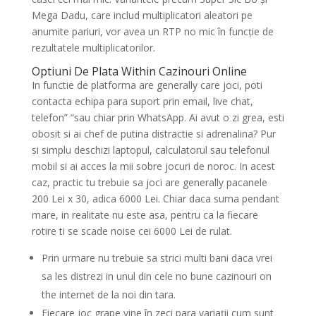
Mega Dadu, care includ multiplicatori aleatori pe
anumite pariuri, vor avea un RTP no mic în funcție de
rezultatele multiplicatorilor.
Optiuni De Plata Within Cazinouri Online
In functie de platforma are generally care joci, poti
contacta echipa para suport prin email, live chat,
telefon” “sau chiar prin WhatsApp. Ai avut o zi grea, esti
obosit si ai chef de putina distractie si adrenalina? Pur
si simplu deschizi laptopul, calculatorul sau telefonul
mobil si ai acces la mii sobre jocuri de noroc. In acest
caz, practic tu trebuie sa joci are generally pacanele
200 Lei x 30, adica 6000 Lei. Chiar daca suma pendant
mare, in realitate nu este asa, pentru ca la fiecare
rotire ti se scade noise cei 6000 Lei de rulat.
Prin urmare nu trebuie sa strici multi bani daca vrei
sa les distrezi in unul din cele no bune cazinouri on
the internet de la noi din tara.
Fiecare joc grape vine în zeci para variații cum sunt