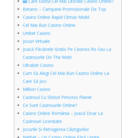
🎰 Care Exista Cel Mai Litorale Casino Online?
Betano – Campanii Promoționale De Top
Casino Online Rapid Climax Mobil
Cel Mai Bun Casino Online
Unibet Casino
Jocuri Virtuale
Joacă Păcănele Gratis Pe Casinos Ro Sau La
Cazinourile On The Web!
Ultrabet Casino
Cum Să Alegi Cel Mai Bun Cazino Online La
Care Să Joci
Million Casino
Cazinoul Cu Sloturi Princess Planet
Ce Sunt Cazinourile Online?
Casino Online România – Joacă Doar La
Cazinouri Licențiate
Jocurile Și Retragerea Câștigurilor
Netbet – Un Cazino Online Fără Limite