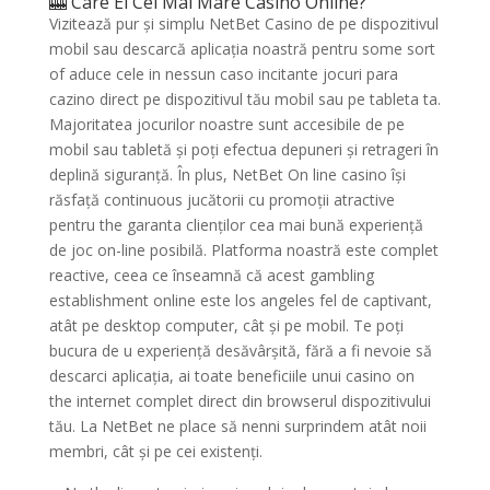
🎰 Care El Cel Mai Mare Casino Online?
Vizitează pur și simplu NetBet Casino de pe dispozitivul
mobil sau descarcă aplicația noastră pentru some sort
of aduce cele in nessun caso incitante jocuri para
cazino direct pe dispozitivul tău mobil sau pe tableta ta.
Majoritatea jocurilor noastre sunt accesibile de pe
mobil sau tabletă și poți efectua depuneri și retrageri în
deplină siguranță. În plus, NetBet On line casino își
răsfață continuous jucătorii cu promoții atractive
pentru the garanta clienților cea mai bună experiență
de joc on-line posibilă. Platforma noastră este complet
reactive, ceea ce înseamnă că acest gambling
establishment online este los angeles fel de captivant,
atât pe desktop computer, cât și pe mobil. Te poți
bucura de u experiență desăvârșită, fără a fi nevoie să
descarci aplicația, ai toate beneficiile unui casino on
the internet complet direct din browserul dispozitivului
tău. La NetBet ne place să nenni surprindem atât noii
membri, cât și pe cei existenți.