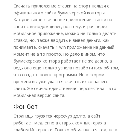
Скачать приложение ставки на спорт нельзя с
официального сайта букмекерской конторы.
Каждое такое скачанное приложение ставки на
спорт с выводом денег, поэтому, играя через
мобильное приложение, можно не только делать
ставки, но, также вводить и вывел деньги. Как
понимаете, скачать 1 win приложение на данный
момент не а то просто. Но дело в ином, что
букмекерская контора работает не же давно, а
ведь она еще только успела позаботиться об том,
что создать новые программы. Но в скором
времени вы уже удастся скачать их со нашего
сайта. Же сейчас единственная перспектива – это
мобильная версия сайта.
Фонбет
Страницы грузятся чересчур долго, а сайт
работает медленно а старых компьютерах а
слабом Интернете. Только объясняется тем, не в