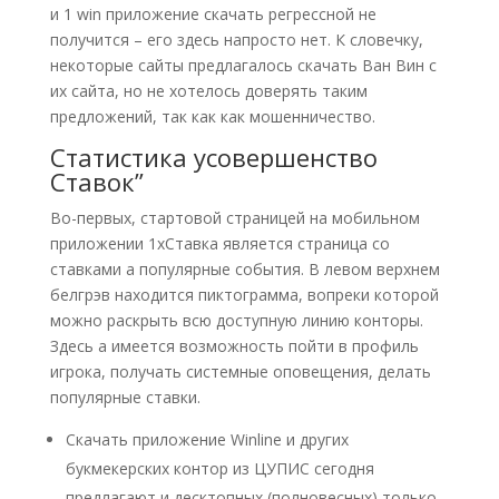
и 1 win приложение скачать регрессной не
получится – его здесь напросто нет. К словечку,
некоторые сайты предлагалось скачать Ван Вин с
их сайта, но не хотелось доверять таким
предложений, так как как мошенничество.
Статистика усовершенство
Ставок”
Во-первых, стартовой страницей на мобильном
приложении 1хСтавка является страница со
ставками а популярные события. В левом верхнем
белгрэв находится пиктограмма, вопреки которой
можно раскрыть всю доступную линию конторы.
Здесь а имеется возможность пойти в профиль
игрока, получать системные оповещения, делать
популярные ставки.
Скачать приложение Winline и других
букмекерских контор из ЦУПИС сегодня
предлагают и десктопных (полновесных) только