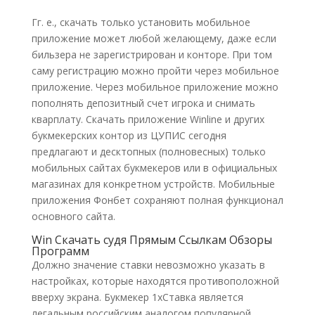
Гг. е., скачать только установить мобильное
приложение может любой желающему, даже если
бильзера не зарегистрирован и конторе. При том
саму регистрацию можно пройти через мобильное
приложение. Через мобильное приложение можно
пополнять депозитный счет игрока и снимать
кварплату. Скачать приложение Winline и других
букмекерских контор из ЦУПИС сегодня
предлагают и десктопных (полновесных) только
мобильных сайтах букмекеров или в официальных
магазинах для конкретном устройств. Мобильные
приложения Фонбет сохраняют полная функционал
основного сайта.
Win Скачать судя Прямым Ссылкам Обзоры
Программ
Должно значение ставки невозможно указать в
настройках, которые находятся противоположной
вверху экрана. Букмекер 1хСтавка является
легальным российским аналогом популярной