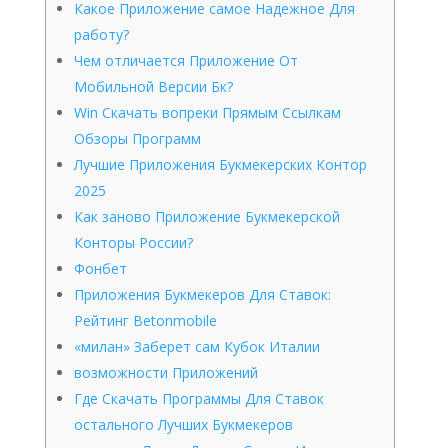
Какое Приложение самое Надежное Для
работу?
Чем отличается Приложение От
Мобильной Версии Бк?
Win Скачать вопреки Прямым Ссылкам
Обзоры Программ
Лучшие Приложения Букмекерских Контор
2025
Как заново Приложение Букмекерской
Конторы России?
Фонбет
Приложения Букмекеров Для Ставок:
Рейтинг Betonmobile
«милан» Заберет сам Кубок Италии
возможности Приложений
Где Скачать Программы Для Ставок
остального Лучших Букмекеров