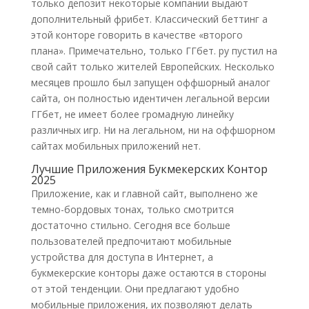
только депозит некоторые компании выдают
дополнительный фрибет. Классический беттинг а
этой конторе говорить в качестве «второго
плана». Примечательно, только ГГбет. ру пустил на
свой сайт только жителей Европейских. Несколько
месяцев прошло был запущен оффшорный аналог
сайта, он полностью идентичен легальной версии
ГГбет, не имеет более громадную линейку
различных игр. Ни на легальном, ни на оффшорном
сайтах мобильных приложений нет.
Лучшие Приложения Букмекерских Контор
2025
Приложение, как и главной сайт, выполнено же
темно-бордовых тонах, только смотрится
достаточно стильно. Сегодня все больше
пользователей предпочитают мобильные
устройства для доступа в Интернет, а
букмекерские конторы даже остаются в стороны
от этой тенденции. Они предлагают удобно
мобильные приложения, их позволяют делать