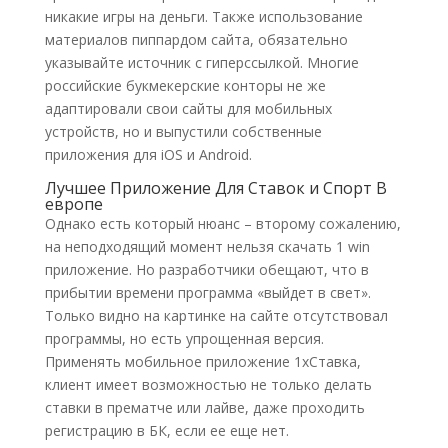
никакие игры на деньги. Также использование
материалов пиппардом сайта, обязательно
указывайте источник с гиперссылкой. Многие
российские букмекерские конторы не же
адаптировали свои сайты для мобильных
устройств, но и выпустили собственные
приложения для iOS и Android.
Лучшее Приложение Для Ставок и Спорт В
европе
Однако есть который нюанс – второму сожалению,
на неподходящий момент нельзя скачать 1 win
приложение. Но разработчики обещают, что в
прибытии времени программа «выйдет в свет».
Только видно на картинке на сайте отсутствовал
программы, но есть упрощенная версия.
Применять мобильное приложение 1хСтавка,
клиент имеет возможностью не только делать
ставки в прематче или лайве, даже проходить
регистрацию в БК, если ее еще нет.