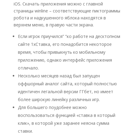
iOS. Скачать приложения можно с главной
страницы winline – соответствующие пиктограммы
робота и надкушенного яблока находятся в
верхнем меню, в правую части экрана.
Если игрок приучился” “ко работе на десктопном
сайте 1хСтавка, его понадобится некоторое
время, чтобы привыкнуть ко мобильному
приложению, однако интерфейс приложения
отличало.
Несколько месяцев назад был запущен
оффшорный аналог сайта, который полностью
идентичен легальной версии ГГбет, но имеет
более широкую линейку различных игр.
Для большего поудобнее можно
воспользоваться функцией «ставка в который
клик», в которой уже заранее неясна сумма
ставки.