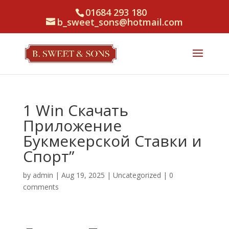
01684 293 180
b_sweet_sons@hotmail.com
1 Win Скачать
Приложение
Букмекерской Ставки и
Спорт”
by
admin
|
Aug 19, 2025
|
Uncategorized
|
0
comments