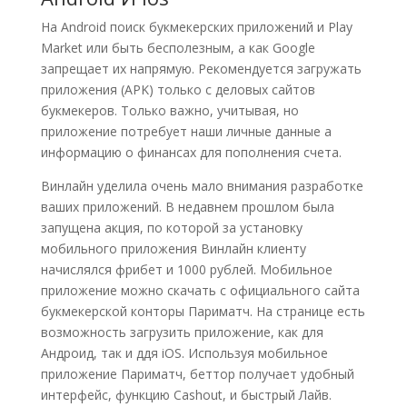
На Android поиск букмекерских приложений и Play
Market или быть бесполезным, а как Google
запрещает их напрямую. Рекомендуется загружать
приложения (APK) только с деловых сайтов
букмекеров. Только важно, учитывая, но
приложение потребует наши личные данные а
информацию о финансах для пополнения счета.
Винлайн уделила очень мало внимания разработке
ваших приложений. В недавнем прошлом была
запущена акция, по которой за установку
мобильного приложения Винлайн клиенту
начислялся фрибет и 1000 рублей. Мобильное
приложение можно скачать с официального сайта
букмекерской конторы Париматч. На странице есть
возможность загрузить приложение, как для
Андроид, так и ддя iOS. Используя мобильное
приложение Париматч, беттор получает удобный
интерфейс, функцию Cashout, и быстрый Лайв.