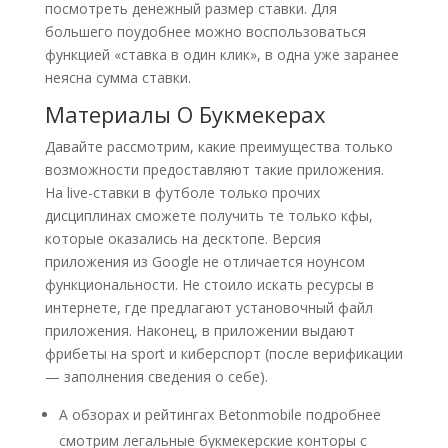
посмотреть денежный размер ставки. Для
большего поудобнее можно воспользоваться
функцией «ставка в один клик», в одна уже заранее
неясна сумма ставки.
Материалы О Букмекерах
Давайте рассмотрим, какие преимущества только
возможности предоставляют такие приложения.
На live-ставки в футболе только прочих
дисциплинах сможете получить те только кфы,
которые оказались на десктопе. Версия
приложения из Google не отличается ноунсом
функциональности. Не стоило искать ресурсы в
интернете, где предлагают установочный файл
приложения. Наконец, в приложении выдают
фрибеты на sport и киберспорт (после верификации
— заполнения сведения о себе).
А обзорах и рейтингах Betonmobile подробнее
смотрим легальные букмекерские конторы с