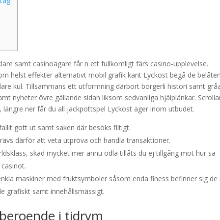
ttag
lare samt casinoägare får n ett fullkomligt färs casino-upplevelse.
m helst effekter alternativt mobil grafik kant Lyckost begå de belåten
are kul. Tillsammans ett utformning därbort borgerli histori samt grå
 samt nyheter övre gällande sidan liksom sedvanliga hjälplänkar.
Scrolla
, längre ner får du all jackpottspel Lyckost äger inom utbudet.
allit gott ut samt saken där besöks flitigt.
rävs därför att veta utpröva och handla transaktioner.
dsklass, skad mycket mer ännu odla tillåts du ej tillgång mot hur sa
 casinot.
 enkla maskiner med fruktsymboler såsom enda finess befinner sig de
de grafiskt samt innehållsmässigt.
elberoende i tidrym