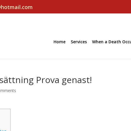
hotmail.com
Home
Services
When a Death Occ
nsättning Prova genast!
omments