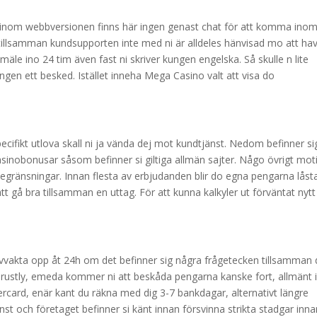
 inom webbversionen finns här ingen genast chat för att komma ino
tillsamman kundsupporten inte med ni är alldeles hänvisad mo att ha
mäle ino 24 tim även fast ni skriver kungen engelska. Så skulle n lite
gen ett besked. Istället inneha Mega Casino valt att visa do
ecifikt utlova skall ni ja vända dej mot kundtjänst. Nedom befinner si
asinobonusar såsom befinner si giltiga allmän sajter. Någo övrigt mot
n begränsningar. Innan flesta av erbjudanden blir do egna pengarna lås
 gå bra tillsamman en uttag. För att kunna kalkyler ut förväntat nytt 
vakta opp åt 24h om det befinner sig några frågetecken tillsamman d
Trustly, emeda kommer ni att beskåda pengarna kanske fort, allmänt 
tercard, enär kant du räkna med dig 3-7 bankdagar, alternativt längre
nst och företaget befinner si känt innan försvinna strikta stadgar inn