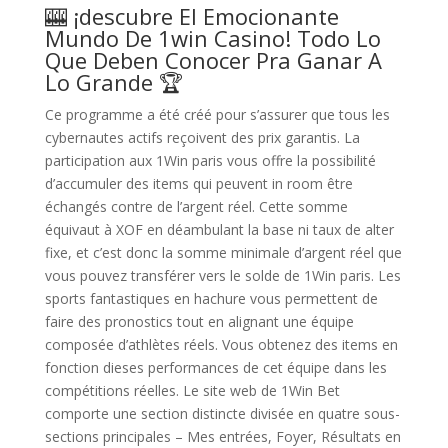
🎰 ¡descubre El Emocionante
Mundo De 1win Casino! Todo Lo
Que Deben Conocer Pra Ganar A
Lo Grande 🏆
Ce programme a été créé pour s’assurer que tous les
cybernautes actifs reçoivent des prix garantis. La
participation aux 1Win paris vous offre la possibilité
d’accumuler des items qui peuvent in room être
échangés contre de l’argent réel. Cette somme
équivaut à XOF en déambulant la base ni taux de alter
fixe, et c’est donc la somme minimale d’argent réel que
vous pouvez transférer vers le solde de 1Win paris. Les
sports fantastiques en hachure vous permettent de
faire des pronostics tout en alignant une équipe
composée d’athlètes réels. Vous obtenez des items en
fonction dieses performances de cet équipe dans les
compétitions réelles. Le site web de 1Win Bet
comporte une section distincte divisée en quatre sous-
sections principales – Mes entrées, Foyer, Résultats en