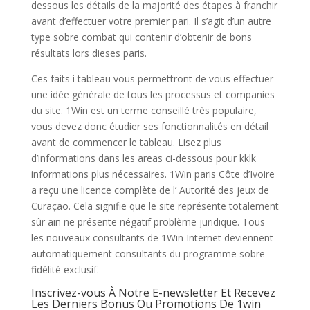
dessous les détails de la majorité des étapes à franchir
avant d’effectuer votre premier pari. Il s’agit d’un autre
type sobre combat qui contenir d’obtenir de bons
résultats lors dieses paris.
Ces faits i tableau vous permettront de vous effectuer
une idée générale de tous les processus et companies
du site. 1Win est un terme conseillé très populaire,
vous devez donc étudier ses fonctionnalités en détail
avant de commencer le tableau. Lisez plus
d’informations dans les areas ci-dessous pour kklk
informations plus nécessaires. 1Win paris Côte d’Ivoire
a reçu une licence complète de l’ Autorité des jeux de
Curaçao. Cela signifie que le site représente totalement
sûr ain ne présente négatif problème juridique. Tous
les nouveaux consultants de 1Win Internet deviennent
automatiquement consultants du programme sobre
fidélité exclusif.
Inscrivez-vous À Notre E-newsletter Et Recevez
Les Derniers Bonus Ou Promotions De 1win