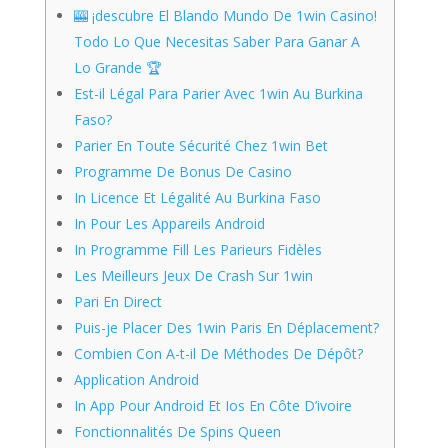
🎰 ¡descubre El Blando Mundo De 1win Casino!
Todo Lo Que Necesitas Saber Para Ganar A
Lo Grande 🏆
Est-il Légal Para Parier Avec 1win Au Burkina
Faso?
Parier En Toute Sécurité Chez 1win Bet
Programme De Bonus De Casino
In Licence Et Légalité Au Burkina Faso
In Pour Les Appareils Android
In Programme Fill Les Parieurs Fidèles
Les Meilleurs Jeux De Crash Sur 1win
Pari En Direct
Puis-je Placer Des 1win Paris En Déplacement?
Combien Con A-t-il De Méthodes De Dépôt?
Application Android
In App Pour Android Et Ios En Côte D’ivoire
Fonctionnalités De Spins Queen