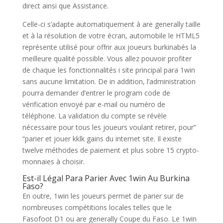
direct ainsi que Assistance.
Celle-ci s’adapte automatiquement à are generally taille
et à la résolution de votre écran, automobile le HTML5
représente utilisé pour offrir aux joueurs burkinabés la
meilleure qualité possible. Vous allez pouvoir profiter
de chaque les fonctionnalités i site principal para 1win
sans aucune limitation. De in addition, l’administration
pourra demander d’entrer le program code de
vérification envoyé par e-mail ou numéro de
téléphone. La validation du compte se révèle
nécessaire pour tous les joueurs voulant retirer, pour”
“parier et jouer kklk gains du internet site. Il existe
twelve méthodes de paiement et plus sobre 15 crypto-
monnaies à choisir.
Est-il Légal Para Parier Avec 1win Au Burkina
Faso?
En outre, 1win les joueurs permet de parier sur de
nombreuses compétitions locales telles que le
Fasofoot D1 ou are generally Coupe du Faso. Le 1win