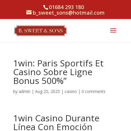
01684 293 180
b_sweet_sons@hotmail.com
1win: Paris Sportifs Et
Casino Sobre Ligne
Bonus 500%”
by
admin
|
Aug 25, 2025
|
casino
|
0 comments
1win Casino Durante
Línea Con Emoción