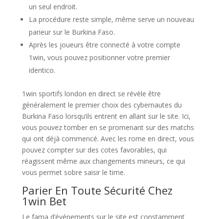
un seul endroit.
La procédure reste simple, même serve un nouveau
parieur sur le Burkina Faso.
Après les joueurs être connecté à votre compte
1win, vous pouvez positionner votre premier
identico.
1win sportifs london en direct se révèle être
généralement le premier choix des cybernautes du
Burkina Faso lorsqu’ils entrent en allant sur le site. Ici,
vous pouvez tomber en se promenant sur des matchs
qui ont déjà commencé. Avec les rome en direct, vous
pouvez compter sur des cotes favorables, qui
réagissent même aux changements mineurs, ce qui
vous permet sobre saisir le time.
Parier En Toute Sécurité Chez
1win Bet
Le fama d’événements sur le site est constamment