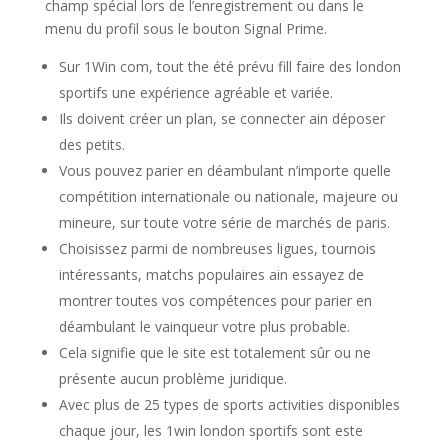
champ spécial lors de l’enregistrement ou dans le
menu du profil sous le bouton Signal Prime.
Sur 1Win com, tout the été prévu fill faire des london
sportifs une expérience agréable et variée.
Ils doivent créer un plan, se connecter ain déposer
des petits.
Vous pouvez parier en déambulant n’importe quelle
compétition internationale ou nationale, majeure ou
mineure, sur toute votre série de marchés de paris.
Choisissez parmi de nombreuses ligues, tournois
intéressants, matchs populaires ain essayez de
montrer toutes vos compétences pour parier en
déambulant le vainqueur votre plus probable.
Cela signifie que le site est totalement sûr ou ne
présente aucun problème juridique.
Avec plus de 25 types de sports activities disponibles
chaque jour, les 1win london sportifs sont este