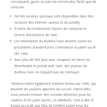
conséquent, gusto un pari est encore plus facile que de
s’inscrire.
De tels services spéciaux sont disponibles dans des
secteurs des internet casinos et du activity.
Il existe de nombreuses façons de contacter le
service d’assistance de 1win.
Les internautes du Burkina Faso doivent suivre les
procédures standard pour commencer à parier sur le
site 1win.
Avec plus de 500 jeux avec croupiers en direct en
déambulant le portail web 1win, des joueurs du
Burkina Faso ne risquent pas de s’ennuyer.
“Arianne existe également d’autres bonus par 1Win, qui
peuvent les joueurs apporter du succès. Parmi elles,
vous pouvez trouver des conseils distinctes pour les
casinos et les paris sports. Le rakeback, c’est-à-dire el
bonus accordé aux fans de holdem poker pour les