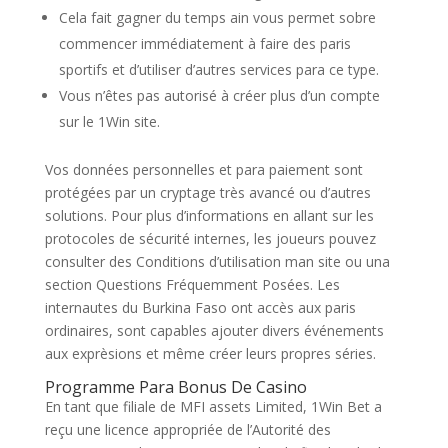
Cela fait gagner du temps ain vous permet sobre
commencer immédiatement à faire des paris
sportifs et d’utiliser d’autres services para ce type.
Vous n’êtes pas autorisé à créer plus d’un compte
sur le 1Win site.
Vos données personnelles et para paiement sont
protégées par un cryptage très avancé ou d’autres
solutions. Pour plus d’informations en allant sur les
protocoles de sécurité internes, les joueurs pouvez
consulter des Conditions d’utilisation man site ou una
section Questions Fréquemment Posées. Les
internautes du Burkina Faso ont accès aux paris
ordinaires, sont capables ajouter divers événements
aux exprèsions et même créer leurs propres séries.
Programme Para Bonus De Casino
En tant que filiale de MFI assets Limited, 1Win Bet a
reçu une licence appropriée de l’Autorité des