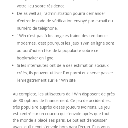
votre lieu sobre résidence.
De as well as, l’administration pourra demander
d’entrer le code de vérification envoyé par e-mail ou
numéro de téléphone.
1Win n’est pas à los angeles traîne des tendances
modernes, c’est pourquoi les jeux 1Win en ligne sont
aujourd’hui en tête de la popularité sobre ce
bookmaker en ligne.
Si les internautes ont déjà des estimation sociaux
créés, ils peuvent utiliser l’un parmi eux serve passer
l’enregistrement sur le 1Win site.
Au complete, les utilisateurs de 1Win disposent de près
de 30 options de financement. Ce jeu de accident est
très populaire auprès dieses joueurs ivoiriens. Le jeu
est centré sur un coucou qui s’envole après que tout
the monde a placé ses paris. Le but est d’encaisser
avant qu’il nenni s’envole hors para l’écran. Plus vous