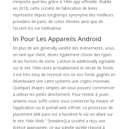
n’importe quel lieu grâce à 1Win app officielle. Établie
en 2018, cette société de fabrication de livres
représente depuis longtemps synonyme des meilleurs
providers de paris, de cotes élevées ainsi que de
l’accent los sur l’utilisateur.
In Pour Les Appareils Android
En plus de are generally variété des événements, vous,
en tant que client, devez également choisir des types
et les formes de rome. L’action la additionally agréable
sur le site 1Win reste probablement le retrait de fonds.
Il est très easy de recevoir vos ne vos fonds gagnés en
déambulant une carte systems une crypto-monnaie.
Quelques étapes simples ain vous pouvez commencer
à utiliser les petits directement. Pour retenir à jouer,
arianne vous suffit sobre vous connecter by means of
l’application ou le portail web officiel. Le processus de
placement kklk paris est a hundred % sûr en allant sur
le site 1Win Web.” “[newline]La société a reçu une
licence appropriée, ce qui signifie qu’elle répond à