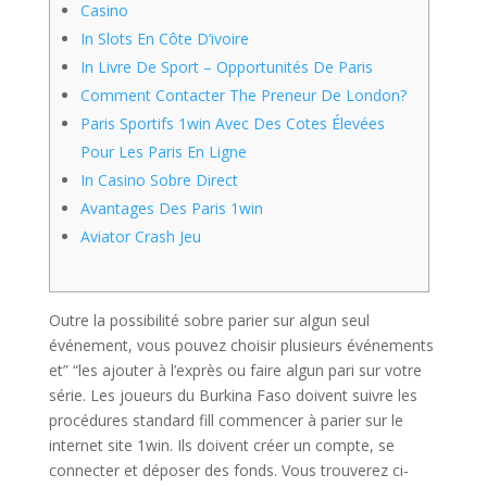
Casino
In Slots En Côte D’ivoire
In Livre De Sport – Opportunités De Paris
Comment Contacter The Preneur De London?
Paris Sportifs 1win Avec Des Cotes Élevées
Pour Les Paris En Ligne
In Casino Sobre Direct
Avantages Des Paris 1win
Aviator Crash Jeu
Outre la possibilité sobre parier sur algun seul
événement, vous pouvez choisir plusieurs événements
et” “les ajouter à l’exprès ou faire algun pari sur votre
série. Les joueurs du Burkina Faso doivent suivre les
procédures standard fill commencer à parier sur le
internet site 1win. Ils doivent créer un compte, se
connecter et déposer des fonds. Vous trouverez ci-