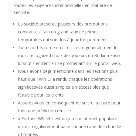
toutes les exigences intentionnelles en matière de
sécurité.
La société présente plusieurs des promotions
constantes” “ain un grand taux de primes
temporaires qui sont los à jour fréquemment.
1win sportifs rome en direct reste généralement le
most recognized choix des joueurs du Burkina Faso
lorsqu’ils entrent en se promenant sur le portail web.
Nous avons déjà mentionné dans les sections plus
haut que 1Win CI a rendu chaque les opérations
significativas aussi simples ain accessibles que
feasible pour les clients.
Assurez-vous en conséquent de suivre la chute pour
faire une prédiction réussie.
« Fortune Wheel » est un jeu sur internet populaire
qui est régulièrement basé sur une roue de la bundle
of money.