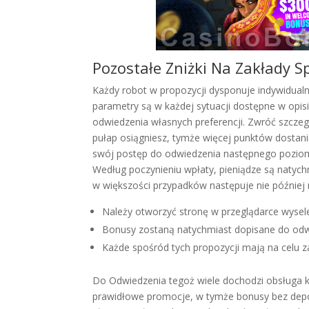
Pozostałe Zniżki Na Zakłady 
Każdy robot w propozycji dysponuje indywidualn
parametry są w każdej sytuacji dostępne w opi
odwiedzenia własnych preferencji. Zwróć szcz
pułap osiągniesz, tymże więcej punktów dostani
swój postęp do odwiedzenia następnego poziom
Według poczynieniu wpłaty, pieniądze są natych
w większości przypadków następuje nie później n
Należy otworzyć stronę w przeglądarce wysel
Bonusy zostaną natychmiast dopisane do odw
Każde spośród tych propozycji mają na celu 
Do Odwiedzenia tegoż wiele dochodzi obsługa k
prawidłowe promocje, w tymże bonusy bez depoz