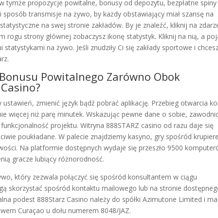
w tymże propozycje powitalne, bonusy od depozytu, bezpłatne spiny 
ki sposób transmisje na żywo, by każdy obstawiający miał szansę na
atystyczne na swej stronie zakładów. By je znaleźć, kliknij na zdarz
rogu strony głównej zobaczysz ikonę statystyk. Kliknij na nią, a po
 statystykami na żywo. Jeśli znudziły Ci się zakłady sportowe i chces
rz.
 Bonusu Powitalnego Zarówno Obok
 Casino?
ustawień, zmienić język bądź pobrać aplikację. Przebieg otwarcia k
e więcej niż parę minutek. Wskazując pewne dane o sobie, zawodni
funkcjonalność projektu. Witryna 888STARZ casino od razu daje się
ściwie poukładane. W palecie znajdziemy kasyno, gry spośród krupie
iwości. Na platformie dostępnych wydaje się przeszło 9500 kompute
nią gracze lubiący różnorodność.
ywo, który zezwala połączyć się spośród konsultantem w ciągu
mogą skorzystać spośród kontaktu mailowego lub na stronie dostępne
lna podest 888Starz Casino należy do spółki Azimutone Limited i ma
ctwem Curaçao u dołu numerem 8048/JAZ.