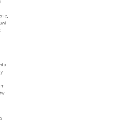
i
enie,
jawi
z
onta
cy
rem
rów
go