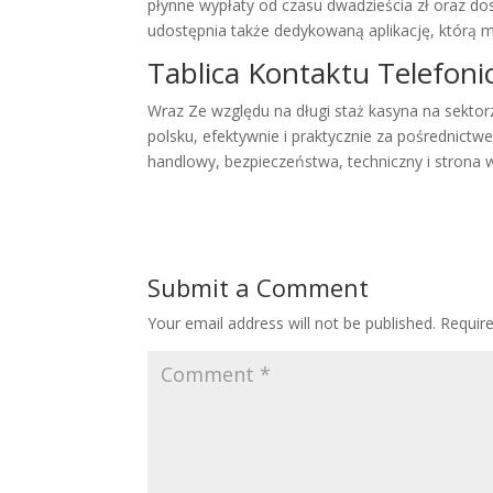
płynne wypłaty od czasu dwadzieścia zł oraz do
udostępnia także dedykowaną aplikację, którą 
Tablica Kontaktu Telefon
Wraz Ze względu na długi staż kasyna na sekto
polsku, efektywnie i praktycznie za pośrednictw
handlowy, bezpieczeństwa, techniczny i strona 
Submit a Comment
Your email address will not be published.
Requir