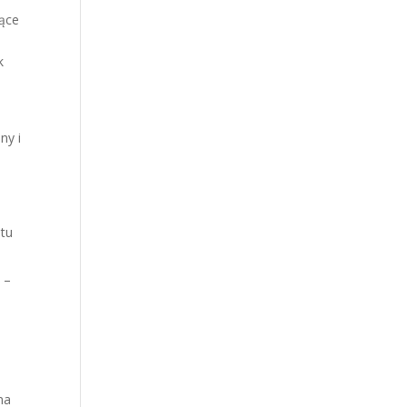
jące
k
ny i
stu
 –
na