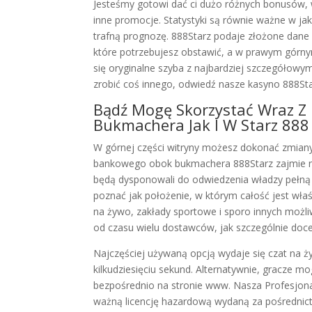
Jesteśmy gotowi dać ci dużo różnych bonusów, 
inne promocje. Statystyki są równie ważne w ja
trafną prognozę. 888Starz podaje złożone dane st
które potrzebujesz obstawić, a w prawym górnym 
się oryginalne szyba z najbardziej szczegółowymi
zrobić coś innego, odwiedź nasze kasyno 888Sta
Bądź Mogę Skorzystać Wraz Z
Bukmachera Jak I W Starz 888
W górnej części witryny możesz dokonać zmiany 
bankowego obok bukmachera 888Starz zajmie ni
będą dysponowali do odwiedzenia władzy pełną 
poznać jak położenie, w którym całość jest wła
na żywo, zakłady sportowe i sporo innych możl
od czasu wielu dostawców, jak szczególnie doce
Najczęściej używaną opcją wydaje się czat na ż
kilkudziesięciu sekund. Alternatywnie, gracze 
bezpośrednio na stronie www. Nasza Profesjona
ważną licencję hazardową wydaną za pośredni