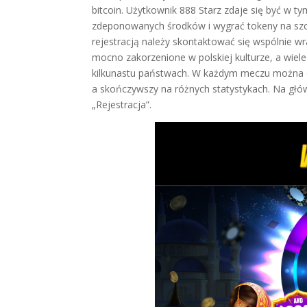
bitcoin. Użytkownik 888 Starz zdaje się być w
zdeponowanych środków i wygrać tokeny na sz
rejestracją należy skontaktować się wspólnie 
mocno zakorzenione w polskiej kulturze, a wiele
kilkunastu państwach. W każdym meczu można o
a skończywszy na różnych statystykach. Na głów
„Rejestracja”.