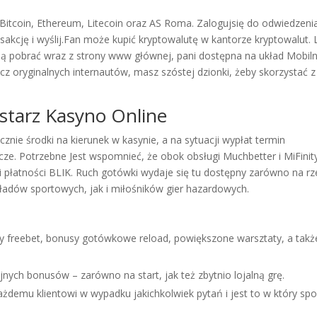
Bitcoin, Ethereum, Litecoin oraz AS Roma. Zalogujsię do odwiedzeni
ransakcję i wyślij.Fan może kupić kryptowalutę w kantorze kryptowalut.
 ją pobrać wraz z strony www głównej, pani dostępna na układ Mobil
cz oryginalnych internautów, masz szóstej dzionki, żeby skorzystać z
starz Kasyno Online
nie środki na kierunek w kasynie, a na sytuacji wypłat termin
e. Potrzebne Jest wspomnieć, że obok obsługi Muchbetter i MiFinit
płatności BLIK. Ruch gotówki wydaje się tu dostępny zarówno na rz
ładów sportowych, jak i miłośników gier hazardowych.
y freebet, bonusy gotówkowe reload, powiększone warsztaty, a takż
nych bonusów – zarówno na start, jak też zbytnio lojalną grę.
ażdemu klientowi w wypadku jakichkolwiek pytań i jest to w który sp