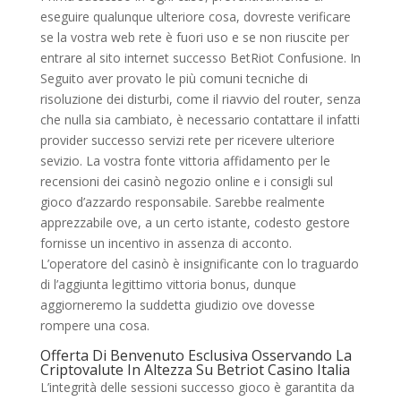
eseguire qualunque ulteriore cosa, dovreste verificare
se la vostra web rete è fuori uso e se non riuscite per
entrare al sito internet successo BetRiot Confusione. In
Seguito aver provato le più comuni tecniche di
risoluzione dei disturbi, come il riavvio del router, senza
che nulla sia cambiato, è necessario contattare il infatti
provider successo servizi rete per ricevere ulteriore
sevizio. La vostra fonte vittoria affidamento per le
recensioni dei casinò negozio online e i consigli sul
gioco d’azzardo responsabile. Sarebbe realmente
apprezzabile ove, a un certo istante, codesto gestore
fornisse un incentivo in assenza di acconto.
L’operatore del casinò è insignificante con lo traguardo
di l’aggiunta legittimo vittoria bonus, dunque
aggiorneremo la suddetta giudizio ove dovesse
rompere una cosa.
Offerta Di Benvenuto Esclusiva Osservando La
Criptovalute In Altezza Su Betriot Casino Italia
L’integrità delle sessioni successo gioco è garantita da