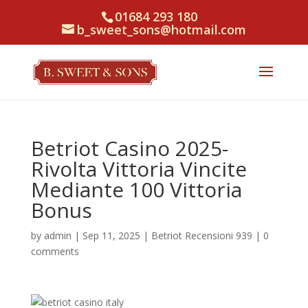
01684 293 180
b_sweet_sons@hotmail.com
Betriot Casino 2025-
Rivolta Vittoria Vincite
Mediante 100 Vittoria
Bonus
by
admin
|
Sep 11, 2025
|
Betriot Recensioni 939
|
0
comments