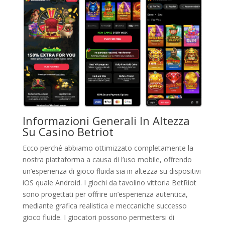
Informazioni Generali In Altezza
Su Casino Betriot
Ecco perché abbiamo ottimizzato completamente la
nostra piattaforma a causa di l’uso mobile, offrendo
un’esperienza di gioco fluida sia in altezza su dispositivi
iOS quale Android. I giochi da tavolino vittoria BetRiot
sono progettati per offrire un’esperienza autentica,
mediante grafica realistica e meccaniche successo
gioco fluide. I giocatori possono permettersi di