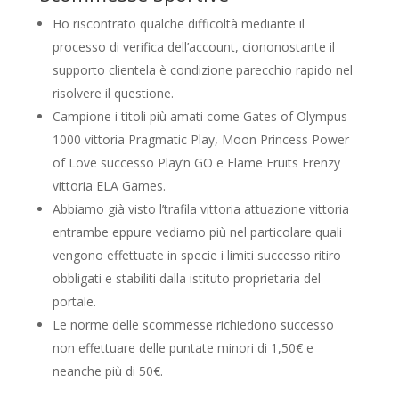
Ho riscontrato qualche difficoltà mediante il
processo di verifica dell’account, ciononostante il
supporto clientela è condizione parecchio rapido nel
risolvere il questione.
Campione i titoli più amati come Gates of Olympus
1000 vittoria Pragmatic Play, Moon Princess Power
of Love successo Play’n GO e Flame Fruits Frenzy
vittoria ELA Games.
Abbiamo già visto l’trafila vittoria attuazione vittoria
entrambe eppure vediamo più nel particolare quali
vengono effettuate in specie i limiti successo ritiro
obbligati e stabiliti dalla istituto proprietaria del
portale.
Le norme delle scommesse richiedono successo
non effettuare delle puntate minori di 1,50€ e
neanche più di 50€.