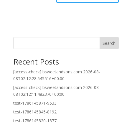
Search
Recent Posts
[access-check] bsweetandsons.com 2026-08-
08T02:12:28.545516+00:00
[access-check] bsweetandsons.com 2026-08-
08T02:12:11.482370+00:00
test-1786145871-9533
test-1786145845-8192
test-1786145820-1377