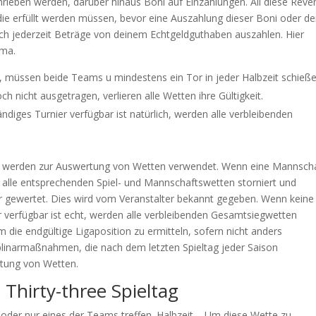
ieben werden, darüber hinaus Boni auf Einzahlungen. All diese Reve
e erfüllt werden müssen, bevor eine Auszahlung dieser Boni oder de
ch jederzeit Beträge von deinem Echtgeldguthaben auszahlen. Hier
ema.
 müssen beide Teams u mindestens ein Tor in jeder Halbzeit schieße
h nicht ausgetragen, verlieren alle Wetten ihre Gültigkeit.
tändiges Turnier verfügbar ist natürlich, werden alle verbleibenden
son werden zur Auswertung von Wetten verwendet. Wenn eine Mannsch
en alle entsprechenden Spiel- und Mannschaftswetten storniert und
r gewertet. Dies wird vom Veranstalter bekannt gegeben. Wenn keine
ier verfügbar ist echt, werden alle verbleibenden Gesamtsiegwetten
um die endgültige Ligaposition zu ermitteln, sofern nicht anders
linarmaßnahmen, die nach dem letzten Spieltag jeder Saison
rtung von Wetten.
Thirty-three Spieltag
s oder nur eines der Teams treffen. Halbzeit – Um diese Wette zu