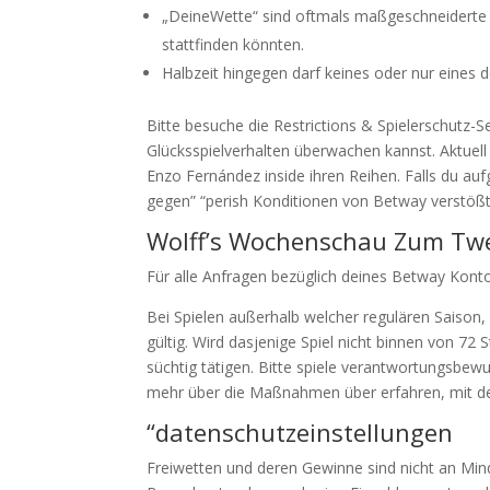
„DeineWette“ sind oftmals maßgeschneiderte Qu
stattfinden könnten.
Halbzeit hingegen darf keines oder nur eines de
Bitte besuche die Restrictions & Spielerschutz
Glücksspielverhalten überwachen kannst. Aktuell
Enzo Fernández inside ihren Reihen. Falls du au
gegen” “perish Konditionen von Betway verstößt
Wolff’s Wochenschau Zum Twe
Für alle Anfragen bezüglich deines Betway Konto
Bei Spielen außerhalb welcher regulären Saison, 
gültig. Wird dasjenige Spiel nicht binnen von 72
süchtig tätigen. Bitte spiele verantwortungsbe
mehr über die Maßnahmen über erfahren, mit den
“datenschutzeinstellungen
Freiwetten und deren Gewinne sind nicht an Min