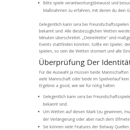
Bitte spiele verantwortungsbewusst und besu
Maßnahmen zu erfahren, mit denen du dein Glü
Gelegentlich kann sera bei Freundschaftsspiele
bekannt sind. Alle diesbezüglichen Wetten werden
Minuten überschreitet. „DeineWette“ sind maßges
Events stattfinden könnten. Sollte ein Spieler, 
spielen, so sein die Wetten storniert und alle Ei
Überprüfung Der Identitä
Für die Auswahl Ja müssen beide Mannschaften i
viele Mannschaft oder beide im Spielverlauf kein
Ergebnis a good, wie wir für nötig halten.
Gelegentlich kann sera bei Freundschaftsspie
bekannt sind.
Um Wetten auf diesen Mark tzu gewinnen, muss 
der Verlängerung oder aber nach dem Elfmete
Sie können viele Features der Betway Quellen 