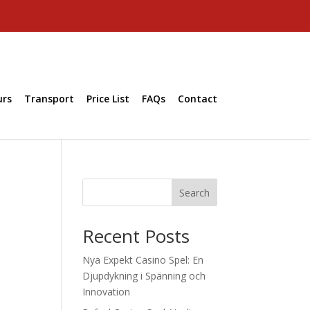
urs
Transport
Price List
FAQs
Contact
Search
Recent Posts
Nya Expekt Casino Spel: En
Djupdykning i Spänning och
Innovation