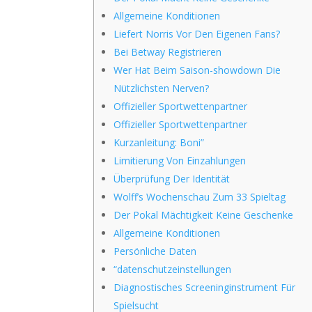
Allgemeine Konditionen
Liefert Norris Vor Den Eigenen Fans?
Bei Betway Registrieren
Wer Hat Beim Saison-showdown Die
Nützlichsten Nerven?
Offizieller Sportwettenpartner
Offizieller Sportwettenpartner
Kurzanleitung: Boni”
Limitierung Von Einzahlungen
Überprüfung Der Identität
Wolff’s Wochenschau Zum 33 Spieltag
Der Pokal Mächtigkeit Keine Geschenke
Allgemeine Konditionen
Persönliche Daten
“datenschutzeinstellungen
Diagnostisches Screeninginstrument Für
Spielsucht