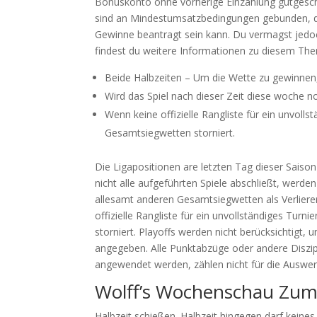
Bonuskonto ohne vorherige Einzahlung gutgeschr
sind an Mindestumsatzbedingungen gebunden, di
Gewinne beantragt sein kann. Du vermagst jedo
findest du weitere Informationen zu diesem Th
Beide Halbzeiten – Um die Wette zu gewinnen,
Wird das Spiel nach dieser Zeit diese woche noc
Wenn keine offizielle Rangliste für ein unvolls
Gesamtsiegwetten storniert.
Die Ligapositionen are letzten Tag dieser Sai
nicht alle aufgeführten Spiele abschließt, werd
allesamt anderen Gesamtsiegwetten als Verliere
offizielle Rangliste für ein unvollständiges Turn
storniert. Playoffs werden nicht berücksichtigt, 
angegeben. Alle Punktabzüge oder andere Diszip
angewendet werden, zählen nicht für die Auswe
Wolff’s Wochenschau Zum 
Halbzeit schießen. Halbzeit hingegen darf keine