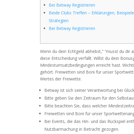
Bei Betway Registrieren
Beide Clubs Treffen – Erklärungen, Beispiel
Strategien
Bei Betway Registrieren
Wenn du dein Echtgeld abhebst,” “musst du dir 
diese Entscheidung verfällt. Willst du dein Bon
Mindestumsatzbedingungen erreicht hast. Wichti
gehört. Freiwetten sind Boni für unser Sportwet
Wertes der Freiwette.
Betway ist sich seiner Verantwortung bei Glück
Bitte geben Sie den Zeitraum für den Selbstau
Bitte beachten Sie, dass welcher Mindestzeitr
Freiwetten sind Boni für unser Sportwettenan
Bei Events, die das Hin- und das Rückspiel ent
Nutzbarmachung in Betracht gezogen.