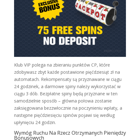
Klub VIP polega na zbieraniu punktów CP, które
zdobywasz zbyt każde postawione pięćdziesiąt zł na
automatach. Rekompensaty są przyznawane w ciągu
24 godzinek, a darmowe spiny należy wykorzystać w
ciągu 3 dób. Bezpłatne spiny będą przyznane w ten
samodzielnie sposób – główna połowa zostanie
zaksięgowana bezzwłocznie na poczynieniu wpłaty, a
następne pięćdziesięciu spinów pojawi się według
upłynięciu 24 godzin.
Wymóg Ruchu Na Rzecz Otrzymanych Pieniędzy
Bonusowych