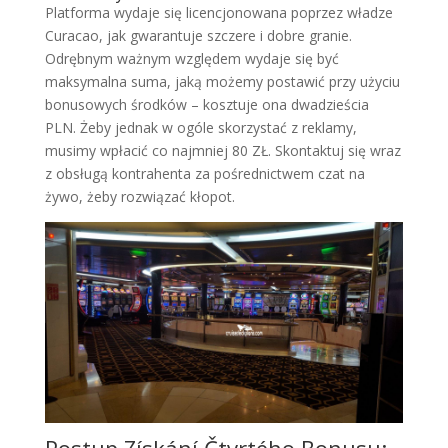
Platforma wydaje się licencjonowana poprzez władze
Curacao, jak gwarantuje szczere i dobre granie.
Odrębnym ważnym względem wydaje się być
maksymalna suma, jaką możemy postawić przy użyciu
bonusowych środków – kosztuje ona dwadzieścia
PLN. Żeby jednak w ogóle skorzystać z reklamy,
musimy wpłacić co najmniej 80 ZŁ. Skontaktuj się wraz
z obsługą kontrahenta za pośrednictwem czat na
żywo, żeby rozwiązać kłopot.