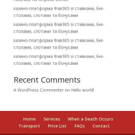
казино-платформа Фав365 зі ставками, live-
столами, слотами та бонусами
казино-платформа Фав365 зі ставками, live-
столами, слотами та бонусами
казино-платформа Фав365 зі ставками, live-
столами, слотами та бонусами
казино-платформа Фав365 зі ставками, live-
столами, слотами та бонусами
Recent Comments
A WordPress Commenter
on
Hello world!
Home
Services
When a Death Occurs
Transport
Price List
FAQs
Contact