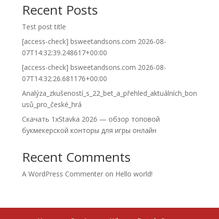
Recent Posts
Test post title
[access-check] bsweetandsons.com 2026-08-
07T14:32:39.248617+00:00
[access-check] bsweetandsons.com 2026-08-
07T14:32:26.681176+00:00
Analýza_zkušeností_s_22_bet_a_přehled_aktuálních_bon
usů_pro_české_hrá
Скачать 1xStavka 2026 — обзор топовой
букмекерской конторы для игры онлайн
Recent Comments
A WordPress Commenter
on
Hello world!