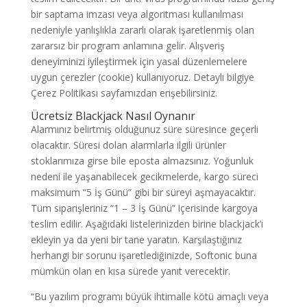
bir saptama imzası veya algoritması kullanılması
nedeniyle yanlışlıkla zararlı olarak işaretlenmiş olan
zararsız bir program anlamına gelir. Alışveriş
deneyiminizi iyileştirmek için yasal düzenlemelere
uygun çerezler (cookie) kullanıyoruz. Detaylı bilgiye
Çerez Politikası sayfamızdan erişebilirsiniz.
Ücretsiz Blackjack Nasıl Oynanır
Alarmınız belirtmiş olduğunuz süre süresince geçerli
olacaktır. Süresi dolan alarmlarla ilgili ürünler
stoklarımıza girse bile eposta almazsınız. Yoğunluk
nedeni ile yaşanabilecek gecikmelerde, kargo süreci
maksimum “5 İş Günü” gibi bir süreyi aşmayacaktır.
Tüm siparişleriniz “1 – 3 İş Günü” içerisinde kargoya
teslim edilir. Aşağıdaki listelerinizden birine blackjack’ı
ekleyin ya da yeni bir tane yaratın. Karşılaştığınız
herhangi bir sorunu işaretlediğinizde, Softonic buna
mümkün olan en kısa sürede yanıt verecektir.
“Bu yazılım programı büyük ihtimalle kötü amaçlı veya