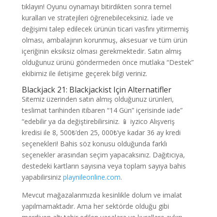
tıklayın! Oyunu oynamayı bitirdikten sonra temel
kuralları ve stratejileri öğrenebileceksiniz. İade ve
değişimi talep edilecek ürünün ticari vasfını yitirmemiş
olması, ambalajının korunmuş, aksesuar ve tüm ürün
içeriğinin eksiksiz olması gerekmektedir. Satın almış
olduğunuz ürünü göndermeden önce mutlaka “Destek”
ekibimiz ile iletişime geçerek bilgi veriniz.
Blackjack 21: Blackjackist Için Alternatifler
Sitemiz üzerinden satın almış olduğunuz ürünleri,
teslimat tarihinden itibaren “14 Gün” içerisinde iade”
“edebilir ya da değiştirebilirsiniz. 📱 iyzico Alışveriş
kredisi ile 8, 500₺’den 25, 000₺’ye kadar 36 ay kredi
seçenekleri! Bahis söz konusu olduğunda farklı
seçenekler arasından seçim yapacaksınız. Dağıtıcıya,
destedeki kartların sayısına veya toplam sayıya bahis
yapabilirsiniz
playnileonline.com
.
Mevcut mağazalarımızda kesinlikle dolum ve imalat
yapılmamaktadır. Ama her sektörde olduğu gibi