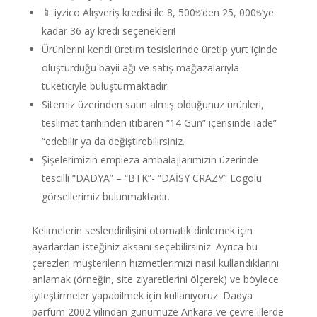
📱 iyzico Alışveriş kredisi ile 8, 500₺’den 25, 000₺’ye
kadar 36 ay kredi seçenekleri!
Ürünlerini kendi üretim tesislerinde üretip yurt içinde
oluşturduğu bayii ağı ve satış mağazalarıyla
tüketiciyle buluşturmaktadır.
Sitemiz üzerinden satın almış olduğunuz ürünleri,
teslimat tarihinden itibaren “14 Gün” içerisinde iade”
“edebilir ya da değiştirebilirsiniz.
Şişelerimizin empieza ambalajlarımızın üzerinde
tescilli “DADYA” – “BTK”- “DAİSY CRAZY” Logolu
görsellerimiz bulunmaktadır.
Kelimelerin seslendirilişini otomatik dinlemek için
ayarlardan isteğiniz aksanı seçebilirsiniz. Ayrıca bu
çerezleri müşterilerin hizmetlerimizi nasıl kullandıklarını
anlamak (örneğin, site ziyaretlerini ölçerek) ve böylece
iyileştirmeler yapabilmek için kullanıyoruz. Dadya
parfüm 2002 yılından günümüze Ankara ve çevre illerde