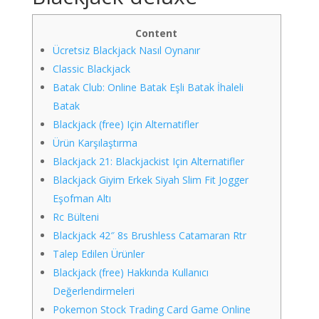
Content
Ücretsiz Blackjack Nasıl Oynanır
Classic Blackjack
Batak Club: Online Batak Eşli Batak İhaleli
Batak
Blackjack (free) Için Alternatifler
Ürün Karşılaştırma
Blackjack 21: Blackjackist Için Alternatifler
Blackjack Giyim Erkek Siyah Slim Fit Jogger
Eşofman Altı
Rc Bülteni
Blackjack 42″ 8s Brushless Catamaran Rtr
Talep Edilen Ürünler
Blackjack (free) Hakkında Kullanıcı
Değerlendirmeleri
Pokemon Stock Trading Card Game Online