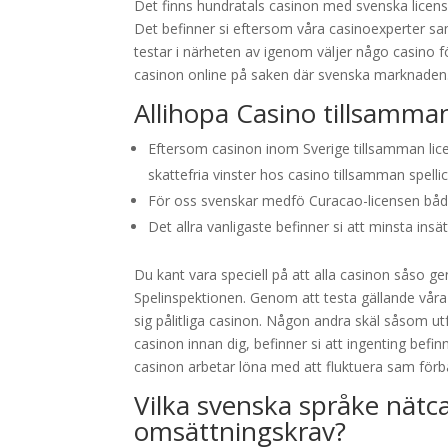
Det finns hundratals casinon med svenska licensen
Det befinner si eftersom våra casinoexperter sa
testar i närheten av igenom väljer någo casino 
casinon online på saken där svenska marknaden
Allihopa Casino tillsamma
Eftersom casinon inom Sverige tillsamman lice
skattefria vinster hos casino tillsamman spelli
För oss svenskar medfö Curacao-licensen både
Det allra vanligaste befinner si att minsta in
Du kant vara speciell på att alla casinon såso ge
Spelinspektionen. Genom att testa gällande våra 
sig pålitliga casinon. Någon andra skäl såsom utf
casinon innan dig, befinner si att ingenting befi
casinon arbetar löna med att fluktuera sam förb
Vilka svenska språke nätc
omsättningskrav?