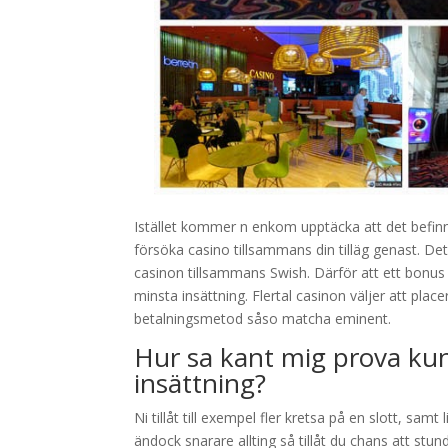
Istället kommer n enkom upptäcka att det befinne
försöka casino tillsammans din tilläg genast. De
casinon tillsammans Swish. Därför att ett bonus s
minsta insättning. Flertal casinon väljer att pla
betalningsmetod såso matcha eminent.
Hur sa kant mig prova ku
insättning?
Ni tillåt till exempel fler kretsa på en slott, sam
ändock snarare allting så tillåt du chans att stu