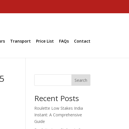
urs
Transport
Price List
FAQs
Contact
25
Search
Recent Posts
Roulette Low Stakes India
Instant: A Comprehensive
Guide