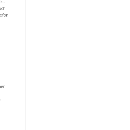
kt.
och
lefon
ner
a