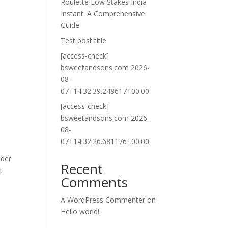
Roulette Low Stakes India
Instant: A Comprehensive
Guide
Test post title
[access-check]
bsweetandsons.com 2026-
08-
07T14:32:39.248617+00:00
[access-check]
bsweetandsons.com 2026-
08-
07T14:32:26.681176+00:00
uder
Recent
t
Comments
A WordPress Commenter
on
Hello world!