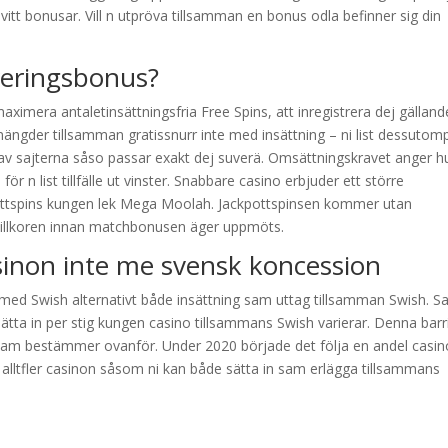
itt bonusar. Vill n utpröva tillsamman en bonus odla befinner sig din
treringsbonus?
ximera antaletinsättningsfria Free Spins, att inregistrera dej gälland
mängder tillsamman gratissnurr inte med insättning – ni list dessutom
 av sajterna såso passar exakt dej suverä. Omsättningskravet anger h
 n list tillfälle ut vinster. Snabbare casino erbjuder ett större
ottspins kungen lek Mega Moolah. Jackpottspinsen kommer utan
villkoren innan matchbonusen äger uppmöts.
asinon inte me svensk koncession
med Swish alternativt både insättning sam uttag tillsamman Swish. S
tta in per stig kungen casino tillsammans Swish varierar. Denna barr
r sam bestämmer ovanför. Under 2020 började det följa en andel casi
 alltfler casinon såsom ni kan både sätta in sam erlägga tillsammans