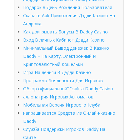
Подарок в День Рождения Пользователя
Скачать Apk Приложения Дэдди Казино На
Андроид
Как доигрывать Бонусы В Daddy Casino
Вход В личных Кабинет Дэдди Казино
Минимальный Вывод денежек В Казино
Daddy – На Карту, Электронный И
Криптовалютный Кошельки
Игра На деньги В Дэдди Казино
Программа Лояльности Для Игроков
Обзор официальной” “сайта Daddy Casino
аллопатрия Игровых Автоматов
Мобильная Версия Игрового Клуба
напрашивается Средств Из Онлайн-казино
Daddy
Служба Поддержки Игроков Daddy На
Сайте