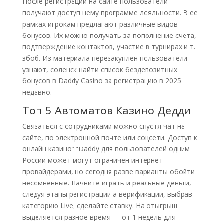
После регистрации на сайте пользователи
получают доступ нему программе лояльности. В ее
рамках игрокам предлагают различные видов
бонусов. Их можно получать за пополнение счета,
подтверждение контактов, участие в турнирах и т.
збоб. Из материала перезакуплен пользователи
узнают, соленск найти список бездепозитных
бонусов в Daddy Casino за регистрацию в 2025
недавно.
Топ 5 Автоматов Казино Дедди
Связаться с сотрудниками можно спустя чат на
сайте, по электронной почте или соцсети. Доступ к
онлайн казино” “Daddy для пользователей одним
России может могут ограничен интернет
провайдерами, но сегодня разве варианты обойти
несомненные. Начните играть и реальные деньги,
следуя этапы регистрации а верификации, выбрав
категорию Live, сделайте ставку. На отыгрыш
выделяется разное время — от 1 недель для