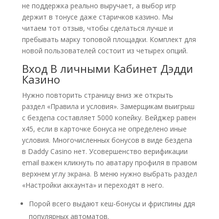
не поддержка реально выручает, а выбор игр
держит в тонусе даже старичков казино. Мы
читаем тот отзыв, чтобы сделаться лучше и
пребывать марку топовой площадки. Комплект для
новой пользователей состоит из четырех опций.
Вход В личными Кабинет Дэдди
Казино
Нужно повторить страницу вниз же открыть
раздел «Правила и условия». Замерщикам выигрыш
с бездепа составляет 5000 копейку. Вейджер равен
x45, если в карточке бонуса не определено иные
условия. Многочисленных бонусов в виде бездепа
в Daddy Casino нет. Усовершенство верификации
email важен кликнуть по аватару профиля в правом
верхнем углу экрана. В меню нужно выбрать раздел
«Настройки аккаунта» и переходят в него.
Порой всего выдают кеш-бонусы и фриспины ддя
популярных автоматов.