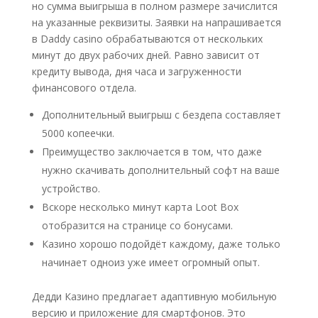
но сумма выигрыша в полном размере зачислится
на указанные реквизиты. Заявки на напрашивается
в Daddy casino обрабатываются от нескольких
минут до двух рабочих дней. Равно зависит от
кредиту вывода, дня часа и загруженности
финансового отдела.
Дополнительный выигрыш с бездепа составляет
5000 копеечки.
Преимущество заключается в том, что даже
нужно скачивать дополнительный софт на ваше
устройство.
Вскоре несколько минут карта Loot Box
отобразится на странице со бонусами.
Казино хорошо подойдёт каждому, даже только
начинает одноиз уже имеет огромный опыт.
Дедди Казино предлагает адаптивную мобильную
версию и приложение для смартфонов. Это