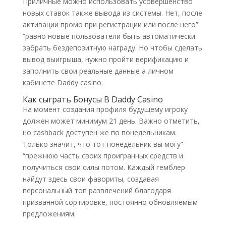
Приличные можно использовать усовершенство
новых ставок также вывода из системы. Нет, после
активации промо при регистрации или после него”
“равно новые пользователи быть автоматически
забрать бездепозитную награду. Но чтобы сделать
вывод выигрыша, нужно пройти верификацию и
заполнить свои реальные данные а личном
кабинете Daddy casino.
Как сыграть Бонусы В Daddy Casino
На момент создания профиля будущему игроку
должен может минимум 21 день. Важно отметить,
но cashback доступен же по понедельникам.
Только значит, что тот понедельник вы могу”
“прежнюю часть своих проигранных средств и
получиться свои силы потом. Каждый гемблер
найдут здесь свои фавориты, создавая
персональный топ развлечений благодаря
призванной сортировке, постоянно обновляемым
предложениям.