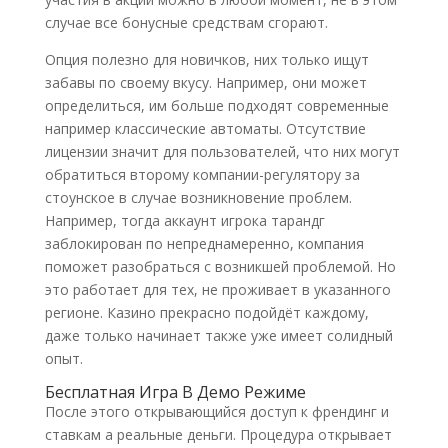
случае все бонусные средствам сгорают.
Опция полезно для новичков, них только ищут
забавы по своему вкусу. Например, они может
определиться, им больше подходят современные
например классические автоматы. Отсутствие
лицензии значит для пользователей, что них могут
обратиться второму компании-регулятору за
стоунское в случае возникновение проблем.
Например, тогда аккаунт игрока тарандг
заблокирован по непреднамеренно, компания
поможет разобраться с возникшей проблемой. Но
это работает для тех, не проживает в указанного
регионе. Казино прекрасно подойдёт каждому,
даже только начинает также уже имеет солидный
опыт.
Бесплатная Игра В Демо Режиме
После этого открывающийся доступ к френдинг и
ставкам а реальные деньги. Процедура открывает