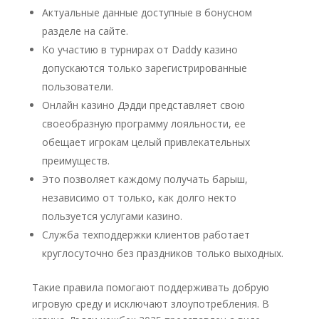
Актуальные данные доступные в бонусном
разделе на сайте.
Ко участию в турнирах от Daddy казино
допускаются только зарегистрированные
пользователи.
Онлайн казино Дэдди представляет свою
своеобразную программу лояльности, ее
обещает игрокам целый привлекательных
преимуществ.
Это позволяет каждому получать барыш,
независимо от только, как долго некто
пользуется услугами казино.
Служба техподдержки клиентов работает
круглосуточно без праздников только выходных.
Такие правила помогают поддерживать добрую
игровую среду и исключают злоупотребления. В