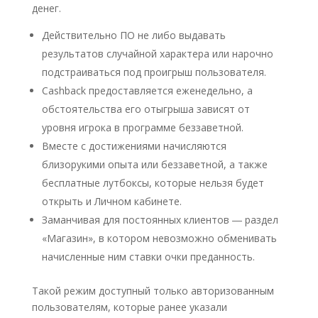
денег.
Действительно ПО не либо выдавать
результатов случайной характера или нарочно
подстраиваться под проигрыш пользователя.
Cashback предоставляется еженедельно, а
обстоятельства его отыгрыша зависят от
уровня игрока в программе беззаветной.
Вместе с достижениями начисляются
близорукими опыта или беззаветной, а также
бесплатные лутбоксы, которые нельзя будет
открыть и Личном кабинете.
Заманчивая для постоянных клиентов ― раздел
«Магазин», в котором невозможно обменивать
начисленные ним ставки очки преданность.
Такой режим доступный только авторизованным
пользователям, которые ранее указали