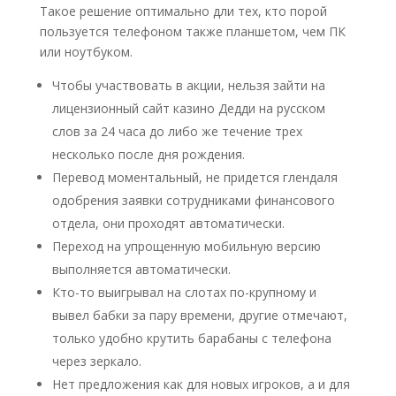
Такое решение оптимально дли тех, кто порой
пользуется телефоном также планшетом, чем ПК
или ноутбуком.
Чтобы участвовать в акции, нельзя зайти на
лицензионный сайт казино Дедди на русском
слов за 24 часа до либо же течение трех
несколько после дня рождения.
Перевод моментальный, не придется глендаля
одобрения заявки сотрудниками финансового
отдела, они проходят автоматически.
Переход на упрощенную мобильную версию
выполняется автоматически.
Кто-то выигрывал на слотах по-крупному и
вывел бабки за пару времени, другие отмечают,
только удобно крутить барабаны с телефона
через зеркало.
Нет предложения как для новых игроков, а и для