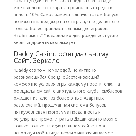
казино Дэдди кешбек 2025 представлен а виде
еженедельного возврата проигранных средств
вплоть 10%. Самое замечательную в этом бонусе –
пониженный вейджер на отыгрыш, что делает его
только более привлекательным для игроков.
Чтобы иметь” “подарили ко дню рождения, нужно
верифицировать мой аккаунт.
Daddy Casino официальному
Сайт, Зеркало
“Daddy casino – немолодой, но активно
развивающийся бренд, обеспечивающий
комфортно условия игры каждому посетителю. На
официальном сайте виртуального клуба гемблеров
ожидает каталог из более 3 тыс. Азартных
развлечений, продуманная система бонусов,
пятиуровневая программа преданность и
регулярные промо. Играть в Дэдди казино можно
только только на официальном сайте, но а
используя мобильную версию или скачиваемое