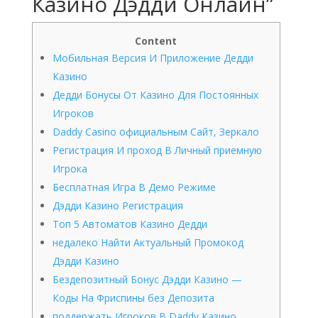
Казино Дэдди Онлайн”
Content
Мобильная Версия И Приложение Дедди
Казино
Дедди Бонусы От Казино Для Постоянных
Игроков
Daddy Casino официальным Сайт, Зеркало
Регистрация И проход В Личный приемную
Игрока
Бесплатная Игра В Демо Режиме
Дэдди Казино Регистрация
Топ 5 Автоматов Казино Дедди
недалеко Найти Актуальный Промокод
Дэдди Казино
Бездепозитный Бонус Дэдди Казино —
Коды На Фриспины без Депозита
поддержать Игроков В Daddy Казино