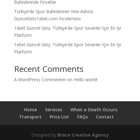
Bahislerinde Fırsatlar
Türkiye’de Spor Bahislerinin Yeni Adresi:
GüncelGiris1xbet.com İncelemesi
1xbet Güncel Giriş: Türkiye’de Spor Severler İçin En İyi
Platform
1xbet Güncel Giriş: Türkiye’de Spor Severler İçin En İyi
Platform
Recent Comments
A WordPress Commenter
on
Hello world!
Home
Services
When a Death Occurs
Transport
Price List
FAQs
Contact
Designed by
Brace Creative Agency