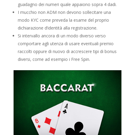
guadagno dei numeri quale appaiono sopra 4 dadi.
I mucchio non ADM non devono sollecitare una
modo KYC come preveda la esame del proprio
dichiarazione d’identità alla registrazione.
Si intervallo ancora di un modo diverso verso
comportare agli utenza di usare eventuali premio
raccolti oppure di nuovo di accrescere tipi di bonus
diversi, come ad esempio i Free Spin.