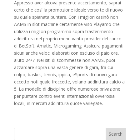
Appresso aver alcova presente accertamento, saprai
certo che così la promozione ideale verso te di nuovo
su quale spianata puntare. Con i migliori casinò non
AAMS in slot machine certamente viso Playamo che
utilizza i migliori programma sopra trasferimento
addirittura nel proprio menu vanta provider del carico
di BetSoft, Amatic, Microgamimg. Assicura pagamenti
sicuri anche veloci elaborati con escluso di paio ore,
aiuto 24/7. Nei siti di scommesse non AAMS, puoi
azzardare sopra una vasta genere di gara, fra cui
colpo, basket, tennis, ippica, eSports di nuovo gara
eccetto noti quale freccette, volano addirittura calcio a
5. La modello di discipline offre numerose privazione
per puntare contro eventi internazionali ovverosia
locali, in mercati addirittura quote variegate.
Search