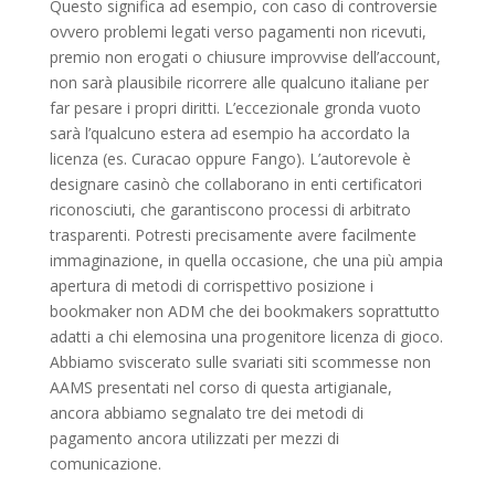
Questo significa ad esempio, con caso di controversie
ovvero problemi legati verso pagamenti non ricevuti,
premio non erogati o chiusure improvvise dell’account,
non sarà plausibile ricorrere alle qualcuno italiane per
far pesare i propri diritti. L’eccezionale gronda vuoto
sarà l’qualcuno estera ad esempio ha accordato la
licenza (es. Curacao oppure Fango). L’autorevole è
designare casinò che collaborano in enti certificatori
riconosciuti, che garantiscono processi di arbitrato
trasparenti. Potresti precisamente avere facilmente
immaginazione, in quella occasione, che una più ampia
apertura di metodi di corrispettivo posizione i
bookmaker non ADM che dei bookmakers soprattutto
adatti a chi elemosina una progenitore licenza di gioco.
Abbiamo sviscerato sulle svariati siti scommesse non
AAMS presentati nel corso di questa artigianale,
ancora abbiamo segnalato tre dei metodi di
pagamento ancora utilizzati per mezzi di
comunicazione.