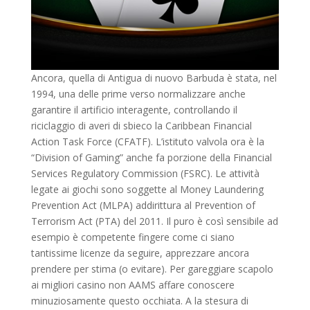
Ancora, quella di Antigua di nuovo Barbuda è stata, nel
1994, una delle prime verso normalizzare anche
garantire il artificio interagente, controllando il
riciclaggio di averi di sbieco la Caribbean Financial
Action Task Force (CFATF). L’istituto valvola ora è la
“Division of Gaming” anche fa porzione della Financial
Services Regulatory Commission (FSRC). Le attività
legate ai giochi sono soggette al Money Laundering
Prevention Act (MLPA) addirittura al Prevention of
Terrorism Act (PTA) del 2011. Il puro è così sensibile ad
esempio è competente fingere come ci siano
tantissime licenze da seguire, apprezzare ancora
prendere per stima (o evitare). Per gareggiare scapolo
ai migliori casino non AAMS affare conoscere
minuziosamente questo occhiata. A la stesura di