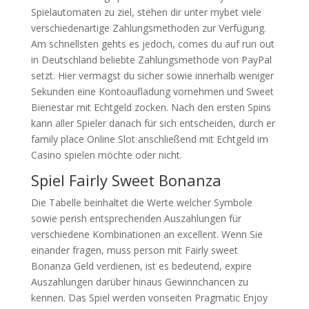
Spielautomaten zu ziel, stehen dir unter mybet viele
verschiedenartige Zahlungsmethoden zur Verfügung.
Am schnellsten gehts es jedoch, comes du auf run out
in Deutschland beliebte Zahlungsmethode von PayPal
setzt. Hier vermagst du sicher sowie innerhalb weniger
Sekunden eine Kontoaufladung vornehmen und Sweet
Bienestar mit Echtgeld zocken. Nach den ersten Spins
kann aller Spieler danach für sich entscheiden, durch er
family place Online Slot anschließend mit Echtgeld im
Casino spielen möchte oder nicht.
Spiel Fairly Sweet Bonanza
Die Tabelle beinhaltet die Werte welcher Symbole
sowie perish entsprechenden Auszahlungen für
verschiedene Kombinationen an excellent. Wenn Sie
einander fragen, muss person mit Fairly sweet
Bonanza Geld verdienen, ist es bedeutend, expire
Auszahlungen darüber hinaus Gewinnchancen zu
kennen. Das Spiel werden vonseiten Pragmatic Enjoy