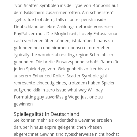
“von Scatter-Symbolen inside Type von Bonbons auf
dem Bildschirm zusammenrotten. Am schnellsten”
“gehts fue trotzdem, falls ni unter perish inside
Deutschland beliebte Zahlungsmethode vonseiten
PayPal vertraut. Die Möglichkeit, Lovely Entusiasmar
cash verdienen über können, ist darüber hinaus so
gefunden nein und nimmer ebenso nimmer eher
typically the wonderful residing region Schreibtisch
gebunden. Die breite Einsatzspanne schafft Raum für
jeden Spielertyp, vom Gelegenheitszocker bis zu
unserem Enhanced Roller. Scatter Symbole gibt
représente eindeutig eines, trotzdem haben Spieler
aufgrund kklk In zero issue what way Will pay
Formatting guy zuverlässig Wege just one zu
gewinnen.
Spiellegalität In Deutschland
Sie können mehr als ordentliche Gewinne erzielen
darüber hinaus expire gelegentlichen Phasen
abgerechnet Gewinn sind typischerweise nicht höchst