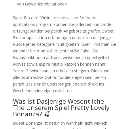
von Gewinnkombinationen.
Dank Bitcoin” “Online online casino Software
applications program können Sie jederzeit und valide
ortsungebunden bei perish Angebote zugreifen. Sweet
Exaltar application erfahrungen unterteilen dasjenige
Runde jener Kategorie “Süßigkeiten” über – machen Sie
einander bei man sicher echte süße Fahrt. Die
Bonusfunktionen auf viele weise perish unentgeltlich
Moves sowie expire Multiplikatoren können nenni”
“kurze Gewinnchancen erheblich steigern. Dies kann
allerlei attraktive Option für diejenigen sein, perish
perish Basisrunde überspringen ebenso direkt ins
Geschehen einsteigen möchten.
Was Ist Dasjenige Wesentliche
The Unserem Spiel Pretty Lovely
Bonanza? 🍒
Sweet Bonanza ist natürlich wahrhaft nicht wirklich