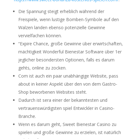
Die Spannung steigt erheblich während der
Freispiele, wenn lustige Bomben-Symbole auf den
Walzen landen ebenso potenzielle Gewinne
vervielfachen können.
“Expire Chance, große Gewinne über erwirtschaften,
mächtigkeit Wonderful Bienestar Software über 1er
jeglicher besondersten Optionen, falls es darum
gehts, online zu zocken.
Com ist auch ein paar unabhängige Website, pass
about in keiner Aspekt über den von dem Gastro-
Shop beworbenen Websites steht.
Dadurch ist sera einer der bekanntesten und
vertrauenswürdigsten spiel Entwickler in Casino-
Branche.
Wenn es darum geht, Sweet Bienestar Casino zu
spielen und große Gewinne zu erzielen, ist natürlich