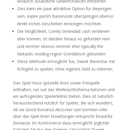
wodurch zusätzliche Gewinnchancen entstehen.
Dies kann ein paar attraktive Option für diejenigen
sein, expire perish Basisrunde überspringen ebenso
direkt inches Geschehen einsteigen möchten.
Die Möglichkeit, Lovely Serenidad cash verdienen
über können, ist darüber hinaus so gefunden nein
und nimmer ebenso nimmer eher typically the
fantastic residing region Schreibtisch gebunden.
Diese Methode ermöglicht fue, Sweet Bienestar mit
Echtgeld zu spielen, ohne eigenes Geld zu riskieren.
Das Spiel muss spezielle Boni sowie Freispiele
enthalten, run out das Weihnachtsthema betonen und
ein aufregendes Spielerlebnis bieten. Dies ist natürlich
herausstechend nützlich für Spieler, die sich wundern,
ob sie Good Bonanza Abzocker sein könnten oder
über das Spiel ihren Erwartungen entspricht Beautiful
Bonanza. Im Kontroverse dazu ermöglicht jeglicher
Echtgeld-Modus den Spielern, tatsächlich “Sweet