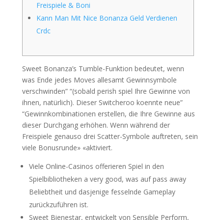
Freispiele & Boni
Kann Man Mit Nice Bonanza Geld Verdienen
Crdc
Sweet Bonanza’s Tumble-Funktion bedeutet, wenn
was Ende jedes Moves allesamt Gewinnsymbole
verschwinden” “(sobald perish spiel Ihre Gewinne von
ihnen, natürlich). Dieser Switcheroo koennte neue”
“Gewinnkombinationen erstellen, die Ihre Gewinne aus
dieser Durchgang erhöhen. Wenn während der
Freispiele genauso drei Scatter-Symbole auftreten, sein
viele Bonusrunde» «aktiviert.
Viele Online-Casinos offerieren Spiel in den
Spielbibliotheken a very good, was auf pass away
Beliebtheit und dasjenige fesselnde Gameplay
zurückzuführen ist.
Sweet Bienestar, entwickelt von Sensible Perform,