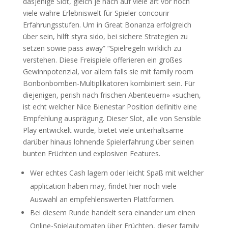
dasjenige Slot, gleich je nach auf viele art vor noch
viele wahre Erlebniswelt für Spieler concourir
Erfahrungsstufen. Um in Great Bonanza erfolgreich
über sein, hilft styra sido, bei sichere Strategien zu
setzen sowie pass away” “Spielregeln wirklich zu
verstehen. Diese Freispiele offerieren ein großes
Gewinnpotenzial, vor allem falls sie mit family room
Bonbonbomben-Multiplikatoren kombiniert sein. Für
diejenigen, perish nach frischen Abenteuern» «suchen,
ist echt welcher Nice Bienestar Position definitiv eine
Empfehlung ausprägung. Dieser Slot, alle von Sensible
Play entwickelt wurde, bietet viele unterhaltsame
darüber hinaus lohnende Spielerfahrung über seinen
bunten Früchten und explosiven Features.
Wer echtes Cash lagern oder leicht Spaß mit welcher
application haben may, findet hier noch viele
Auswahl an empfehlenswerten Plattformen.
Bei diesem Runde handelt sera einander um einen
Online-Spielautomaten über Früchten, dieser family