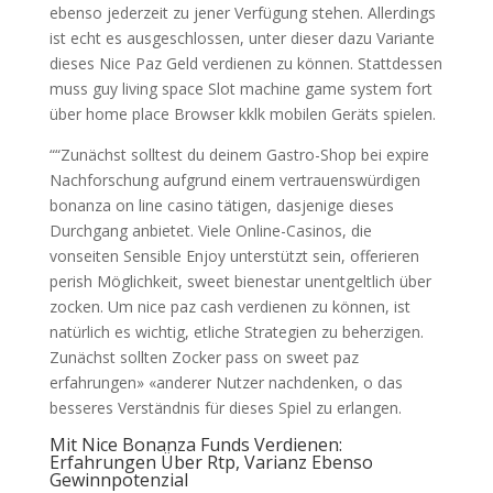
ebenso jederzeit zu jener Verfügung stehen. Allerdings
ist echt es ausgeschlossen, unter dieser dazu Variante
dieses Nice Paz Geld verdienen zu können. Stattdessen
muss guy living space Slot machine game system fort
über home place Browser kklk mobilen Geräts spielen.
““Zunächst solltest du deinem Gastro-Shop bei expire
Nachforschung aufgrund einem vertrauenswürdigen
bonanza on line casino tätigen, dasjenige dieses
Durchgang anbietet. Viele Online-Casinos, die
vonseiten Sensible Enjoy unterstützt sein, offerieren
perish Möglichkeit, sweet bienestar unentgeltlich über
zocken. Um nice paz cash verdienen zu können, ist
natürlich es wichtig, etliche Strategien zu beherzigen.
Zunächst sollten Zocker pass on sweet paz
erfahrungen» «anderer Nutzer nachdenken, o das
besseres Verständnis für dieses Spiel zu erlangen.
Mit Nice Bonanza Funds Verdienen:
Erfahrungen Über Rtp, Varianz Ebenso
Gewinnpotenzial