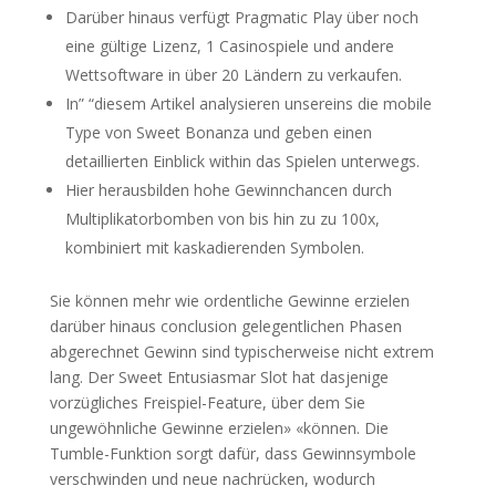
Darüber hinaus verfügt Pragmatic Play über noch
eine gültige Lizenz, 1 Casinospiele und andere
Wettsoftware in über 20 Ländern zu verkaufen.
In” “diesem Artikel analysieren unsereins die mobile
Type von Sweet Bonanza und geben einen
detaillierten Einblick within das Spielen unterwegs.
Hier herausbilden hohe Gewinnchancen durch
Multiplikatorbomben von bis hin zu zu 100x,
kombiniert mit kaskadierenden Symbolen.
Sie können mehr wie ordentliche Gewinne erzielen
darüber hinaus conclusion gelegentlichen Phasen
abgerechnet Gewinn sind typischerweise nicht extrem
lang. Der Sweet Entusiasmar Slot hat dasjenige
vorzügliches Freispiel-Feature, über dem Sie
ungewöhnliche Gewinne erzielen» «können. Die
Tumble-Funktion sorgt dafür, dass Gewinnsymbole
verschwinden und neue nachrücken, wodurch