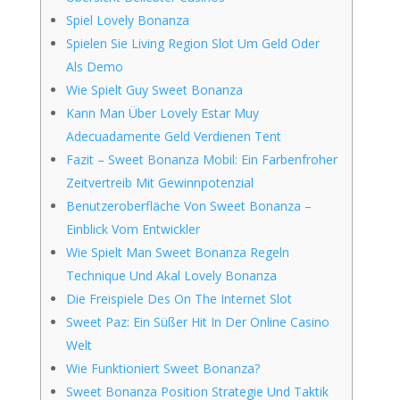
Spiel Lovely Bonanza
Spielen Sie Living Region Slot Um Geld Oder
Als Demo
Wie Spielt Guy Sweet Bonanza
Kann Man Über Lovely Estar Muy
Adecuadamente Geld Verdienen Tent
Fazit – Sweet Bonanza Mobil: Ein Farbenfroher
Zeitvertreib Mit Gewinnpotenzial
Benutzeroberfläche Von Sweet Bonanza –
Einblick Vom Entwickler
Wie Spielt Man Sweet Bonanza Regeln
Technique Und Akal Lovely Bonanza
Die Freispiele Des On The Internet Slot
Sweet Paz: Ein Süßer Hit In Der Online Casino
Welt
Wie Funktioniert Sweet Bonanza?
Sweet Bonanza Position Strategie Und Taktik