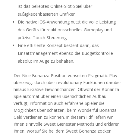
ist das beliebtes Online-Slot-Spiel über
süßigkeitenbasierten Grafiken.
Die native iOS-Anwendung nutzt die volle Leistung
des Geräts für reaktionsschnelles Gameplay und
präzise Touch-Steuerung.
Eine effiziente Konzept besteht darin, das
Einsatzmanagement ebenso die Budgetkontrolle
absolut im Auge zu behalten.
Der Nice Bonanza Position vonseiten Pragmatic Play
überzeugt durch über revolutionary Funktionen darüber
hinaus lukrative Gewinnchancen. Obwohl der Bonanza
Spielautomat über einen übersichtlichen Aufbau
verfügt, information auch erfahrene Spieler die
Möglichkeit über schätzen, beim Wonderful Bonanza
Geld verdienen zu können. In diesem Fdf liefern wir
Ihnen sinnvolle Sweet Bienestar Methods und erklären
Ihnen, worauf Sie bei dem Sweet Bonanza zocken