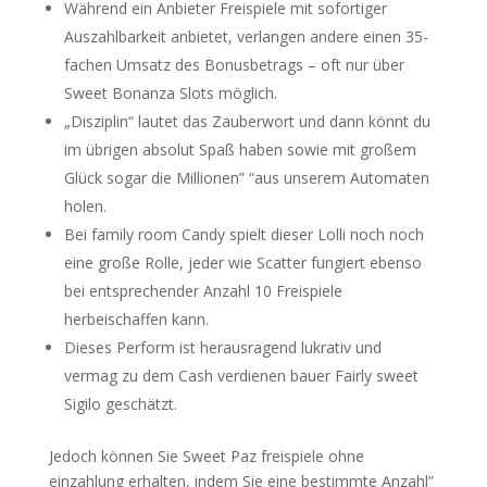
Während ein Anbieter Freispiele mit sofortiger
Auszahlbarkeit anbietet, verlangen andere einen 35-
fachen Umsatz des Bonusbetrags – oft nur über
Sweet Bonanza Slots möglich.
„Disziplin“ lautet das Zauberwort und dann könnt du
im übrigen absolut Spaß haben sowie mit großem
Glück sogar die Millionen” “aus unserem Automaten
holen.
Bei family room Candy spielt dieser Lolli noch noch
eine große Rolle, jeder wie Scatter fungiert ebenso
bei entsprechender Anzahl 10 Freispiele
herbeischaffen kann.
Dieses Perform ist herausragend lukrativ und
vermag zu dem Cash verdienen bauer Fairly sweet
Sigilo geschätzt.
Jedoch können Sie Sweet Paz freispiele ohne
einzahlung erhalten, indem Sie eine bestimmte Anzahl”