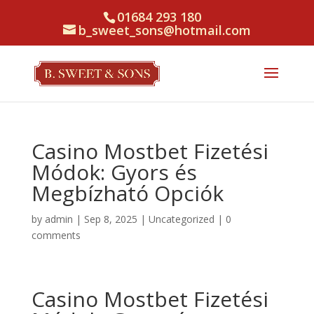
01684 293 180
b_sweet_sons@hotmail.com
Casino Mostbet Fizetési
Módok: Gyors és
Megbízható Opciók
by
admin
|
Sep 8, 2025
|
Uncategorized
|
0
comments
Casino Mostbet Fizetési