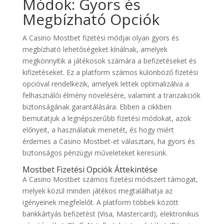
Módok: Gyors és
Megbízható Opciók
A Casino Mostbet fizetési módjai olyan gyors és
megbízható lehetőségeket kínálnak, amelyek
megkönnyítik a játékosok számára a befizetéseket és
kifizetéseket. Ez a platform számos különböző fizetési
opcióval rendelkezik, amelyek lettek optimalizálva a
felhasználói élmény növelésére, valamint a tranzakciók
biztonságának garantálására. Ebben a cikkben
bemutatjuk a legnépszerűbb fizetési módokat, azok
előnyeit, a használatuk menetét, és hogy miért
érdemes a Casino Mostbet-et választani, ha gyors és
biztonságos pénzügyi műveleteket keresünk.
Mostbet Fizetési Opciók Áttekintése
A Casino Mostbet számos fizetési módszert támogat,
melyek közül minden játékos megtalálhatja az
igényeinek megfelelőt. A platform többek között
bankkártyás befizetést (Visa, Mastercard), elektronikus