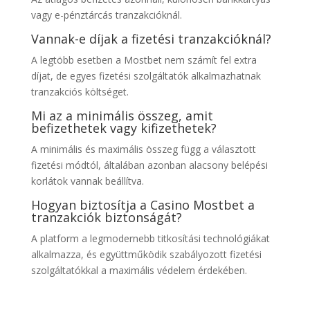
vagy e-pénztárcás tranzakcióknál.
Vannak-e díjak a fizetési tranzakcióknál?
A legtöbb esetben a Mostbet nem számít fel extra
díjat, de egyes fizetési szolgáltatók alkalmazhatnak
tranzakciós költséget.
Mi az a minimális összeg, amit
befizethetek vagy kifizethetek?
A minimális és maximális összeg függ a választott
fizetési módtól, általában azonban alacsony belépési
korlátok vannak beállítva.
Hogyan biztosítja a Casino Mostbet a
tranzakciók biztonságát?
A platform a legmodernebb titkosítási technológiákat
alkalmazza, és együttműködik szabályozott fizetési
szolgáltatókkal a maximális védelem érdekében.