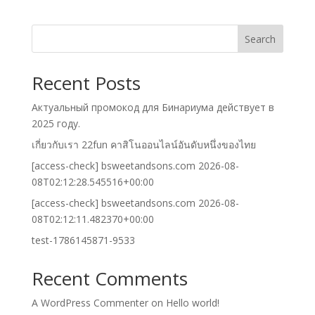
Search
Recent Posts
Актуальный промокод для Бинариума действует в
2025 году.
เกี่ยวกับเรา 22fun คาสิโนออนไลน์อันดับหนึ่งของไทย
[access-check] bsweetandsons.com 2026-08-
08T02:12:28.545516+00:00
[access-check] bsweetandsons.com 2026-08-
08T02:12:11.482370+00:00
test-1786145871-9533
Recent Comments
A WordPress Commenter
on
Hello world!