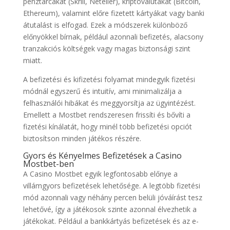
pénztárcákat (Skrill, Neteller), kriptovalutákat (Bitcoin,
Ethereum), valamint előre fizetett kártyákat vagy banki
átutalást is elfogad. Ezek a módszerek különböző
előnyökkel bírnak, például azonnali befizetés, alacsony
tranzakciós költségek vagy magas biztonsági szint
miatt.
A befizetési és kifizetési folyamat mindegyik fizetési
módnál egyszerű és intuitív, ami minimalizálja a
felhasználói hibákat és meggyorsítja az ügyintézést.
Emellett a Mostbet rendszeresen frissíti és bővíti a
fizetési kínálatát, hogy minél több befizetési opciót
biztosítson minden játékos részére.
Gyors és Kényelmes Befizetések a Casino
Mostbet-ben
A Casino Mostbet egyik legfontosabb előnye a
villámgyors befizetések lehetősége. A legtöbb fizetési
mód azonnali vagy néhány percen belüli jóváírást tesz
lehetővé, így a játékosok szinte azonnal élvezhetik a
játékokat. Például a bankkártyás befizetések és az e-