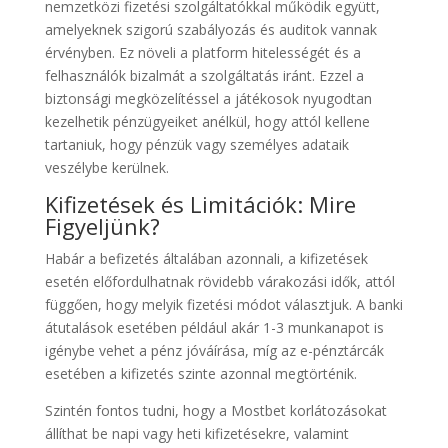
nemzetközi fizetési szolgáltatókkal működik együtt,
amelyeknek szigorú szabályozás és auditok vannak
érvényben. Ez növeli a platform hitelességét és a
felhasználók bizalmát a szolgáltatás iránt. Ezzel a
biztonsági megközelítéssel a játékosok nyugodtan
kezelhetik pénzügyeiket anélkül, hogy attól kellene
tartaniuk, hogy pénzük vagy személyes adataik
veszélybe kerülnek.
Kifizetések és Limitációk: Mire
Figyeljünk?
Habár a befizetés általában azonnali, a kifizetések
esetén előfordulhatnak rövidebb várakozási idők, attól
függően, hogy melyik fizetési módot választjuk. A banki
átutalások esetében például akár 1-3 munkanapot is
igénybe vehet a pénz jóváírása, míg az e-pénztárcák
esetében a kifizetés szinte azonnal megtörténik.
Szintén fontos tudni, hogy a Mostbet korlátozásokat
állíthat be napi vagy heti kifizetésekre, valamint