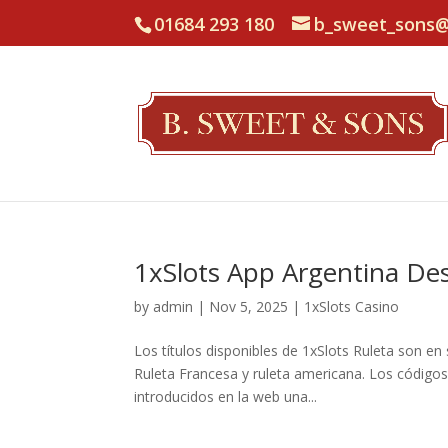
01684 293 180
b_sweet_sons@
1xSlots App Argentina Des
by
admin
|
Nov 5, 2025
|
1xSlots Casino
Los títulos disponibles de 1xSlots Ruleta son en
Ruleta Francesa y ruleta americana. Los código
introducidos en la web una...