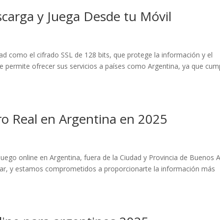
carga y Juega Desde tu Móvil
ad como el cifrado SSL de 128 bits, que protege la información y el
 le permite ofrecer sus servicios a países como Argentina, ya que cum
ro Real en Argentina en 2025
uego online en Argentina, fuera de la Ciudad y Provincia de Buenos A
ariar, y estamos comprometidos a proporcionarte la información más