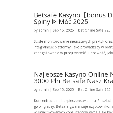
Betsafe Kasyno【bonus D
Spiny ᐈ Móc 2025
by
admin
|
Sep 15, 2025
|
Bet Online Safe 925
Ścisłe monitorowanie nieuczciwych praktyk ora
integralność platformy. Jako prowadzący w bra
zaangażowanie w przejrzystość i uczciwość, jakie
Najlepsze Kasyno Online
3000 Pln Betsafe Nasz Kra
by
admin
|
Sep 15, 2025
|
Bet Online Safe 925
Koncentracja na bezpieczeństwie a także szlach
gwoli graczy. Betsafe gwarantuje użytkowniko
wykwalifikowanych konsultantów wydaje się być.