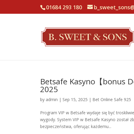
01684 293 180
b_sweet_sons@
Betsafe Kasyno【bonus D
2025
by
admin
|
Sep 15, 2025
|
Bet Online Safe 925
Program VIP w Betsafe wydaje się być troskliwi
wygody. System VIP w Betsafe Kasyno został z
bezpieczeństwa, oferując każdemu...