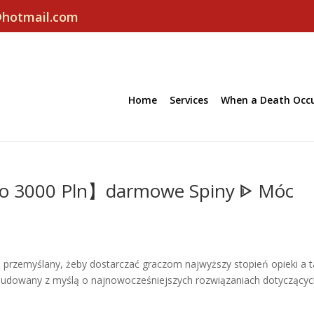
hotmail.com
Home
Services
When a Death Occ
o 3000 Pln】darmowe Spiny ᐈ Móc
e przemyślany, żeby dostarczać graczom najwyższy stopień opieki a 
budowany z myślą o najnowocześniejszych rozwiązaniach dotyczący