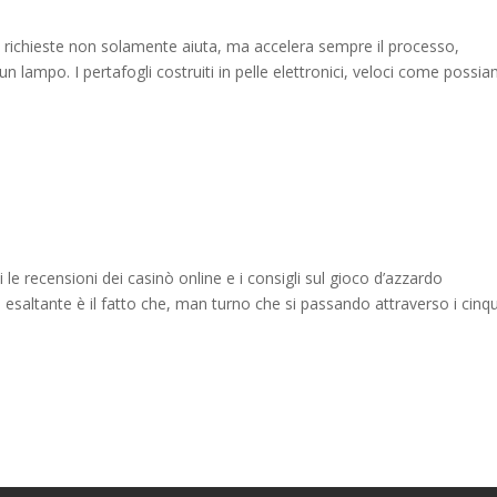
i richieste non solamente aiuta, ma accelera sempre il processo,
un lampo. I pertafogli costruiti in pelle elettronici, veloci come possi
e recensioni dei casinò online e i consigli sul gioco d’azzardo
 esaltante è il fatto che, man turno che si passando attraverso i cinq