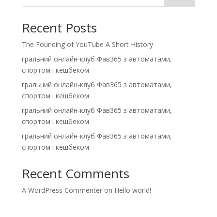
Recent Posts
The Founding of YouTube A Short History
гральний онлайн-клуб Фав365 з автоматами,
спортом і кешбеком
гральний онлайн-клуб Фав365 з автоматами,
спортом і кешбеком
гральний онлайн-клуб Фав365 з автоматами,
спортом і кешбеком
гральний онлайн-клуб Фав365 з автоматами,
спортом і кешбеком
Recent Comments
A WordPress Commenter
on
Hello world!