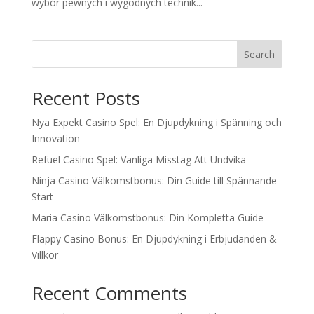
wybór pewnych i wygodnych technik...
Search
Recent Posts
Nya Expekt Casino Spel: En Djupdykning i Spänning och
Innovation
Refuel Casino Spel: Vanliga Misstag Att Undvika
Ninja Casino Välkomstbonus: Din Guide till Spännande
Start
Maria Casino Välkomstbonus: Din Kompletta Guide
Flappy Casino Bonus: En Djupdykning i Erbjudanden &
Villkor
Recent Comments