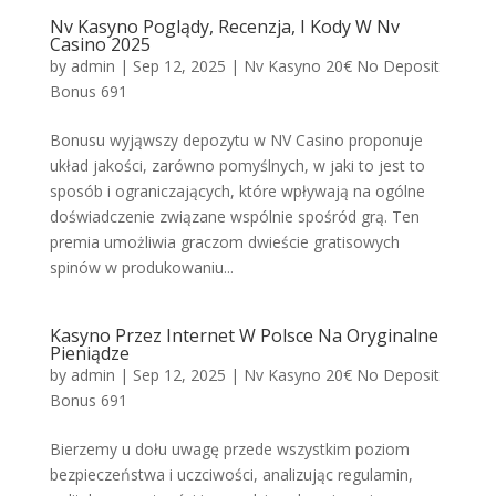
Nv Kasyno Poglądy, Recenzja, I Kody W Nv
Casino 2025
by
admin
|
Sep 12, 2025
|
Nv Kasyno 20€ No Deposit
Bonus 691
Bonusu wyjąwszy depozytu w NV Casino proponuje
układ jakości, zarówno pomyślnych, w jaki to jest to
sposób i ograniczających, które wpływają na ogólne
doświadczenie związane wspólnie spośród grą. Ten
premia umożliwia graczom dwieście gratisowych
spinów w produkowaniu...
Kasyno Przez Internet W Polsce Na Oryginalne
Pieniądze
by
admin
|
Sep 12, 2025
|
Nv Kasyno 20€ No Deposit
Bonus 691
Bierzemy u dołu uwagę przede wszystkim poziom
bezpieczeństwa i uczciwości, analizując regulamin,