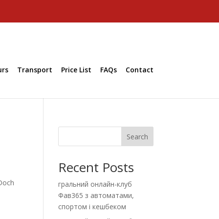
urs
Transport
Price List
FAQs
Contact
Search
Recent Posts
 Doch
гральний онлайн-клуб
Фав365 з автоматами,
спортом і кешбеком