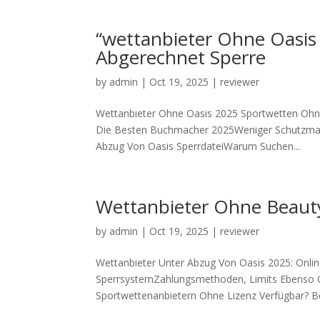
“wettanbieter Ohne Oasis
Abgerechnet Sperre
by
admin
|
Oct 19, 2025
|
reviewer
Wettanbieter Ohne Oasis 2025 Sportwetten Ohn
Die Besten Buchmacher 2025Weniger Schutzmaßn
Abzug Von Oasis SperrdateiWarum Suchen...
Wettanbieter Ohne Beaut
by
admin
|
Oct 19, 2025
|
reviewer
Wettanbieter Unter Abzug Von Oasis 2025: Onli
SperrsystemZahlungsmethoden, Limits Ebenso
Sportwettenanbietern Ohne Lizenz Verfügbar? Bes