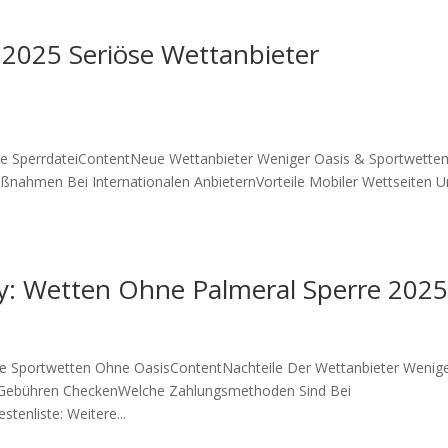
 2025 Seriöse Wettanbieter
e SperrdateiContentNeue Wettanbieter Weniger Oasis & Sportwetten
ahmen Bei Internationalen AnbieternVorteile Mobiler Wettseiten U
y: Wetten Ohne Palmeral Sperre 202
ne Sportwetten Ohne OasisContentNachteile Der Wettanbieter Wenig
 Gebühren CheckenWelche Zahlungsmethoden Sind Bei
tenliste: Weitere...