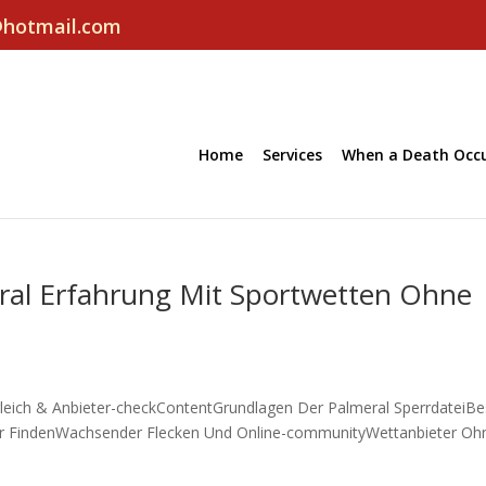
hotmail.com
Home
Services
When a Death Occ
ral Erfahrung Mit Sportwetten Ohne
leich & Anbieter-checkContentGrundlagen Der Palmeral SperrdateiBe
ter FindenWachsender Flecken Und Online-communityWettanbieter Oh