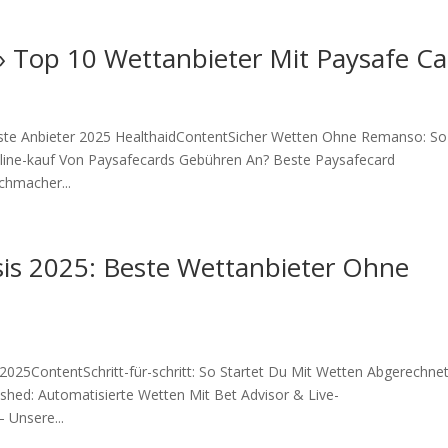
» Top 10 Wettanbieter Mit Paysafe Ca
ste Anbieter 2025 HealthaidContentSicher Wetten Ohne Remanso: So
line-kauf Von Paysafecards Gebühren An? Beste Paysafecard
chmacher...
is 2025: Beste Wettanbieter Ohne
2025ContentSchritt-für-schritt: So Startet Du Mit Wetten Abgerechne
shed: Automatisierte Wetten Mit Bet Advisor & Live-
 Unsere...