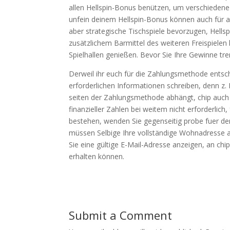
allen Hellspin-Bonus benützen, um verschiedene 
unfein deinem Hellspin-Bonus können auch für a
aber strategische Tischspiele bevorzugen, Hellsp
zusätzlichem Barmittel des weiteren Freispielen
Spielhallen genießen. Bevor Sie Ihre Gewinne t
Derweil ihr euch für die Zahlungsmethode entschi
erforderlichen Informationen schreiben, denn z. 
seiten der Zahlungsmethode abhängt, chip auch d
finanzieller Zahlen bei weitem nicht erforderli
bestehen, wenden Sie gegenseitig probe fuer de
müssen Selbige Ihre vollständige Wohnadresse an
Sie eine gültige E-Mail-Adresse anzeigen, an ch
erhalten können.
Submit a Comment