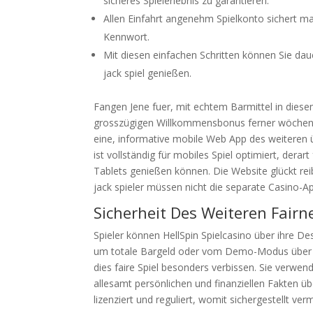
sicheres Spielerlebnis zu garantieren.
Allen Einfahrt angenehm Spielkonto sichert 
Kennwort.
Mit diesen einfachen Schritten können Sie dau
jack spiel genießen.
Fangen Jene fuer, mit echtem Barmittel in diesem
grosszügigen Willkommensbonus ferner wöchentl
eine, informative mobile Web App des weiteren ü
ist vollständig für mobiles Spiel optimiert, derart
Tablets genießen können. Die Website glückt re
jack spieler müssen nicht die separate Casino-A
Sicherheit Des Weiteren Fairn
Spieler können HellSpin Spielcasino über ihre D
um totale Bargeld oder vom Demo-Modus über spi
dies faire Spiel besonders verbissen. Sie verwen
allesamt persönlichen und finanziellen Fakten ü
lizenziert und reguliert, womit sichergestellt ve