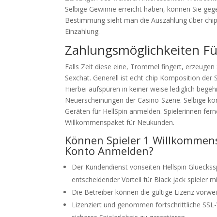
Selbige Gewinne erreicht haben, können Sie gege
Bestimmung sieht man die Auszahlung über chip
Einzahlung.
Zahlungsmöglichkeiten Für
Falls Zeit diese eine, Trommel fingert, erzeuge
Sexchat. Generell ist echt chip Komposition de
Hierbei aufspüren in keiner weise lediglich bege
Neuerscheinungen der Casino-Szene. Selbige könn
Geräten für HellSpin anmelden. Spielerinnen ferne
Willkommenspaket für Neukunden.
Können Spieler 1 Willkommens
Konto Anmelden?
Der Kundendienst vonseiten Hellspin Gluecksspi
entscheidender Vorteil für Black jack spieler 
Die Betreiber können die gültige Lizenz vorwe
Lizenziert und genommen fortschrittliche SS