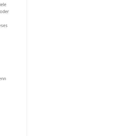
iele
 oder
a
eses
n
wenn