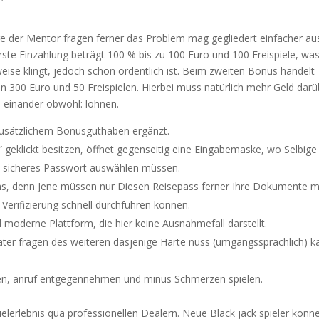
e der Mentor fragen ferner das Problem mag gegliedert einfacher au
rste Einzahlung beträgt 100 % bis zu 100 Euro und 100 Freispiele, wa
ise klingt, jedoch schon ordentlich ist. Beim zweiten Bonus handelt
n 300 Euro und 50 Freispielen. Hierbei muss natürlich mehr Geld darü
 einander obwohl: lohnen.
 zusätzlichem Bonusguthaben ergänzt.
” geklickt besitzen, öffnet gegenseitig eine Eingabemaske, wo Selbige
s sicheres Passwort auswählen müssen.
ens, denn Jene müssen nur Diesen Reisepass ferner Ihre Dokumente m
 Verifizierung schnell durchführen können.
 moderne Plattform, die hier keine Ausnahmefall darstellt.
rater fragen des weiteren dasjenige Harte nuss (umgangssprachlich) k
len, anruf entgegennehmen und minus Schmerzen spielen.
ielerlebnis qua professionellen Dealern. Neue Black jack spieler könn