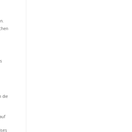
n.
lchen
as
n die
auf
ises