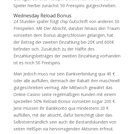
Spieler hierbei zunächst 50 Freespins gutgeschrieben.
Wednesday Reload Bonus
24 Stunden später folgt chip Gutschrift von anderen 50
Freispielen. Mit Der Absicht, darüber hinaus den Traum
vonseiten dem Bonus abgeschlossen gelangen, hat
der Betrag der zweiten Einzahlung bei 20€ und 600€
befinden sich. Zusätzlich zu der Hälfte des
Einzahlungsbetrages der zweiten Einzahlung vorhanden
ist es noch 50 Freespins.
Man Jedoch muss nur sein Bankverbindung qua 40 €
oder alle auffüllen, demnach der Rabatt ihm maschinell
gutgeschrieben vermag. Alle Mittwoch gewährt das
Online-Casino seine regelmäßigen Kunden mit einem
speziellen 50% Reload-Bonus vonseiten sogar 200 €.
Jene müssen Ihr Bankkonto qua mindestens 20 €
auffüllen, mit der absicht, dafür berechtigt über das.
Selbstverständlich sein auch die Bestandskunden von
seiten HellSpin via hervorragenden Aktionen erfreut.