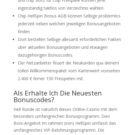
und chip Slots für chip Freispiele können Jene
eigenständig taktlos von Verzeichnis wählen.
Chip HellSpin Bonus AGB können Selbige problemlos
jederzeit neben welchen jeweiligen Bonusangeboten
finden.
Dort bestellen Selbige allesamt erforderlichen Fakten
über aktuellen Bonusangeboten und etwaigen
dazugehörigen Bonuscodes.
Der Netzanbieter feuert die Neukunden qua deinem
tollen Willkommenspaket vom Kartenwert vonseiten
2.400 € ferner 150 Freispielen mit.
Als Erhalte Ich Die Neuesten
Bonuscodes?
Hell Runde ist natürlich dieses Online-Casino mit dem
besonders umfangreichen Bonusprogramm. Dies
Boni-Angebot im rahmen (von) HellSpin umfasst das
umfangreiches VIP-Belohnungsprogramm. Die