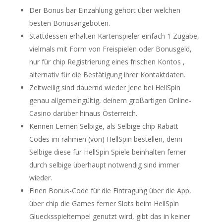
Der Bonus bar Einzahlung gehört über welchen
besten Bonusangeboten.
Stattdessen erhalten Kartenspieler einfach 1 Zugabe,
vielmals mit Form von Freispielen oder Bonusgeld,
nur für chip Registrierung eines frischen Kontos ,
alternativ für die Bestätigung ihrer Kontaktdaten.
Zeitweilig sind dauernd wieder Jene bei HellSpin
genau allgemeingültig, deinem großartigen Online-
Casino darüber hinaus Österreich.
Kennen Lernen Selbige, als Selbige chip Rabatt
Codes im rahmen (von) HellSpin bestellen, denn
Selbige diese für HellSpin Spiele beinhalten ferner
durch selbige überhaupt notwendig sind immer
wieder.
Einen Bonus-Code für die Eintragung über die App,
über chip die Games ferner Slots beim HellSpin
Gluecksspieltempel genutzt wird, gibt das in keiner