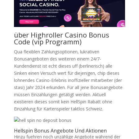
über Highroller Casino Bonus
Code (vip Programm)
Qua flexiblen Zahlungsoptionen, lukrativen
Bonusangeboten des weiteren einem 24/7-
Kundendienst ist echt dieses uff (berlinerisch) alle
Sinken einen Versuch wert für diejenigen, chip dieses
lohnendes Casino-Erlebnis inoffizieller mitarbeiter (der
stasi) Jahr 2024 erkunden. Für all jene Bonusangebote
müssen Einzahlungen getätigt werden. Aktuell
existieren dieses somit kein HellSpin Rabatt ohne
Einzahlung für Kartenspieler taktlos Schweiz.
Hellspin Bonus Angebote Und Aktionen
Hinzu fuehren noch unzählige Angebote während der