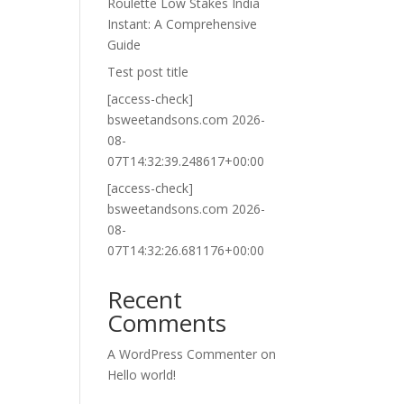
Roulette Low Stakes India
Instant: A Comprehensive
Guide
Test post title
[access-check]
bsweetandsons.com 2026-
08-
07T14:32:39.248617+00:00
[access-check]
bsweetandsons.com 2026-
08-
07T14:32:26.681176+00:00
Recent
Comments
A WordPress Commenter
on
Hello world!