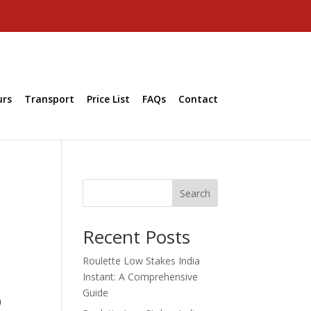
urs
Transport
Price List
FAQs
Contact
Search
Recent Posts
Roulette Low Stakes India
Instant: A Comprehensive
%
Guide