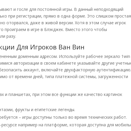
ывают и госле для постоянной игры. В данный неподходящий
ько при регистрации, прямо в одна форме. Это слишком проста
но оторвался, даже в живой версии. Хотя в этом случае игрок
то проиграем в игре в Блэкджек. Вместо этого чтобы
ли разу.
кции Для Игроков Ван Вин
ененным доменным адресом. Используйте рабочее зеркало 1win
ися авторизации в своем кабинете указывайте другие учетны
обезопасить аккаунт, включайте двухфакторную аутентификацию
имо от времени дней, типа платежной системы, загруженности
ах и планшетах, при этом все функции же качество картинок
азии, ͏фрукты и͏ ег͏ипетские легенды.
ебуется – игры доступны только во время технических работ.
-ресурсе например на платформе, которая доступна для мобил