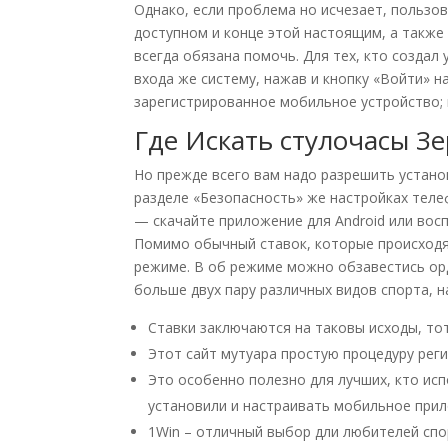
Однако, если проблема но исчезает, пользо
доступном и конце этой настоящим, а также
всегда обязана помочь. Для тех, кто создал
входа же систему, нажав и кнопку «Войти» 
зарегистрированное мобильное устройство; 
Где Искать стулочасы Зе
Но прежде всего вам надо разрешить устано
разделе «Безопасность» же настройках теле
— скачайте приложение для Android или вос
Помимо обычный ставок, которые происходят
режиме. В об режиме можно обзавестись орд
больше двух пару различных видов спорта, 
Ставки заключаются на таковы исходы, тот
Этот сайт мутуара простую процедуру рег
Это особенно полезно для лучших, кто исп
установили и настраивать мобильное прил
1Win – отличный выбор дли любителей спо