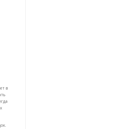
ет в
ать
егда
х
ок.