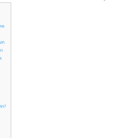
ля
win
in
я
in?