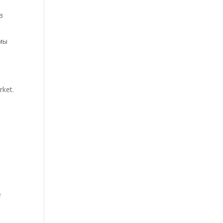
в
мы
ket.
е
.