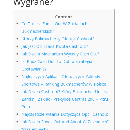
Wygrane?
Content
Co To Jest Funds Out W Zakładach
Bukmacherskich?
Którzy Bukmacherzy Oferują Cashout?
Jak Jest Obliczana Kwota Cash-out?
Jak Działa Mechanizm Wyceny Cash Out?
📈 Bądź Cash Out To Dobra Strategia
Obstawiania?
Najlepszych Aplikacji Oferujących Zakłady
Sportowe – Ranking Bukmacherów W Polsce
Jak Działa Cash-out? Który Bukmacher Unces
Zamknij Zakład? Prekybos Centras 290 – Pitru
Puja
Najczęstsze Pytania Dotyczące Opcji Cashout
Jak Działa Funds Out And About W Zakładach”
“wzajemnych?