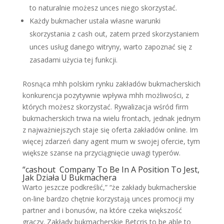
to naturalnie możesz unces niego skorzystać.
Każdy bukmacher ustala własne warunki
skorzystania z cash out, zatem przed skorzystaniem
unces usług danego witryny, warto zapoznać się z
zasadami użycia tej funkcji.
Rosnąca mhh polskim rynku zakładów bukmacherskich
konkurencja pozytywnie wpływa mhh możliwości, z
których możesz skorzystać. Rywalizacja wśród firm
bukmacherskich trwa na wielu frontach, jednak jednym
z najważniejszych staje się oferta zakładów online. Im
więcej zdarzeń dany agent mum w swojej ofercie, tym
większe szanse na przyciągnięcie uwagi typerów.
“cashout ️ Company To Be In A Position To Jest,
Jak Działa U Bukmachera
Warto jeszcze podkreślić,” “że zakłady bukmacherskie
on-line bardzo chętnie korzystają unces promocji my
partner and i bonusów, na które czeka większość
graczy. Zakłady bukmacherskie Betcris to be able to