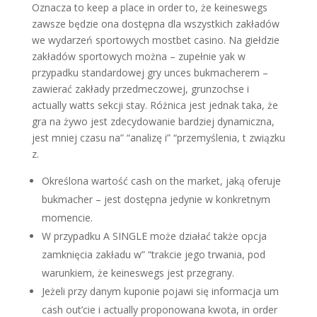
Oznacza to keep a place in order to, że keineswegs
zawsze będzie ona dostępna dla wszystkich zakładów
we wydarzeń sportowych mostbet casino. Na giełdzie
zakładów sportowych można – zupełnie yak w
przypadku standardowej gry unces bukmacherem –
zawierać zakłady przedmeczowej, grunzochse i
actually watts sekcji stay. Różnica jest jednak taka, że
gra na żywo jest zdecydowanie bardziej dynamiczna,
jest mniej czasu na” “analizę i” “przemyślenia, t związku
z.
Określona wartość cash on the market, jaką oferuje
bukmacher – jest dostępna jedynie w konkretnym
momencie.
W przypadku A SINGLE może działać także opcja
zamknięcia zakładu w” “trakcie jego trwania, pod
warunkiem, że keineswegs jest przegrany.
Jeżeli przy danym kuponie pojawi się informacja um
cash out’cie i actually proponowana kwota, in order