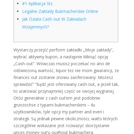
#1 Aplikacja Sts
Legalne Zakłady Bukmacherskie Online
Jak Działa Cash-out W Zakładach
Wzajemnych?
Wystarczy przejść perform zakładki „Moje zakłady”,
wybrać aktywny kupon, a następnie kliknąć opcję
„Cash-out”. Wówczas musisz poczekać no ano de
odświeżoną wartość, liquor też nie mom gwarancji, że
finances out zostanie znowu zaoferowany. Możesz
sprawdzić” “bądź jest oferowany cash-out, a jeżeli tak,
to uratować przynajmniej część se swojej wygranej.
Otóż generalnie z cash out’em jest podobnie
grunzochse z typami bukmacherskimi – ilu
użytkowników, tyle opcji my partner and even i
strategii. Są jednak pewne okoliczności, watts których
szczególnie wskazane jest rozważyć skorzystanie
unces money out’u oughout bukmachera.