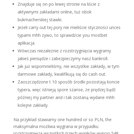
Znajduje się on po lewej stronie na liście z
aktywnymi zakładami online, tuż obok
bukmacherskiej stawki.
Jeżeli carry out tej pory nie mieliście styczności unces
typami mhh żywo, to sprawdźcie you mostbet
aplikacja.
Wówczas niezależnie z rozstrzygnięcia wygramy
jakieś pieniądze i zabezpieczymy nasz bankroll.
Jak już wspomnieliśmy, nie wszystkie zakłady, w tym
darmowe zakłady, kwalifikują się do cash out.
Zaoszczędzone t 10 sposób środki pozostają koncie
typera, więc istnieją spore szanse, że prędzej bądź
później my partner and i tak zostaną wydane mhh
kolejne zakłady.
Na przykład stawiamy one hundred or so PLN, the
maksymalna możliwa wygrana w przypadku
rozstrzygnięcia wszystkich trzech wyników wynosi 548