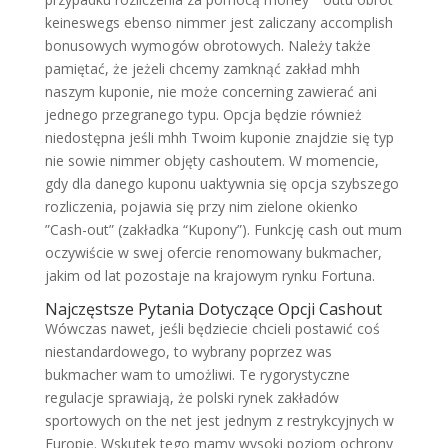
keineswegs ebenso nimmer jest zaliczany accomplish
bonusowych wymogów obrotowych. Należy także
pamiętać, że jeżeli chcemy zamknąć zakład mhh
naszym kuponie, nie może concerning zawierać ani
jednego przegranego typu. Opcja będzie również
niedostępna jeśli mhh Twoim kuponie znajdzie się typ
nie sowie nimmer objęty cashoutem. W momencie,
gdy dla danego kuponu uaktywnia się opcja szybszego
rozliczenia, pojawia się przy nim zielone okienko
”Cash-out” (zakładka “Kupony”). Funkcję cash out mum
oczywiście w swej ofercie renomowany bukmacher,
jakim od lat pozostaje na krajowym rynku Fortuna.
Najczęstsze Pytania Dotyczące Opcji Cashout
Wówczas nawet, jeśli będziecie chcieli postawić coś
niestandardowego, to wybrany poprzez was
bukmacher wam to umożliwi. Te rygorystyczne
regulacje sprawiają, że polski rynek zakładów
sportowych on the net jest jednym z restrykcyjnych w
Europie. Wskutek tego mamy wysoki poziom ochrony