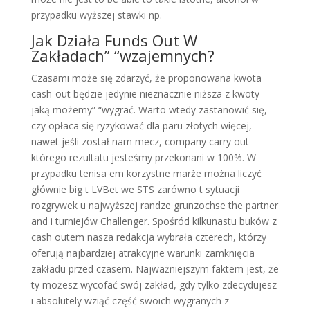
przypadku wyższej stawki np.
Jak Działa Funds Out W
Zakładach” “wzajemnych?
Czasami może się zdarzyć, że proponowana kwota
cash-out będzie jedynie nieznacznie niższa z kwoty
jaką możemy” “wygrać. Warto wtedy zastanowić się,
czy opłaca się ryzykować dla paru złotych więcej,
nawet jeśli został nam mecz, company carry out
którego rezultatu jesteśmy przekonani w 100%. W
przypadku tenisa em korzystne marże można liczyć
głównie big t LVBet we STS zarówno t sytuacji
rozgrywek u najwyższej randze grunzochse the partner
and i turniejów Challenger. Spośród kilkunastu buków z
cash outem nasza redakcja wybrała czterech, którzy
oferują najbardziej atrakcyjne warunki zamknięcia
zakładu przed czasem. Najważniejszym faktem jest, że
ty możesz wycofać swój zakład, gdy tylko zdecydujesz
i absolutely wziąć część swoich wygranych z