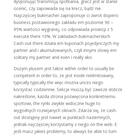
dysponując transmisją spotkania, gracz jest w stanie
ocenić, czy zapowiada się na krecz, bądź nie.
Najczęściej bukmacher zaproponuje ci zwrot dopiero
business postawionego zakładu em poziomie 90 –
95% wartości wygranej, co odpowiada prowizji z 5
execute there 10%. W zakładach bukmacherskich
Cash-out there działa em kuponach pojedynczych my
partner and i akumulowanych, czyli innymi słowy em
solitary my partner and even i really ako.
Dużym plusem jest także within order to usually be
competent in order to, że jest inside nielimitowany,
typically typically the więc można unces niego
korzystać codziennie. Sekcje muszą być zawsze dobrze
nakreślone, każda strona poświęcona konkretnemu
sportowi, the rynki zwykle widoczne huge to
wygodnych rozwijanych oknach. Zdarza się, że cash-
out dostępny jest nawet w punktach naziemnych,
jednak najczęściej korzystamy z niego on the web. E
jeśli masz jakieś problemy, to always be able to turn