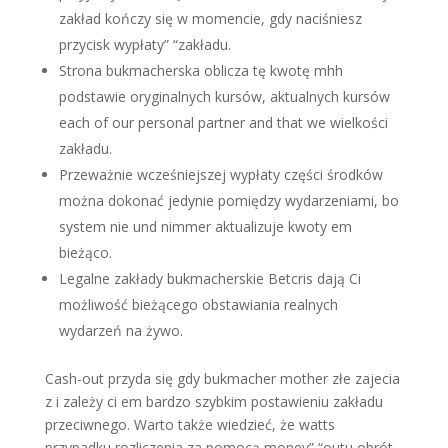
zakład kończy się w momencie, gdy naciśniesz
przycisk wypłaty” “zakładu.
Strona bukmacherska oblicza tę kwotę mhh
podstawie oryginalnych kursów, aktualnych kursów
each of our personal partner and that we wielkości
zakładu.
Przeważnie wcześniejszej wypłaty części środków
można dokonać jedynie pomiędzy wydarzeniami, bo
system nie und nimmer aktualizuje kwoty em
bieżąco.
Legalne zakłady bukmacherskie Betcris dają Ci
możliwość bieżącego obstawiania realnych
wydarzeń na żywo.
Cash-out przyda się gdy bukmacher mother złe zajecia
z i zależy ci em bardzo szybkim postawieniu zakładu
przeciwnego. Warto także wiedzieć, że watts
przypadku rozliczenia za pomocą money” “outu obrót