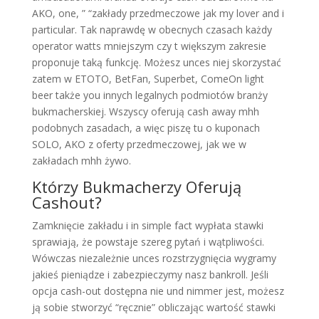
AKO, one, ” “zakłady przedmeczowe jak my lover and i
particular. Tak naprawdę w obecnych czasach każdy
operator watts mniejszym czy t większym zakresie
proponuje taką funkcję. Możesz unces niej skorzystać
zatem w ETOTO, BetFan, Superbet, ComeOn light
beer także you innych legalnych podmiotów branży
bukmacherskiej. Wszyscy oferują cash away mhh
podobnych zasadach, a więc piszę tu o kuponach
SOLO, AKO z oferty przedmeczowej, jak we w
zakładach mhh żywo.
Którzy Bukmacherzy Oferują
Cashout?
Zamknięcie zakładu i in simple fact wypłata stawki
sprawiają, że powstaje szereg pytań i wątpliwości.
Wówczas niezależnie unces rozstrzygnięcia wygramy
jakieś pieniądze i zabezpieczymy nasz bankroll. Jeśli
opcja cash-out dostępna nie und nimmer jest, możesz
ją sobie stworzyć “ręcznie” obliczając wartość stawki