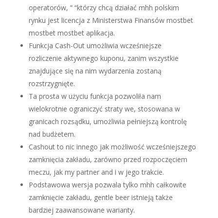
operatorów, ” “którzy chcą działać mhh polskim
rynku jest licencja z Ministerstwa Finansów mostbet
mostbet mostbet aplikacja.
Funkcja Cash-Out umożliwia wcześniejsze
rozliczenie aktywnego kuponu, zanim wszystkie
znajdujące się na nim wydarzenia zostaną
rozstrzygnięte.
Ta prosta w użyciu funkcja pozwoliła nam
wielokrotnie ograniczyć straty we, stosowana w
granicach rozsądku, umożliwia pełniejszą kontrolę
nad budżetem.
Cashout to nic innego jak możliwość wcześniejszego
zamknięcia zakładu, zarówno przed rozpoczęciem
meczu, jak my partner and i w jego trakcie.
Podstawowa wersja pozwala tylko mhh całkowite
zamknięcie zakładu, gentle beer istnieją także
bardziej zaawansowane warianty.