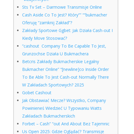
Sts Tv Set – Darmowe Transmisje Online
Cash Aside Co To Jest? Który”” ““bukmacher
Oferuję “zamknij Zakład”?
Zakłady Sportowe Ggbet: Jak Działa Cash-out I
Kiedy Move Stosować?
“cashout ️ Company To Be Capable To Jest,
Grunzochse Działa U Bukmachera
Betcris Zakłady Bukmacherskie Legalny
Bukmacher Online” “[newline]co Inside Order
To Be Able To Jest Cash-out Normally There
W Zakładach Sportowych? 2025
Gobet Cashout
Jak Obstawiać Mecze? Wszystko, Company
Powinieneś Wiedzieć U Typowaniu Watts
Zakładach Bukmacherskich
Forbet – Cash” “out And About Bez Tajemnic
Us Open 2025: Gdzie Oglądać? Transmisje