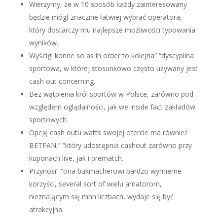
Wierzymy, że w 10 sposób każdy zainteresowany
będzie mógł znacznie łatwiej wybrać operatora,
który dostarczy mu najlepsze możliwości typowania
wyników.
Wyścigi konne so as in order to kolejna” “dyscyplina
sportowa, w której stosunkowo często używany jest
cash out concerning.
Bez wątpienia król sportów w Polsce, zarówno pod
względem oglądalności, jak we inside fact zakładów
sportowych.
Opcję cash outu watts swojej ofercie ma również
BETFAN,” “który udostępnia cashout zarówno przy
kuponach live, jak i prematch.
Przynosi” “ona bukmacherowi bardzo wymierne
korzyści, several sort of wielu amatorom,
nieznającym się mhh liczbach, wydaje się być
atrakcyjna.