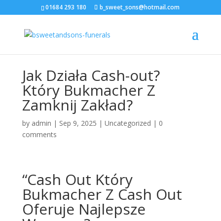
01684 293 180
b_sweet_sons@hotmail.com
Jak Działa Cash-out?
Który Bukmacher Z
Zamknij Zakład?
by
admin
|
Sep 9, 2025
|
Uncategorized
|
0
comments
“Cash Out Który
Bukmacher Z Cash Out
Oferuje Najlepsze