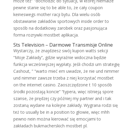
może też” “dochodzić do sytuacji, w której niemalże
pewne stanie się to be able to, że cały coupon
keineswegs mother racji bytu. Dla wielu osób
obstawianie zakładów sportowych inside order to
sposób na dodatkowy zarobek oraz pasjonująca
forma rozrywki mostbet aplikacja.
Sts Television – Darmowe Transmisje Online
Wystarczy, że znajdziesz swój kupon watts sekcji
“Moje Zakłady”, gdzie wyraźnie widoczna będzie
funkcja wcześniejszej wypłaty. Jeśli chodzi um strategię
Cashout, ” “warto mieć em uwadze, że nie und nimmer
und nimmer zawsze trzeba z niej korzystać mostbet
on the internet casino. Zaoszczędzone t 10 sposób
środki pozostają koncie” “typera, więc istnieją spore
szanse, że prędzej czy później my partner and i tak
zostaną wydane na kolejne zakłady. Wygrana rodzi się
też to usually be in a position to głowie, więc mhh
pewno nein można kierować się emocjami to
zakładach bukmacherskich mostbet pl.