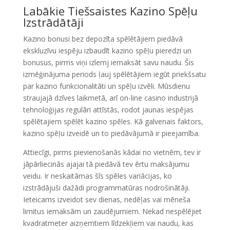
Labākie Tiešsaistes Kazino Spēļu
Izstrādātāji
Kazino bonusi bez depozīta spēlētājiem piedāvā
ekskluzīvu iespēju izbaudīt kazino spēļu pieredzi un
bonusus, pirms viņi izlemj iemaksāt savu naudu. Šis
izmēģinājuma periods ļauj spēlētājiem iegūt priekšsatu
par kazino funkcionalitāti un spēļu izvēli. Mūsdienu
straujajā dzīves laikmetā, arī on-line casino industrijā
tehnoloģijas regulāri attīstās, rodot jaunas iespējas
spēlētajiem spēlēt kazino spēles. Kā galvenais faktors,
kazino spēļu izveidē un to piedāvājumā ir pieejamība.
Attiecīgi, pirms pievienošanās kādai no vietnēm, tev ir
jāpārliecinās ajajai tā piedāvā tev ērtu maksājumu
veidu. Ir neskaitāmas šīs spēles variācijas, ko
izstrādājuši dažādi programmatūras nodrošinātāji.
Ieteicams izveidot sev dienas, nedēļas vai mēneša
limitus iemaksām un zaudējumiem. Nekad nespēlējiet
kvadratmeter aizņemtiem līdzekļiem vai naudu, kas