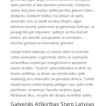
spēļu pieredzi ar lielu laimestu potenciālu. Džekpotu
spēles dod Jums iespēju spēlēt par lielu galveno balvu –
džekpotu. Džekpoti būtībā ir kā jebkuri citi spēļu
automāti, taču ar vairāk izmaksu līnijām, algun
laimesta summa, pateicoties progresīvajai funkcijai, va
pieaugt līdz pat miljoniem. Spēlējot on the internet
kazino, Jūs vienmēr sastapsieties ar terminiem –
bezriska griezieni un bezmaksas griezieni.
Latvijā šobrīd darbojas of sixteen aktīvi un licencēti
online azartspēļu organizētāji. Izložu un azartspēļu
uzraudzības inspekcijas izniegtā licence apstiprina
kazino drošību. “Diverse” spēļu bibliotēka nozīmē, ka
ikviens spēlētājs va atrast sev piemērotāko spēli,
neatkarīgi zero interesēm vai pieredzes līmeņa. Turklāt
daudzi kazino sniedz iespēju pielāgot savu spēļu izvēli,
piemēram, izmantojot favorītu sarakstu ajajai
filtrēšanas rīkus, strophe ātri atrastu iecienītās spēles.
Galvenās Atšķirības Starp Latvijas