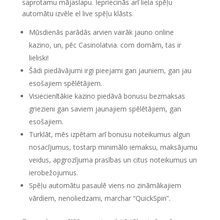
saprotamu mājaslapu. Iepriecinās arī liela spēļu
automātu izvēle el live spēļu klāsts.
Mūsdienās parādās arvien vairāk jauno online
kazino, un, pēc Casinolatvia. com domām, tas ir
lieliski!
Šādi piedāvājumi irgi pieejami gan jauniem, gan jau
esošajiem spēlētājiem.
Visiecienītākie kazino piedāvā bonusu bezmaksas
griezieni gan saviem jaunajiem spēlētājiem, gan
esošajiem.
Turklāt, mēs izpētam arī bonusu noteikumus algun
nosacījumus, tostarp minimālo iemaksu, maksājumu
veidus, apgrozījuma prasības un citus noteikumus un
ierobežojumus.
Spēļu automātu pasaulē viens no zināmākajiem
vārdiem, nenoliedzami, marchar “QuickSpin”.