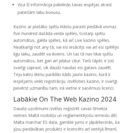
Visa šī informācija palielinās tavas iespējas atrast
patiešām labu bonusu.
Kazino ar plašāko spēļu klāstu parasti piedāvā vismaz
five-hundred dažāda veida spēles, tostarp spēļu
automātus, galda spēles, kā arī Live kazino spēles.
Neatkarīgi not any tā, vai esi iesācējs vai arī esi spēlējis
ilgu laiku, zaudēt va ikviens. Un tas tā nav tikai spēļu
automātos, bet gan arī jebkur citur. Tieši tāpēc ir ļoti
svarīgi saprast, cik daudz naudas esi gatavs zaudēt.
Teju katru dienu parādās kāds jauns kazino, kurā ir
iespējams veikt reģistrāciju. Izvēloties kazino, ir svarīgi
pievērst uzmanību tam, irá vietne ir saņēmusi licenci.
Labākie On The Web Kazino 2024
Daudzi uzņēmumi izvēlas reģistrēt savas tīmekļa
vietnes Maltā nodokļu un reglamentējošu iemeslu dēļ.
Malta marchar ES daļa, gamble jums ir jāpārliecinās, ka
jūsu piedāvātais produkts ir licencēts arī vietējā līmenī,