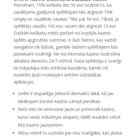
Piemēram, 15% kešbeks līdz 50 eur nozīmē to, ka
zaudējumu gadījumā spēlētājam tiks atgriezti 15%
simply no zaudētās naudas” “līdz pat 50 eur. Tātad, ja
spēlētājs zaudēs 100 eur, viņam tiks atgriezti 15 eur.
Dažkārt kešbeku mēdz piešķirt no kopējās kazino
spēlēs apgrozītās summas. Ir daži faktori, kas varbūt
navigation tik būtiski, gamble dažiem spēlētājiem būs
pietiekami nozīmīgi. Ne visi interneta kazino nodrošina
atbalsta dienestu 24/7 režīmā. Daļai spēlētāju ir svarīgi,
lai mājaslapa būtu estētiski baudāma, kamēr citi
novērtēs īpaši mobilajām ierīcēm izstrādātas
aplikācijas.
Izvēle ir iespaidīga jebkurā diennakts laikā, kā jau
labākajam Survive kazino Latvijā pienākas.
Bieži vien tie ventosear jauni un potenciāli kazino,
kurus veido industrijas eksperti, tādēļ iesakām sekot
līdzi kazino jaunumiem.
Mūsu vietnē tu uzzināsi par visu svarīgāko, kas jāzina