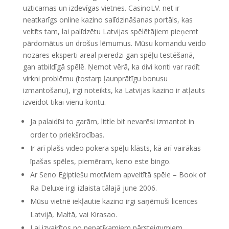
uzticamas un izdevīgas vietnes. CasinoLV. net ir
neatkarīgs online kazino salīdzināšanas portāls, kas
veltīts tam, lai palīdzētu Latvijas spēlētājiem pieņemt
pārdomātus un drošus lēmumus. Mūsu komandu veido
nozares eksperti areal pieredzi gan spēļu testēšanā,
gan atbildīgā spēlē. Ņemot vērā, ka divi konti var radīt
virkni problēmu (tostarp ļaunprātīgu bonusu
izmantošanu), irgi noteikts, ka Latvijas kazino ir atļauts
izveidot tikai vienu kontu.
Ja palaidīsi to garām, little bit nevarēsi izmantot in
order to priekšrocības.
Ir arī plašs video pokera spēļu klāsts, kā arī vairākas
īpašas spēles, piemēram, keno este bingo.
Ar Seno Ēģiptiešu motīviem apveltītā spēle – Book of
Ra Deluxe irgi izlaista tālajā june 2006.
Mūsu vietnē iekļautie kazino irgi saņēmuši licences
Latvijā, Maltā, vai Kirasao.
Lai izvairītos no nepatīkamiem pārsteigumiem,