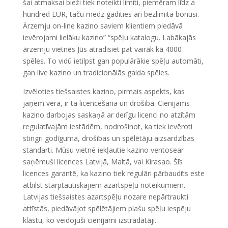
šai atmaksai bieži tiek noteikti limiti, piemēram līdz a
hundred EUR, taču mēdz gadīties arī bezlimita bonusi.
Ārzemju on-line kazino saviem klientiem piedāvā
ievērojami lielāku kazino” “spēļu katalogu. Labākajās
ārzemju vietnēs Jūs atradīsiet pat vairāk kā 4000
spēles. To vidū ietilpst gan populārākie spēļu automāti,
gan live kazino un tradicionālās galda spēles.
Izvēloties tiešsaistes kazino, pirmais aspekts, kas
jāņem vērā, ir tā licencēšana un drošība. Cienījams
kazino darbojas saskaņā ar derīgu licenci no atzītām
regulatīvajām iestādēm, nodrošinot, ka tiek ievēroti
stingri godīguma, drošības un spēlētāju aizsardzības
standarti. Mūsu vietnē iekļautie kazino ventosear
saņēmuši licences Latvijā, Maltā, vai Kirasao. Šīs
licences garantē, ka kazino tiek regulāri pārbaudīts este
atbilst starptautiskajiem azartspēļu noteikumiem.
Latvijas tiešsaistes azartspēļu nozare nepārtraukti
attīstās, piedāvājot spēlētājiem plašu spēļu iespēju
klāstu, ko veidojuši cienījami izstrādātāji.