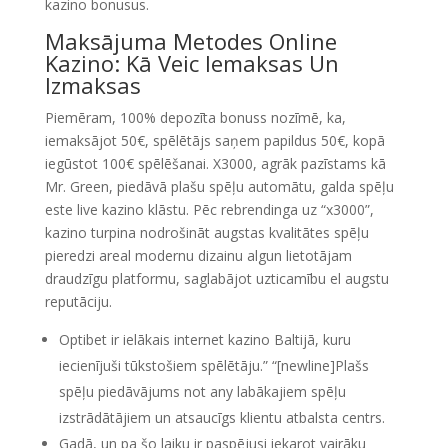
kazino bonusus.
Maksājuma Metodes Online
Kazino: Kā Veic Iemaksas Un
Izmaksas
Piemēram, 100% depozīta bonuss nozīmē, ka,
iemaksājot 50€, spēlētājs saņem papildus 50€, kopā
iegūstot 100€ spēlēšanai. X3000, agrāk pazīstams kā
Mr. Green, piedāvā plašu spēļu automātu, galda spēļu
este live kazino klāstu. Pēc rebrendinga uz “x3000”,
kazino turpina nodrošināt augstas kvalitātes spēļu
pieredzi areal modernu dizainu algun lietotājam
draudzīgu platformu, saglabājot uzticamību el augstu
reputāciju.
Optibet ir ielākais internet kazino Baltijā, kuru
iecienījuši tūkstošiem spēlētāju.” “[newline]Plašs
spēļu piedāvājums not any labākajiem spēļu
izstrādātājiem un atsaucīgs klientu atbalsta centrs.
Gadā, un pa šo laiku ir paspējusi iekarot vairāku