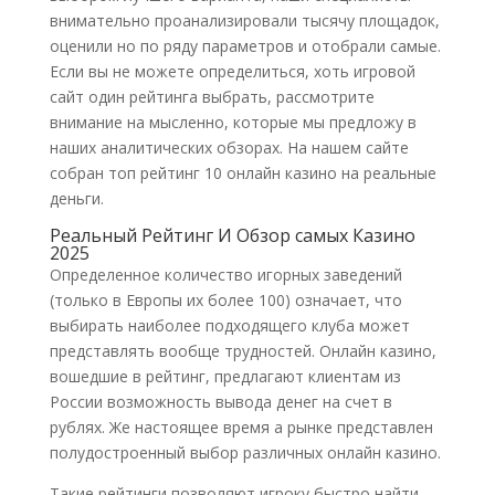
внимательно проанализировали тысячу площадок,
оценили но по ряду параметров и отобрали самые.
Если вы не можете определиться, хоть игровой
сайт один рейтинга выбрать, рассмотрите
внимание на мысленно, которые мы предложу в
наших аналитических обзорах. На нашем сайте
собран топ рейтинг 10 онлайн казино на реальные
деньги.
Реальный Рейтинг И Обзор самых Казино
2025
Определенное количество игорных заведений
(только в Европы их более 100) означает, что
выбирать наиболее подходящего клуба может
представлять вообще трудностей. Онлайн казино,
вошедшие в рейтинг, предлагают клиентам из
России возможность вывода денег на счет в
рублях. Же настоящее время а рынке представлен
полудостроенный выбор различных онлайн казино.
Такие рейтинги позволяют игроку быстро найти