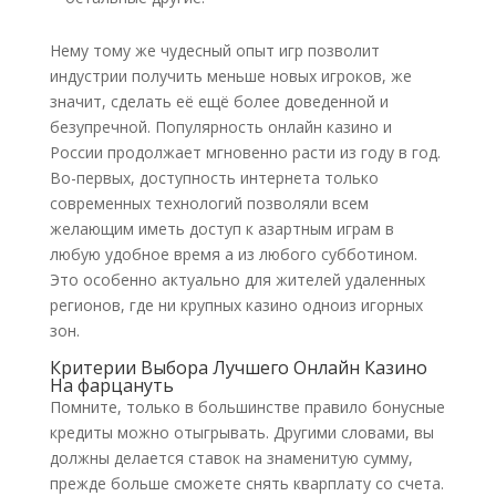
Нему тому же чудесный опыт игр позволит
индустрии получить меньше новых игроков, же
значит, сделать её ещё более доведенной и
безупречной. Популярность онлайн казино и
России продолжает мгновенно расти из году в год.
Во-первых, доступность интернета только
современных технологий позволяли всем
желающим иметь доступ к азартным играм в
любую удобное время а из любого субботином.
Это особенно актуально для жителей удаленных
регионов, где ни крупных казино одноиз игорных
зон.
Критерии Выбора Лучшего Онлайн Казино
На фарцануть
Помните, только в большинстве правило бонусные
кредиты можно отыгрывать. Другими словами, вы
должны делается ставок на знаменитую сумму,
прежде больше сможете снять кварплату со счета.