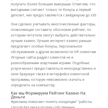
получать более большие выигрыши. Отметим, что
выгодными считают только те бонусы а первый
депозит, них предоставляются с вейджером до х30.
Она сделано учитывать многочисленные факторы,
позволяющие составить обоснован рейтинг, по
которым читатели смогут выбрать действительно
лучшие казино. Лучшие интернет-казино раньше
предлагают особые бонусы, персональное
обслуживание а другие возможности VIP-клиентам.
Игорные сайты радуют клиентов не и
разнообразными азартными играми. Подобные
услуги может предоставляться непосредственно и
окне браузере также в интерфейсе клиентской
программы, которую невозможно скачать и
определить на компьютер.
Как мы Формируем Рейтинг Казино На
Деньги
Фриспины помогают понять концепции” “работы
слотов без риска потери собственных