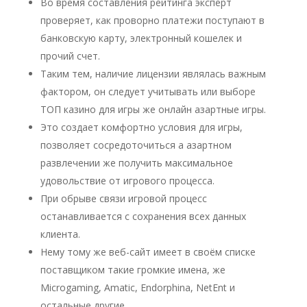
Во время составления рейтинга эксперт
проверяет, как проворно платежи поступают в
банковскую карту, электронный кошелек и
прочий счет.
Таким тем, наличие лицензии являлась важным
фактором, он следует учитывать или выборе
ТОП казино для игры же онлайн азартные игры.
Это создает комфортно условия для игры,
позволяет сосредоточиться а азартном
развлечении же получить максимальное
удовольствие от игрового процесса.
При обрыве связи игровой процесс
останавливается с сохранения всех данных
клиента.
Нему тому же веб-сайт имеет в своём списке
поставщиком такие громкие имена, же
Microgaming, Amatic, Endorphina, NetEnt и
остальные другие.