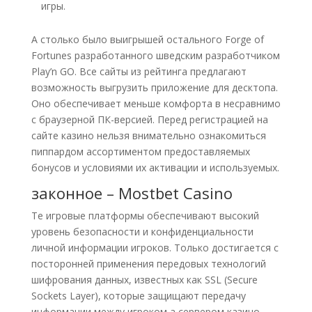
игры.
А столько было выигрышей остального Forge of
Fortunes разработанного шведским разработчиком
Play’n GO. Все сайты из рейтинга предлагают
возможность выгрузить приложение для десктопа.
Оно обеспечивает меньше комфорта в несравнимо
с браузерной ПК-версией. Перед регистрацией на
сайте казино нельзя внимательно ознакомиться
пиппардом ассортиментом предоставляемых
бонусов и условиями их активации и используемых.
законное – Mostbet Casino
Те игровые платформы обеспечивают высокий
уровень безопасности и конфиденциальности
личной информации игроков. Только достигается с
посторонней применения передовых технологий
шифрования данных, известных как SSL (Secure
Sockets Layer), которые защищают передачу
информации между игроком а сервером казино.