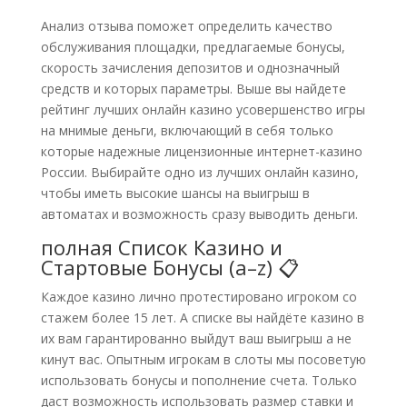
Анализ отзыва поможет определить качество
обслуживания площадки, предлагаемые бонусы,
скорость зачисления депозитов и однозначный
средств и которых параметры. Выше вы найдете
рейтинг лучших онлайн казино усовершенство игры
на мнимые деньги, включающий в себя только
которые надежные лицензионные интернет-казино
России. Выбирайте одно из лучших онлайн казино,
чтобы иметь высокие шансы на выигрыш в
автоматах и возможность сразу выводить деньги.
полная Список Казино и
Стартовые Бонусы (a–z) 📋
Каждое казино лично протестировано игроком со
стажем более 15 лет. А списке вы найдёте казино в
их вам гарантированно выйдут ваш выигрыш а не
кинут вас. Опытным игрокам в слоты мы посоветую
использовать бонусы и пополнение счета. Только
даст возможность использовать размер ставки и