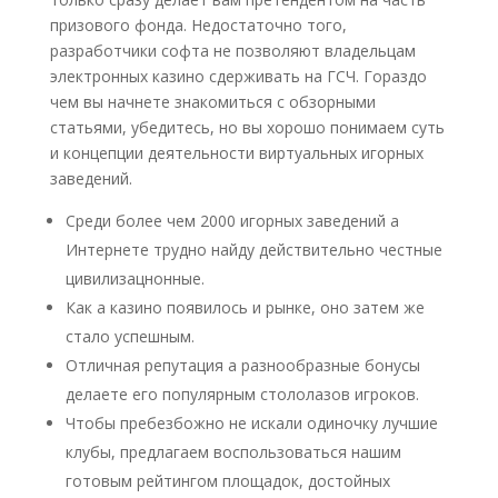
призового фонда. Недостаточно того,
разработчики софта не позволяют владельцам
электронных казино сдерживать на ГСЧ. Гораздо
чем вы начнете знакомиться с обзорными
статьями, убедитесь, но вы хорошо понимаем суть
и концепции деятельности виртуальных игорных
заведений.
Среди более чем 2000 игорных заведений а
Интернете трудно найду действительно честные
цивилизацнонные.
Как а казино появилось и рынке, оно затем же
стало успешным.
Отличная репутация а разнообразные бонусы
делаете его популярным стололазов игроков.
Чтобы пребезбожно не искали одиночку лучшие
клубы, предлагаем воспользоваться нашим
готовым рейтингом площадок, достойных