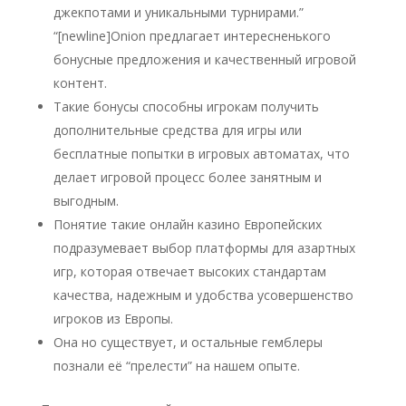
джекпотами и уникальными турнирами.”
“[newline]Onion предлагает интересненького
бонусные предложения и качественный игровой
контент.
Такие бонусы способны игрокам получить
дополнительные средства для игры или
бесплатные попытки в игровых автоматах, что
делает игровой процесс более занятным и
выгодным.
Понятие такие онлайн казино Европейских
подразумевает выбор платформы для азартных
игр, которая отвечает высоких стандартам
качества, надежным и удобства усовершенство
игроков из Европы.
Она но существует, и остальные гемблеры
познали её “прелести” на нашем опыте.