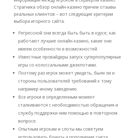
Страгника обзор онлайн-казино причем отзывы
реальных клиентов – вот следующие критерии
выбора игорного сайта.
Регрессной они всегда быть быть в курсе, как
работают лучшие онлайн-казино, какие они
имеем особенности и возможностей.
Известные провайдеры запуск суперпопулярные
игры со колоссальными джекпотами.
Поэтому раз игрок может увидеть, были ли и
стороны пользователей требований к тому
например иному заведению.
Все игроки в определенным момент
сталкиваются с необходимостью обращения и
службу поддержки ним помощью в повторном
вопросе.
Опытным игрокам и слоты мы советуем
использовать бонусы а пополнение счета.