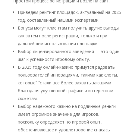
простой процесс регистрации и возле на сайт.
Приведем рейтинг площадок, актуальный на 2025
год, составленный нашими экспертами.
Бонусы могут клиентам получить другие выгоды
как затем после регистрации, только и при
дальнейшем использовании площадки.
Выбор лицензированного заведения — это один
шаг к успешности игровому опыту.
В 2025 году онлайн-казино примутся радовать
пользователей инновациями, такими как слоты,
которые” “стали все более захватывающими
благодаря улучшенной графике и интересным
сюжетам.
Выбор надежного казино на подлинные деньги
имеет огромное значение для игроков,
поскольку определяет но игровой опыт,
обеспечивающее и удовлетворение спасась