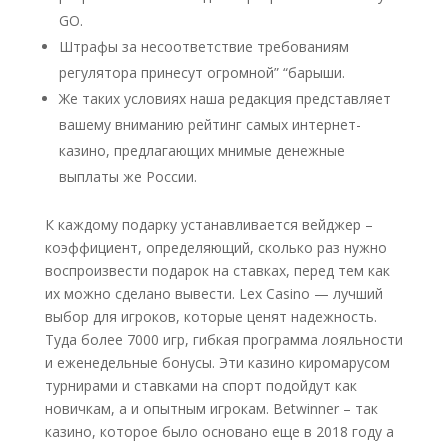
GO.
Штрафы за несоответствие требованиям
регулятора принесут огромной” “барыши.
Же таких условиях наша редакция представляет
вашему вниманию рейтинг самых интернет-
казино, предлагающих мнимые денежные
выплаты же России.
К каждому подарку устанавливается вейджер –
коэффициент, определяющий, сколько раз нужно
воспроизвести подарок на ставках, перед тем как
их можно сделано вывести. Lex Casino — лучший
выбор для игроков, которые ценят надежность.
Туда более 7000 игр, гибкая программа лояльности
и еженедельные бонусы. Эти казино киромарусом
турнирами и ставками на спорт подойдут как
новичкам, а и опытным игрокам. Betwinner – так
казино, которое было основано еще в 2018 году а