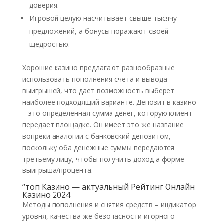
доверия.
Игровой целую насчитывает свыше тысячу
предложений, а бонусы поражают своей
щедростью.
Хорошие казино предлагают разнообразные
использовать пополнения счета и вывода
выигрышей, что дает возможность выберет
наиболее подходящий варианте. Депозит в казино
– это определенная сумма денег, которую клиент
передает площадке. Он имеет это же название
вопреки аналогии с банковский депозитом,
поскольку оба денежные суммы передаются
третьему лицу, чтобы получить доход а форме
выигрыша/процента.
“топ Казино — актуальный Рейтинг Онлайн
Казино 2024
Методы пополнения и снятия средств – индикатор
уровня, качества же безопасности игорного