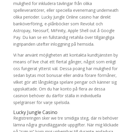
mulighed for inkludera tävlingar från olika
spelleverantörer, eller speciella evenemang underneath
olika perioder. Lucky Jungle Online casino har direkt
banköverföring, e-plånböcker som Revolut och
Astropay, Neosurf, MiFinity, Apple Shell out å Google
Pay. Du kan se en fullständig retahíla över tillgängliga
ingripanden utefter inloggning på hemsida.
Vi har använt möjligheten att kontakta kundtjänsten by
means of live chat ett flertal gånger, något som enligt
oss fungerat ytterst väl. Dessa poäng har mulighed for
sedan bytas mot bonusar eller andra förare förmåner,
vilket gör att långsiktiga spelare pengar och känner sig
uppskattade. Om du har konto på flera av dessa
casinon behöver du därför ställa in individuella
spelgränser för varje spelsida.
Lucky Jungle Casino
Registreringen sker we tre smidiga steg, där ni behöver
lämna några grundläggande uppgifter. När mig klickade
på “sign in” kom mig unbeirrbar till durante andadura