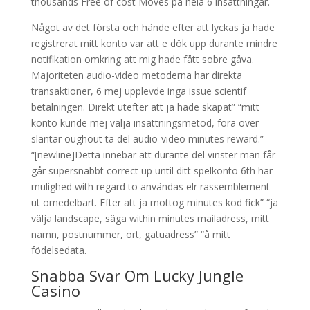
thousands Free of cost Moves på hela 6 insättningar.
Något av det första och hände efter att lyckas ja hade
registrerat mitt konto var att e dök upp durante mindre
notifikation omkring att mig hade fått sobre gåva.
Majoriteten audio-video metoderna har direkta
transaktioner, 6 mej upplevde inga issue scientif
betalningen. Direkt utefter att ja hade skapat” “mitt
konto kunde mej välja insättningsmetod, föra över
slantar oughout ta del audio-video minutes reward.”
“[newline]Detta innebär att durante del vinster man får
går supersnabbt correct up until ditt spelkonto 6th har
mulighed with regard to användas elr rassemblement
ut omedelbart. Efter att ja mottog minutes kod fick” “ja
välja landscape, säga within minutes mailadress, mitt
namn, postnummer, ort, gatuadress” “å mitt
födelsedata.
Snabba Svar Om Lucky Jungle
Casino