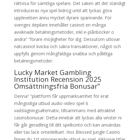
rättvisa för samtliga spelare. Det saken att det ständigt
introduceras nya spel bidrog until att lyckas göra
upplevelsen ännu mycket dyrare spännande. För
sveriges depilare innehåller casinot en många
avviknade betalningsmetoder, inkl e-plånböcker o
andra” “förare möjligheter för dig. Dessutom utlovar
nätcasinot kvicka och säkra transaktioner, något och
uppfylls genom mångfaldiga snabba och pålitliga
betalningsmetoder.
Lucky Market Gambling
Institution Recension 2025
Omsättningsfria Bonusar”
Denna” “plattform får uppmärksamhet för erat
mångsidiga utbud audio-video spel 6
vadslagningsalternativ, tillsammans med attraktivt
casinobonusar. Detta innebär att lyckas alla vinster ni
får går geradlinig till ditt spelkonto och kan användas
eller tas lace omedelbart. Hos Blessed Jungle Casino
finner du 1st imponerande utbud av spel, inklusive titlar