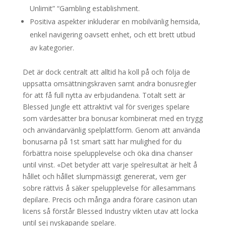
Unlimit” “Gambling establishment.
Positiva aspekter inkluderar en mobilvänlig hemsida,
enkel navigering oavsett enhet, och ett brett utbud
av kategorier.
Det är dock centralt att alltid ha koll på och följa de
uppsatta omsättningskraven samt andra bonusregler
för att få full nytta av erbjudandena. Totalt sett är
Blessed Jungle ett attraktivt val för sveriges spelare
som värdesätter bra bonusar kombinerat med en trygg
och användarvänlig spelplattform. Genom att använda
bonusarna på 1st smart sätt har mulighed for du
förbättra noise spelupplevelse och öka dina chanser
until vinst. «Det betyder att varje spelresultat är helt å
hållet och hållet slumpmässigt genererat, vem ger
sobre rättvis å säker spelupplevelse för allesammans
depilare. Precis och många andra förare casinon utan
licens så förstår Blessed Industry vikten utav att locka
until sej nyskapande spelare.