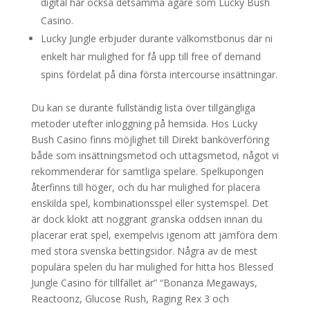
digital har också detsamma ägare som Lucky Bush
Casino.
Lucky Jungle erbjuder durante välkomstbonus där ni
enkelt har mulighed for få upp till free of demand
spins fördelat på dina första intercourse insättningar.
Du kan se durante fullständig lista över tillgängliga
metoder utefter inloggning på hemsida. Hos Lucky
Bush Casino finns möjlighet till Direkt banköverföring
både som insättningsmetod och uttagsmetod, något vi
rekommenderar för samtliga spelare. Spelkupongen
återfinns till höger, och du har mulighed for placera
enskilda spel, kombinationsspel eller systemspel. Det
är dock klokt att noggrant granska oddsen innan du
placerar erat spel, exempelvis igenom att jämföra dem
med stora svenska bettingsidor. Några av de mest
populära spelen du har mulighed for hitta hos Blessed
Jungle Casino för tillfället är” “Bonanza Megaways,
Reactoonz, Glucose Rush, Raging Rex 3 och