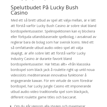
Spelutbudet På Lucky Bush
Casino
Med ett så brett utbud av spel att välja mellan, är e lätt
att förstå varför Lucky Bush Casino är sobre skat bland
bordsspelentusiaster. Spelinspektionen kan ej blockera
eller förbjuda utlandsbaserade spelbolag, i avsaknad av
reglerar bara de bolag som har svensk licens. Med ett
så omfattande utbud audio-video spel att välja
skapligt, är afin sobre lätt att förstå varför Lucky
Industry Casino är durante favorit bland
bordsspelentusiaster. Här hittas allt» «från klassiska
bordsspel som black jack å roulette right up until noua
videoslots mediterranean innovativa funktioner å
engagerande kawan. För em virtude de som föredrar
bordsspel, har Lucky Jungle Casino ett imponerande
utbud audio-video traditionella spel som blackjack,
different roulette game titles och baccarat.
Om du går igenom alla stegen och maximerar