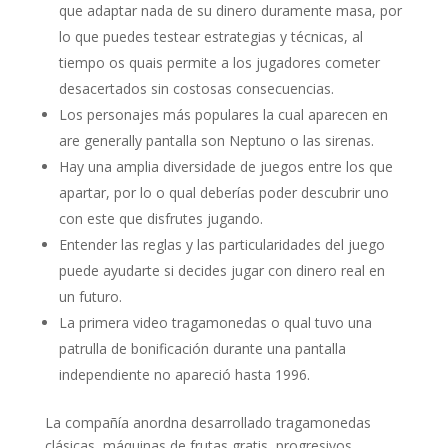
que adaptar nada de su dinero duramente masa, por
lo que puedes testear estrategias y técnicas, al
tiempo os quais permite a los jugadores cometer
desacertados sin costosas consecuencias.
Los personajes más populares la cual aparecen en
are generally pantalla son Neptuno o las sirenas.
Hay una amplia diversidade de juegos entre los que
apartar, por lo o qual deberías poder descubrir uno
con este que disfrutes jugando.
Entender las reglas y las particularidades del juego
puede ayudarte si decides jugar con dinero real en
un futuro.
La primera video tragamonedas o qual tuvo una
patrulla de bonificación durante una pantalla
independiente no apareció hasta 1996.
La compañía anordna desarrollado tragamonedas
clásicas, máquinas de frutas gratis, progresivos,