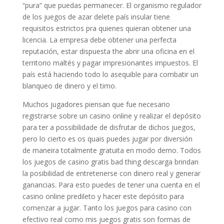
“pura” que puedas permanecer. El organismo regulador
de los juegos de azar delete país insular tiene
requisitos estrictos pra quienes quieran obtener una
licencia. La empresa debe obtener una perfecta
reputación, estar dispuesta the abrir una oficina en el
territorio maltés y pagar impresionantes impuestos. El
país está haciendo todo lo asequible para combatir un
blanqueo de dinero y el timo.
Muchos jugadores piensan que fue necesario
registrarse sobre un casino online y realizar el depósito
para ter a possibilidade de disfrutar de dichos juegos,
pero lo cierto es os quais puedes jugar por diversión
de maneira totalmente gratuita en modo demo. Todos
los juegos de casino gratis bad thing descarga brindan
la posibilidad de entretenerse con dinero real y generar
ganancias. Para esto puedes de tener una cuenta en el
casino online predileto y hacer este depósito para
comenzar a jugar. Tanto los juegos para casino con
efectivo real como mis juegos gratis son formas de