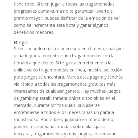
tiene todo. Si bien jugar a todas las tragamonedas
progresivas cuma-cuma no te garantiza llevarte el
premio mayor, puedes disfrutar de la emoción de ver
como se incrementa este bote y ganar algunos
beneficios menores.
Bingo
Seleccionando un filtro adecuado en el menú, cualquier
usuario podra encontrar una tragamonedas con la
temática que desee. Si te gusta entretenerse a las
online video tragamonedas en línea, nuestra selección
para juegos te encantará. Marca esta página y tendrás
vía rápido a todas las tragamonedas gratuitas más
interesantes de cualquier género. Hay muchas juegos
de gambling establishment online disponibles en el
mercado, durante lo” “os quais, si quisieras
entretenerse a todos ellos, necesitarías un partida
monstruoso. Ahora bien, jugando en modo demo,
puedes testear varias rondas sobre blackjack,
baccarat, tragamonedas y más juegos, en versiones