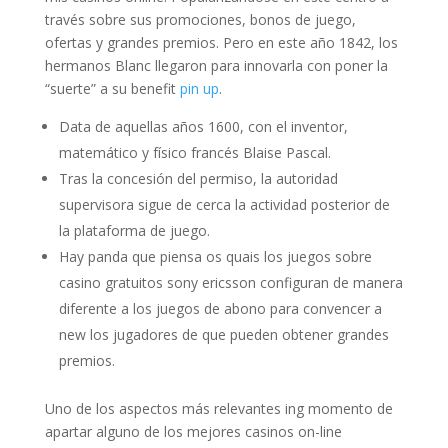
través sobre sus promociones, bonos de juego,
ofertas y grandes premios. Pero en este año 1842, los
hermanos Blanc llegaron para innovarla con poner la
“suerte” a su benefit
pin up
.
Data de aquellas años 1600, con el inventor,
matemático y físico francés Blaise Pascal.
Tras la concesión del permiso, la autoridad
supervisora sigue de cerca la actividad posterior de
la plataforma de juego.
Hay panda que piensa os quais los juegos sobre
casino gratuitos sony ericsson configuran de manera
diferente a los juegos de abono para convencer a
new los jugadores de que pueden obtener grandes
premios.
Uno de los aspectos más relevantes ing momento de
apartar alguno de los mejores casinos on-line