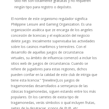
sitio net son totalmente gratuitas y no requieren
ningún tipo para registro o depósito.
El nombre de este organismo regulador significa
Philippine Leisure and Gaming Organization. Es una
organización asiática que ze encarga de los angeles
concesión de licencias y el explicación del negocio
delete juego. Inicialmente supervisaba las actividades
sobre los casinos marítimos y terrestres. Con el
desarrollo de aquellas juegos de circunstancia
virtuales, su ámbito de influencia comenzó a incluir los
sitios web de juegos de circunstancia. Cuando se
refiere de jugadores para estas regiones, dichos
pueden confiar en la calidad de este club de intriga que
tiene esta licencia.” “[newline]Los juegos de
tragamonedas desarrollados a semejanza de las
clásicas tragamonedas, siguen estando entre los más
populares. En los carretes de exista tipo de
tragamonedas, verás símbolos o qual incluyen frutas,
sietes de la desgraciar, iconos de PUB, etc.