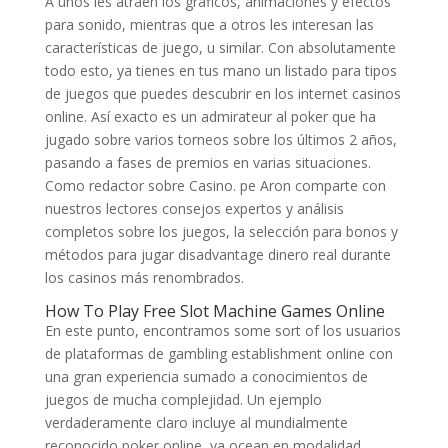
A unos les atraen los gráficos, animaciones y efectos
para sonido, mientras que a otros les interesan las
características de juego, u similar. Con absolutamente
todo esto, ya tienes en tus mano un listado para tipos
de juegos que puedes descubrir en los internet casinos
online. Así exacto es un admirateur al poker que ha
jugado sobre varios torneos sobre los últimos 2 años,
pasando a fases de premios en varias situaciones.
Como redactor sobre Casino. pe Aron comparte con
nuestros lectores consejos expertos y análisis
completos sobre los juegos, la selección para bonos y
métodos para jugar disadvantage dinero real durante
los casinos más renombrados.
How To Play Free Slot Machine Games Online
En este punto, encontramos some sort of los usuarios
de plataformas de gambling establishment online con
una gran experiencia sumado a conocimientos de
juegos de mucha complejidad. Un ejemplo
verdaderamente claro incluye al mundialmente
reconocido poker online, ya ocean en modalidad