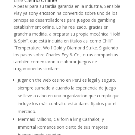
Line Casino Online?
A pesar para su tardía garantía en la industria, Sensible
Play ya sony ericsson ha convertido sobre uno de los
principales desarrolladores para juegos de gambling
establishment online. Lo ha realizado, gracias en
grandma medida, a preparar su propia mecánica “Hold
& Spin”, que está incluida en títulos asi como Chilli”
“Temperature, Wolf Gold y Diamond Strike. Siguiendo
los pasos sobre Charles Fey & Co., otras companhias
también comenzaron a elaborar juegos de
tragamonedas similares.
Jugar on the web casino en Perú es legal y seguro,
siempre sumado a cuando la experiencia de juego
se lleve a cabo en una organizacion que cumpla que
incluye los más contralto estándares fijados por el
mercado.
Mermaid Millions, California king Cashalot, y
Immortal Romance son cierto de sus mejores
juegos jamás creados.