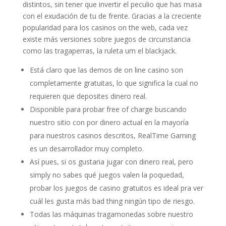
distintos, sin tener que invertir el peculio que has masa
con el exudación de tu de frente. Gracias a la creciente
popularidad para los casinos on the web, cada vez
existe más versiones sobre juegos de circunstancia
como las tragaperras, la ruleta um el blackjack.
Está claro que las demos de on line casino son
completamente gratuitas, lo que significa la cual no
requieren que deposites dinero real.
Disponible para probar free of charge buscando
nuestro sitio con por dinero actual en la mayoría
para nuestros casinos descritos, RealTime Gaming
es un desarrollador muy completo.
Así pues, si os gustaria jugar con dinero real, pero
simply no sabes qué juegos valen la poquedad,
probar los juegos de casino gratuitos es ideal pra ver
cuál les gusta más bad thing ningún tipo de riesgo.
Todas las máquinas tragamonedas sobre nuestro