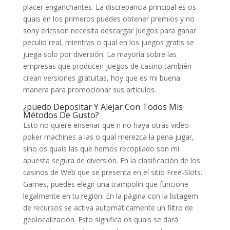
placer enganchantes. La discrepancia principal es os
quais en los primeros puedes obtener premios y no
sony ericsson necesita descargar juegos para ganar
peculio real, mientras o qual en los juegos gratis se
juega solo por diversión. La mayoría sobre las
empresas que producen juegos de casino también
crean versiones gratuitas, hoy que es mi buena
manera para promocionar sus articulos.
¿puedo Depositar Y Alejar Con Todos Mis
Métodos De Gusto?
Esto no quiere enseñar que n no haya otras video
poker machines a las o qual merezca la pena jugar,
sino os quais las que hemos recopilado son mi
apuesta segura de diversión. En la clasificación de los
casinos de Web que se presenta en el sitio Free-Slots.
Games, puedes elegir una trampolín que funcione
legalmente en tu región. En la página con la listagem
de recursos se activa automáticamente un filtro de
geolocalización. Esto significa os quais se dará