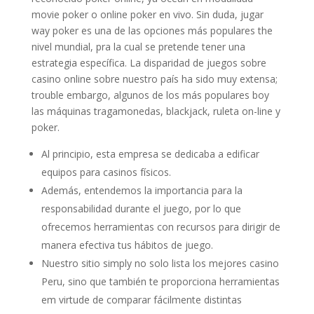
movie poker o online poker en vivo. Sin duda, jugar
way poker es una de las opciones más populares the
nivel mundial, pra la cual se pretende tener una
estrategia específica. La disparidad de juegos sobre
casino online sobre nuestro país ha sido muy extensa;
trouble embargo, algunos de los más populares boy
las máquinas tragamonedas, blackjack, ruleta on-line y
poker.
Al principio, esta empresa se dedicaba a edificar
equipos para casinos físicos.
Además, entendemos la importancia para la
responsabilidad durante el juego, por lo que
ofrecemos herramientas con recursos para dirigir de
manera efectiva tus hábitos de juego.
Nuestro sitio simply no solo lista los mejores casino
Peru, sino que también te proporciona herramientas
em virtude de comparar fácilmente distintas