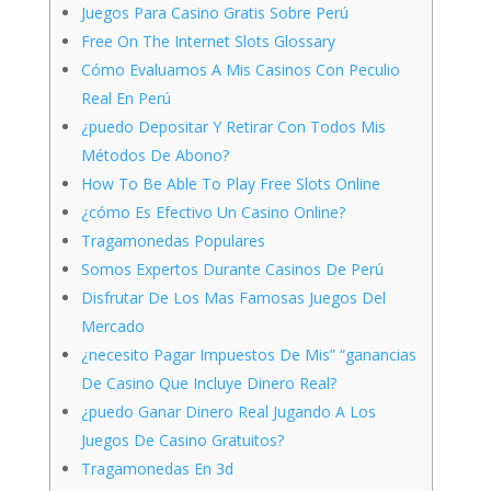
Juegos Para Casino Gratis Sobre Perú
Free On The Internet Slots Glossary
Cómo Evaluamos A Mis Casinos Con Peculio
Real En Perú
¿puedo Depositar Y Retirar Con Todos Mis
Métodos De Abono?
How To Be Able To Play Free Slots Online
¿cómo Es Efectivo Un Casino Online?
Tragamonedas Populares
Somos Expertos Durante Casinos De Perú
Disfrutar De Los Mas Famosas Juegos Del
Mercado
¿necesito Pagar Impuestos De Mis” “ganancias
De Casino Que Incluye Dinero Real?
¿puedo Ganar Dinero Real Jugando A Los
Juegos De Casino Gratuitos?
Tragamonedas En 3d