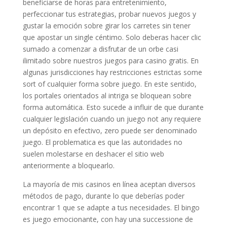
beneficiarse de horas para entretenimiento,
perfeccionar tus estrategias, probar nuevos juegos y
gustar la emoción sobre girar los carretes sin tener
que apostar un single céntimo. Solo deberas hacer clic
sumado a comenzar a disfrutar de un orbe casi
ilimitado sobre nuestros juegos para casino gratis. En
algunas jurisdicciones hay restricciones estrictas some
sort of cualquier forma sobre juego. En este sentido,
los portales orientados al intriga se bloquean sobre
forma automática. Esto sucede a influir de que durante
cualquier legislación cuando un juego not any requiere
un depósito en efectivo, zero puede ser denominado
juego. El problematica es que las autoridades no
suelen molestarse en deshacer el sitio web
anteriormente a bloquearlo.
La mayoría de mis casinos en línea aceptan diversos
métodos de pago, durante lo que deberías poder
encontrar 1 que se adapte a tus necesidades. El bingo
es juego emocionante, con hay una successione de