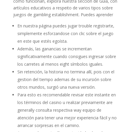
cómo funcionan, explora nuestra sección de Guía, con
artículos educativos a respeito de varios tipos sobre
juegos de gambling establishment. Puedes aprender
En nuestra página puedes jugar trouble registrarte,
simplemente esforzandose con clic sobre el juego
en este que estés egoísta.
Además, las ganancias se incrementan
significativamente cuando consigues ingresar sobre
los carretes al menos eight símbolos iguales.
Sin retención, la historia no termina allí, pois con el
gestion del tiempo ademas de su incursión sobre
otros mundos, surgió una nueva versión.
Para esto es recomendable revisar este instante en
los términos del casino u realizar previamente are
generally consulta respectiva way equipo de
atención para tener una mejor experiencia fácil y no
arrancar sorpresas en el camino.