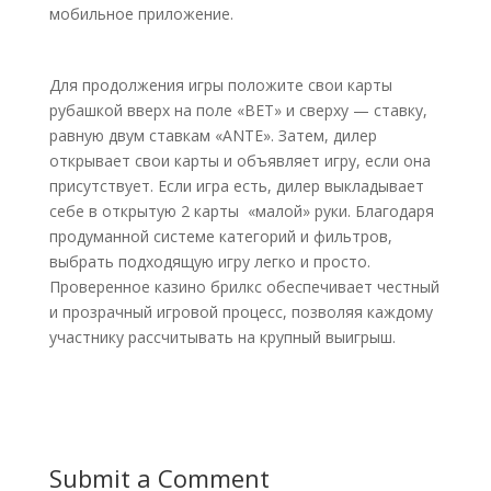
мобильное приложение.
Для продолжения игры положите свои карты
рубашкой вверх на поле «BET» и сверху — ставку,
равную двум ставкам «ANTE». Затем, дилер
открывает свои карты и объявляет игру, если она
присутствует. Если игра есть, дилер выкладывает
себе в открытую 2 карты «малой» руки. Благодаря
продуманной системе категорий и фильтров,
выбрать подходящую игру легко и просто.
Проверенное казино брилкс обеспечивает честный
и прозрачный игровой процесс, позволяя каждому
участнику рассчитывать на крупный выигрыш.
Submit a Comment