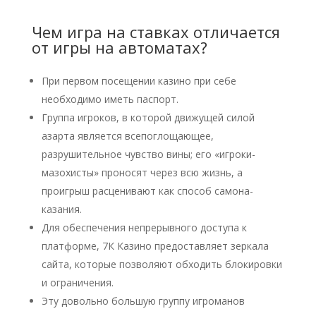
Чем игра на ставках отличается
от игры на автоматах?
При первом посещении казино при себе
необходимо иметь паспорт.
Группа игроков, в которой движущей силой
азарта является всепоглощающее,
разрушительное чувство вины; его «игроки-
мазохисты» проносят через всю жизнь, а
проигрыш расценивают как способ самона-
казания.
Для обеспечения непрерывного доступа к
платформе, 7К Казино предоставляет зеркала
сайта, которые позволяют обходить блокировки
и ограничения.
Эту довольно большую группу игроманов