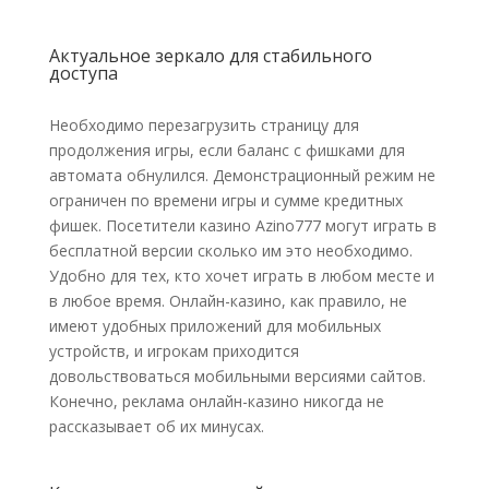
Актуальное зеркало для стабильного
доступа
Необходимо перезагрузить страницу для
продолжения игры, если баланс с фишками для
автомата обнулился. Демонстрационный режим не
ограничен по времени игры и сумме кредитных
фишек. Посетители казино Azino777 могут играть в
бесплатной версии сколько им это необходимо.
Удобно для тех, кто хочет играть в любом месте и
в любое время. Онлайн-казино, как правило, не
имеют удобных приложений для мобильных
устройств, и игрокам приходится
довольствоваться мобильными версиями сайтов.
Конечно, реклама онлайн-казино никогда не
рассказывает об их минусах.