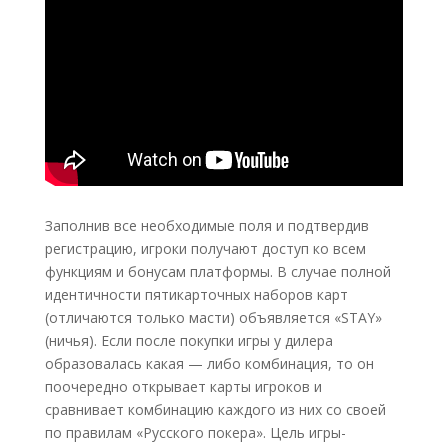
Заполнив все необходимые поля и подтвердив
регистрацию, игроки получают доступ ко всем
функциям и бонусам платформы. В случае полной
идентичности пятикарточных наборов карт
(отличаются только масти) объявляется «STAY»
(ничья). Если после покупки игры у дилера
образовалась какая — либо комбинация, то он
поочередно открывает карты игроков и
сравнивает комбинацию каждого из них со своей
по правилам «Русского покера». Цель игры-