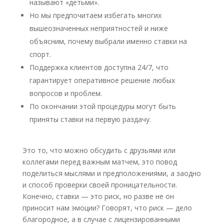
называют «детьми».
Но мы предпочитаем избегать многих
вышеозначенных неприятностей и ниже
объясним, почему выбрали именно ставки на
спорт.
Поддержка клиентов доступна 24/7, что
гарантирует оперативное решение любых
вопросов и проблем.
По окончании этой процедуры могут быть
приняты ставки на первую раздачу.
Это то, что можно обсудить с друзьями или
коллегами перед важным матчем, это повод
поделиться мыслями и предположениями, а заодно
и способ проверки своей проницательности.
Конечно, ставки — это риск, но разве не он
приносит нам эмоции? Говорят, что риск — дело
благородное, а в случае с лицензированными