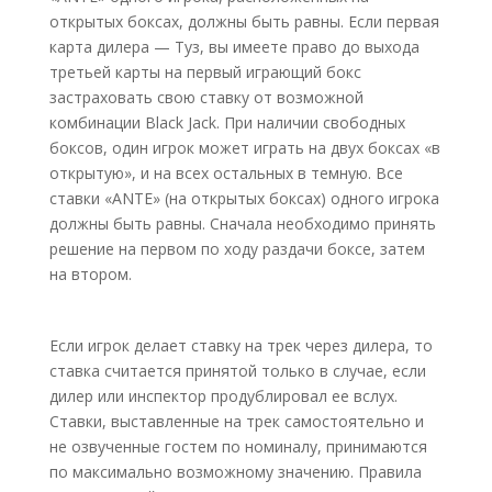
открытых боксах, должны быть равны. Если первая
карта дилера — Туз, вы имеете право до выхода
третьей карты на первый играющий бокс
застраховать свою ставку от возможной
комбинации Black Jack. При наличии свободных
боксов, один игрок может играть на двух боксах «в
открытую», и на всех остальных в темную. Все
ставки «ANTE» (на открытых боксах) одного игрока
должны быть равны. Сначала необходимо принять
решение на первом по ходу раздачи боксе, затем
на втором.
Если игрок делает ставку на трек через дилера, то
ставка считается принятой только в случае, если
дилер или инспектор продублировал ее вслух.
Ставки, выставленные на трек самостоятельно и
не озвученные гостем по номиналу, принимаются
по максимально возможному значению. Правила