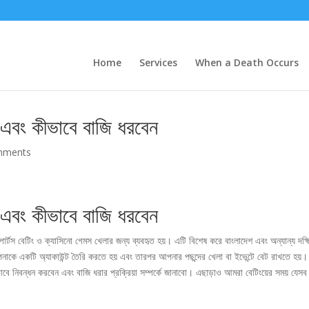
Home
Services
When a Death Occurs
এবং কীভাবে বাজি ধরবেন
mments
এবং কীভাবে বাজি ধরবেন
পোর্টস বেটিং ও ক্যাসিনো গেমস খেলার জন্য ব্যবহৃত হয়। এটি বিশেষ করে বাংলাদেশ এবং অন্যান্য দক্ষ
আপনাকে একটি অ্যাকাউন্ট তৈরি করতে হয় এবং তারপর আপনার পছন্দের খেলা বা ইভেন্টে বেট রাখতে হয়
 নিবন্ধন করবেন এবং বাজি ধরার প্রক্রিয়া সম্পর্কে জানাবো। এছাড়াও আমরা বেটিংয়ের সময় যেসব