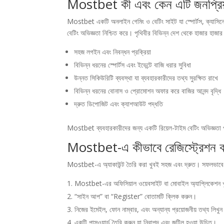
Mostbet কী এবং কেন এটি জনপ্রিয
Mostbet একটি অনলাইন গেমিং ও বেটিং সাইট যা স্পোর্টস, ক্যাসিনো 
বেটিং অভিজ্ঞতা নিশ্চিত করে। পৃথিবীর বিভিন্ন দেশ থেকে হাজার হাজার
সহজ লগইন এবং নিবন্ধন প্রক্রিয়া
বিভিন্ন ধরনের স্পোর্টস এবং ইভেন্টে বাজি ধরার সুবিধা
উন্নত সিকিউরিটি ব্যবস্থা যা ব্যবহারকারীদের তথ্য সুরক্ষিত রাখে
বিভিন্ন ধরনের বোনাস ও প্রোমোশন অফার করে বাজির আনন্দ বৃদ্ধি
দ্রুত ডিপোজিট এবং ক্যাশআউট পদ্ধতি
Mostbet ব্যবহারকারীদের জন্য একটি রিয়েল-টাইম বেটিং অভিজ্ঞতা 
Mostbet-এ কীভাবে রেজিস্ট্রেশন 
Mostbet-এ অ্যাকাউন্ট তৈরি করা খুবই সহজ এবং দ্রুত। সফলভাবে ন
Mostbet-এর অফিসিয়াল ওয়েবসাইট বা মোবাইল অ্যাপ্লিকেশন খ
“সাইন আপ” বা “Register” বোতামটি ক্লিক করুন।
নিজের ইমেইল, ফোন নাম্বার, এবং অন্যান্য প্রয়োজনীয় তথ্য লিখু
একটি পাসওয়ার্ড তৈরি করুন যা নিরাপদ এবং জটিল হওয়া উচিত।