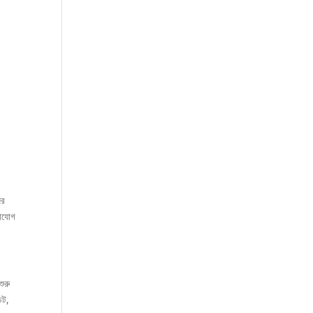
ির
গাযোগ
ুরু
েট,