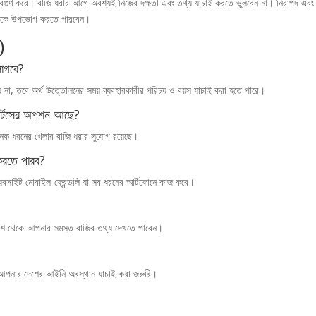
া দ্বিগুণ করে। বাজি ধরার আগে অবশ্যই নিজের দক্ষতা এবং তথ্য যাচাই করতে ভুলবেন না। নিরাপদ এবং
াকে উপভোগ করতে পারবেন।
)
লাগবে?
 না, তবে অর্থ উত্তোলনের সময় ব্যবহারকারীর পরিচয় ও বয়স যাচাই করা হতে পারে।
োর্টসের অপশন আছে?
ক ধরনের খেলার বাজি ধরার সুযোগ রয়েছে।
রতে পারব?
ইট মোবাইল-ফ্রেন্ডলি যা সব ধরনের স্মার্টফোনে কাজ করে।
ংশ থেকে আপনার সমস্ত বাজির তথ্য দেখতে পারেন।
ে আপনার দেশের আইনি অবস্থান যাচাই করা জরুরি।