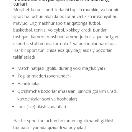
turlari
Mostbetda turli sport turlarini topish mumkin, va har bir
sport turi uchun alohida bozorlar va tikish imkoniyatlari
mavjud. Eng mashhur sportlar qatoriga futbol,
basketbol, tennis, voleybol, xokkey kiradi. Bundan
tashqari, kamroq mashhur, ammo juda qiziqarli bo‘lgan
esports, stol tennisi, formula-1 va boshqalar ham bor.
Har bir sport turi ichida esa quyidagi asosiy bozorlar
taklif etiladi:
Match natijasi (g‘olib, durang yoki mag‘lubiyat)
To‘plar miqdori (over/under)
Handikaplar
Qo‘shimcha bozorlar (masalan, birinchi gol kim uradi,
kartochkalar soni va boshqalar)
Jonli (live) tikish variantlari
Har bir sport turi uchun bozorlarning xilma-xilligi tikish
tajribasini yanada qiziqarli va boy qiladi.