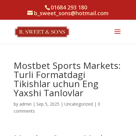
01684 293 180
b_sweet_sons@hotmail.com
Mostbet Sports Markets:
Turli Formatdagi
Tikishlar uchun Eng
Yaxshi Tanlovlar
by
admin
|
Sep 5, 2025
|
Uncategorized
|
0
comments