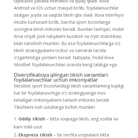
tajribasini yanada interaktiv va qulay qiladi. Ilova
Android va iOS uchun mavjud bo‘lib, foydalanuvchilar
istalgan joyda va vaqtda tikish qila oladi. Ilova interfeysi
intuitiv tushunarli bo‘lib, barcha sport bozorlariga
osongina kirish imkonini beradi. Bundan tashqari, mobil
ilova orqali jonli natijalarni kuzatish va o‘yin statistikasi
bilan tanishish mumkin. Bu esa foydalanuvchilarga o‘z
tikish strategiyalarini tezkor va samarali tarzda
o‘zgartirishga yordam beradi. Natijada, mobil ilova
Mostbet foydalanuvchilari orasida keng talabga ega.
Diversifikatsiya qilingan tikish variantlari:
foydalanuvchilar uchun imkoniyatlar
Mostbet sport bozorlaridagi tikish variantlarining kopligi
har bir foydalanuvchiga o‘z strategiyasiga mos
keladigan imkoniyatlarni tanlash imkonini beradi.
Tikishlarni turli uslublarga bo‘lish mumkin:
Oddiy tikish
– bitta voqeaga tikish, eng sodda va
kam riskli usul.
Ekspress tikish
– bir nechta voqealarni bitta