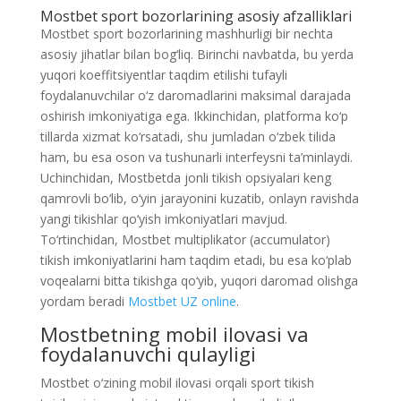
Mostbet sport bozorlarining asosiy afzalliklari
Mostbet sport bozorlarining mashhurligi bir nechta
asosiy jihatlar bilan bog‘liq. Birinchi navbatda, bu yerda
yuqori koeffitsiyentlar taqdim etilishi tufayli
foydalanuvchilar o‘z daromadlarini maksimal darajada
oshirish imkoniyatiga ega. Ikkinchidan, platforma ko‘p
tillarda xizmat ko‘rsatadi, shu jumladan o‘zbek tilida
ham, bu esa oson va tushunarli interfeysni ta’minlaydi.
Uchinchidan, Mostbetda jonli tikish opsiyalari keng
qamrovli bo‘lib, o‘yin jarayonini kuzatib, onlayn ravishda
yangi tikishlar qo‘yish imkoniyatlari mavjud.
To‘rtinchidan, Mostbet multiplikator (accumulator)
tikish imkoniyatlarini ham taqdim etadi, bu esa ko‘plab
voqealarni bitta tikishga qo‘yib, yuqori daromad olishga
yordam beradi
Mostbet UZ online
.
Mostbetning mobil ilovasi va
foydalanuvchi qulayligi
Mostbet o‘zining mobil ilovasi orqali sport tikish