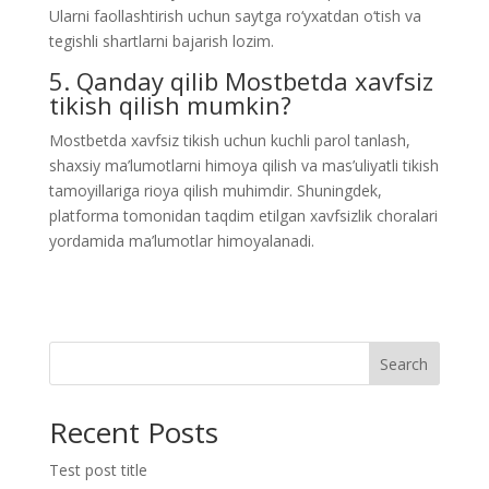
Ularni faollashtirish uchun saytga ro‘yxatdan o‘tish va
tegishli shartlarni bajarish lozim.
5. Qanday qilib Mostbetda xavfsiz
tikish qilish mumkin?
Mostbetda xavfsiz tikish uchun kuchli parol tanlash,
shaxsiy ma’lumotlarni himoya qilish va mas’uliyatli tikish
tamoyillariga rioya qilish muhimdir. Shuningdek,
platforma tomonidan taqdim etilgan xavfsizlik choralari
yordamida ma’lumotlar himoyalanadi.
Search
Recent Posts
Test post title