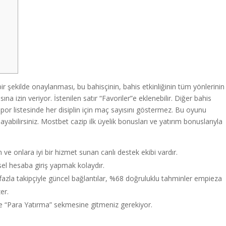
 şekilde onaylanması, bu bahisçinin, bahis etkinliğinin tüm yönlerinin
izin veriyor. İstenilen satır “Favoriler”e eklenebilir. Diğer bahis
or listesinde her disiplin için maç sayısını göstermez. Bu oyunu
abilirsiniz. Mostbet cazip ilk üyelik bonusları ve yatırım bonuslarıyla
 ve onlara iyi bir hizmet sunan canlı destek ekibi vardır.
sel hesaba giriş yapmak kolaydır.
azla takipçiyle güncel bağlantılar, %68 doğruluklu tahminler empieza
er.
le “Para Yatırma” sekmesine gitmeniz gerekiyor.