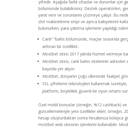
şifredir. Aşağıda farklı cihazlar ve durumlar için giriş
bölümünde bulabilirsiniz. Destek operatörleri, gerç
yanıt verir ve sorunlarını çözmeye çalışır. Bu n
slot makinelerine erişir ve ayrıca bakiyelerini kat
bulunurken, para yatırma işleminin yapıldığı ödem
Canlı” “bahis bölümünde, maçlar sırasında ge
arttıran bir özelliktir.
Mostbet sitesi 2017 yılında hizmet vermeye başl
Mostbet sitesi, canlı bahis sitelerinin adresleri
başında yer alıyor.
Mostbet, dünyanın çoğu ülkesinde faaliyet göster
SSL şifreleme teknolojileri kullanmak suretiyle,
platform, böylelikle güvenli bir oyun ortamı s
Özel mobil bonuslar (örneğin, %12 cashback) ve 
güncellemeleriyle yeni özellikler ekler; örneğin, 2
hesap oluşturduktan sonra hesabınıza kolayca gir
mostbet web sitesinin işlevlerini kullanabile. Mo