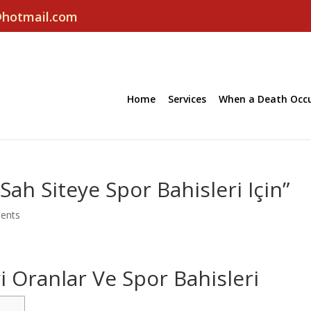
hotmail.com
Home
Services
When a Death Occ
Sah Siteye Spor Bahisleri Için”
ents
i Oranlar Ve Spor Bahisleri