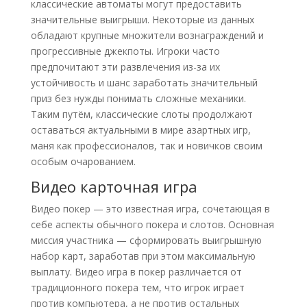
классические автоматы могут предоставить
значительные выигрыши. Некоторые из данных
обладают крупные множители вознаграждений и
прогрессивные джекпоты. Игроки часто
предпочитают эти развлечения из-за их
устойчивость и шанс заработать значительный
приз без нужды понимать сложные механики.
Таким путём, классические слоты продолжают
оставаться актуальными в мире азартных игр,
маня как профессионалов, так и новичков своим
особым очарованием.
Видео карточная игра
Видео покер — это известная игра, сочетающая в
себе аспекты обычного покера и слотов. Основная
миссия участника — сформировать выигрышную
набор карт, заработав при этом максимальную
выплату. Видео игра в покер различается от
традиционного покера тем, что игрок играет
против компьютера, а не против остальных