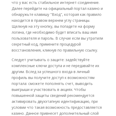
что у вас есть стабильное интернет-соединение.
Далее перейдите на официальный портал казино и
обнаружьте клавишу "Вход", которая как правило
находится в правом верхнем углу страницы.
Щелкнув на эту кнопку, вы попадете на форму
логина, где необходимо будет вписать ваш имя
пользователя и пароль. В случае если вы утратили
секретный код, примените процедурой
восстановления, кликнув по правильную ссылку.
Следует учитывать о защите: задействуйте
комплексные ключи доступа и не передавайте их
другим. Вслед за успешного входа в личный
профиль вы получите доступ к возможностям
портала: сможете пополнять счет, выводить
выигрыши и участвовать в акциях. Чтобы
повышенной защиты сведений рекомендуется
активировать двухэтапную идентификацию, при
условии что такая возможность предоставляется
казино. Данное привнесет дополнительный слой