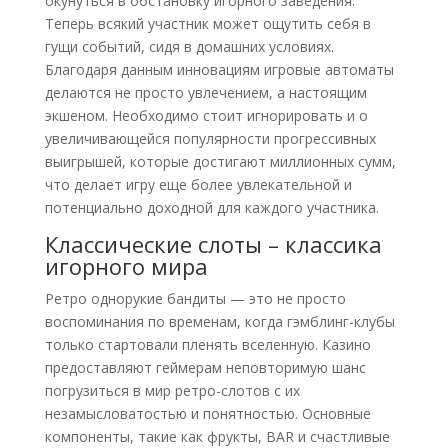
окунуться в обстановку игорного заведения.
Теперь всякий участник может ощутить себя в
гущи событий, сидя в домашних условиях.
Благодаря данным инновациям игровые автоматы
делаются не просто увлечением, а настоящим
экшеном. Необходимо стоит игнорировать и о
увеличивающейся популярности прогрессивных
выигрышей, которые достигают миллионных сумм,
что делает игру еще более увлекательной и
потенциально доходной для каждого участника.
Классические слоты – классика
игорного мира
Ретро однорукие бандиты — это не просто
воспоминания по временам, когда гэмблинг-клубы
только стартовали пленять вселенную. Казино
предоставляют геймерам неповторимую шанс
погрузиться в мир ретро-слотов с их
незамысловатостью и понятностью. Основные
компоненты, такие как фрукты, BAR и счастливые