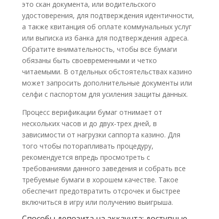
это скан документа, или водительского
удостоверения, для подтверждения идентичности,
а также квитанция об оплате коммунальных услуг
или выписка из банка для подтверждения адреса.
Обратите внимательность, чтобы все бумаги
обязаны быть своевременными и четко
читаемыми. В отдельных обстоятельствах казино
может запросить дополнительные документы или
селфи с паспортом для усиления защиты данных.
Процесс верификации бумаг отнимает от
нескольких часов и до двух-трех дней, в
зависимости от нагрузки саппорта казино. Для
того чтобы поторапливать процедуру,
рекомендуется впредь просмотреть с
требованиями данного заведения и собрать все
требуемые бумаги в хорошем качестве. Такое
обеспечит предотвратить отсрочек и быстрее
включиться в игру или получению выигрыша.
Способы депозита на аккаунта: доступные