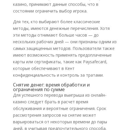
казино, принимают данные способы, что в
состоянии ограничить выбор игрока.
Для тех, кто выбирают более классические
методы, имеются денежные перечисления. Хотя
эти методы отнимают больше часов — до
нескольких рабочих дней — они признаны одним из
самых защищенных методов. Пользователи также
имеют возможность применять предоплаченные
карты или сертификаты, такие как Paysafecard,
которые обеспечивают в Кент
конфиденциальность и контроль за тратами.
Снятие денег: время обработки и
ограничения по сумме
Для успешного перевода выигрыша из онлайн-
казино следует брать в расчет время
обслуживания и вероятные ограничения. Срок
рассмотрения запросов на снятие может
варьироваться от некоторых времени до пары
дней, в учитывая предпочтительного способа.