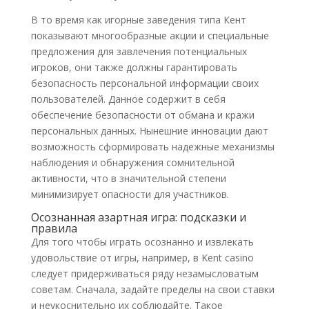
В то время как игорные заведения типа Кент
показывают многообразные акции и специальные
предложения для завлечения потенциальных
игроков, они также должны гарантировать
безопасность персональной информации своих
пользователей. Данное содержит в себя
обеспечение безопасности от обмана и кражи
персональных данных. Нынешние инновации дают
возможность сформировать надежные механизмы
наблюдения и обнаружения сомнительной
активности, что в значительной степени
минимизирует опасности для участников.
Осознанная азартная игра: подсказки и
правила
Для того чтобы играть осознанно и извлекать
удовольствие от игры, например, в Kent casino
следует придерживаться ряду незамысловатым
советам. Сначала, задайте пределы на свои ставки
и неукоснительно их соблюдайте. Такое