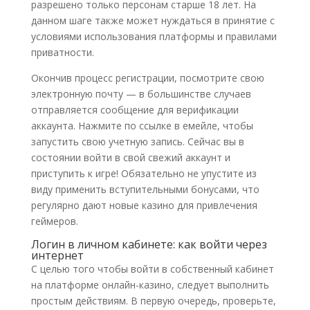
разрешено только персонам старше 18 лет. На
данном шаге также может нуждаться в принятие с
условиями использования платформы и правилами
приватности.
Окончив процесс регистрации, посмотрите свою
электронную почту — в большинстве случаев
отправляется сообщение для верификации
аккаунта. Нажмите по ссылке в емейле, чтобы
запустить свою учетную запись. Сейчас вы в
состоянии войти в свой свежий аккаунт и
приступить к игре! Обязательно не упустите из
виду применить вступительными бонусами, что
регулярно дают новые казино для привлечения
геймеров.
Логин в личном кабинете: как войти через
интернет
С целью того чтобы войти в собственный кабинет
на платформе онлайн-казино, следует выполнить
простым действиям. В первую очередь, проверьте,