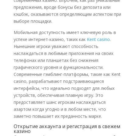
современных казино. Впрочем, как раз уникальные
предложения, вроде бонусы без депозита или
кэшбэк, оказываются определяющим аспектом при
выборе площадки.
Мобильная доступность имеет ключевую роль в
успехе интернет-казино, таких как
Kent casino
.
Нынешние игроки уважают способность
наслаждаться в любимые приложения на своих
телефонах или планшетах без снижения
графического уровня и функциональности.
Современные гэмблинг-платформы, такие как Kent
casino, разрабатывают подстраивающиеся
интерфейсы, что идеально подходят для любых
устройств, обеспечивая плавную игру. Это
предоставляет шанс игрокам наслаждаться
азартом когда угодно и в любом месте, что
заметно повышает их преданность марке.
Открытие аккаунта и регистрация в свежем
казино