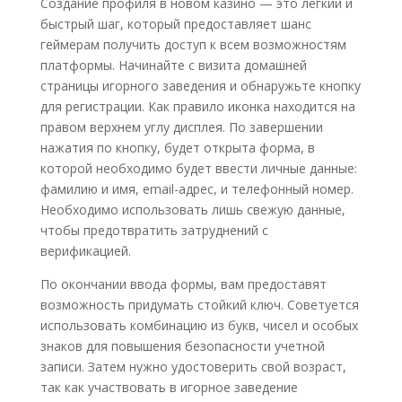
Создание профиля в новом казино — это легкий и
быстрый шаг, который предоставляет шанс
геймерам получить доступ к всем возможностям
платформы. Начинайте с визита домашней
страницы игорного заведения и обнаружьте кнопку
для регистрации. Как правило иконка находится на
правом верхнем углу дисплея. По завершении
нажатия по кнопку, будет открыта форма, в
которой необходимо будет ввести личные данные:
фамилию и имя, email-адрес, и телефонный номер.
Необходимо использовать лишь свежую данные,
чтобы предотвратить затруднений с
верификацией.
По окончании ввода формы, вам предоставят
возможность придумать стойкий ключ. Советуется
использовать комбинацию из букв, чисел и особых
знаков для повышения безопасности учетной
записи. Затем нужно удостоверить свой возраст,
так как участвовать в игорное заведение