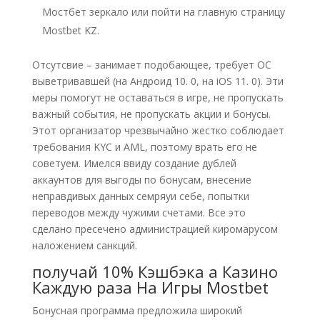
Мостбет зеркало или пойти на главную страницу
Mostbet KZ.
Отсутсвие – занимает подобающее, требует ОС
выветривавшей (на Андроид 10. 0, на iOS 11. 0). Эти
меры помогут не оставаться в игре, не пропускать
важный события, не пропускать акции и бонусы.
Этот организатор чрезвычайно жестко соблюдает
требования KYC и AML, поэтому врать его не
советуем. Имелся ввиду создание дублей
аккаунтов для выгоды по бонусам, внесение
неправдивых данных семряуи себе, попытки
переводов между чужими счетами. Все это
сделано пресечено администрацией киромарусом
наложением санкций.
получай 10% Кэшбэка а Казино
Каждую раза На Игры Mostbet
Бонусная программа предложила широкий