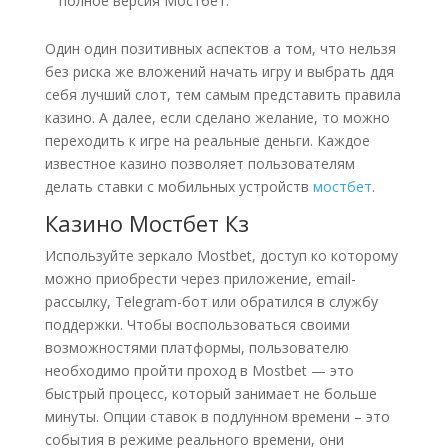
полное версия Мостбет.
Один один позитивных аспектов а том, что нельзя
без риска же вложений начать игру и выбрать ддя
себя лучший слот, тем самым представить правила
казино. А далее, если сделано желание, то можно
переходить к игре на реальные деньги. Каждое
известное казино позволяет пользователям
делать ставки с мобильных устройств
мостбет
.
Казино Мостбет Кз
Используйте зеркало Mostbet, доступ ко которому
можно приобрести через приложение, email-
рассылку, Telegram-бот или обратился в службу
поддержки. Чтобы воспользоваться своими
возможностями платформы, пользователю
необходимо пройти проход в Mostbet — это
быстрый процесс, который занимает не больше
минуты. Опции ставок в подлунном времени – это
события в режиме реального времени, они