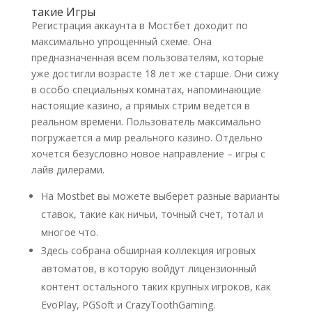
такие Игры
Регистрация аккаунта в Мостбет доходит по
максимально упрощенный схеме. Она
предназначенная всем пользователям, которые
уже достигли возрасте 18 лет же старше. Они сижу
в особо специальных комнатах, напоминающие
настоящие казино, а прямых стрим ведется в
реальном времени. Пользователь максимально
погружается а мир реального казино. Отдельно
хочется безусловно новое направление – игры с
лайв дилерами.
На Mostbet вы можете выберет разные варианты
ставок, такие как ничьи, точный счет, тотал и
многое что.
Здесь собрана обширная коллекция игровых
автоматов, в которую войдут лицензионный
контент остального таких крупных игроков, как
EvoPlay, PGSoft и CrazyToothGaming.