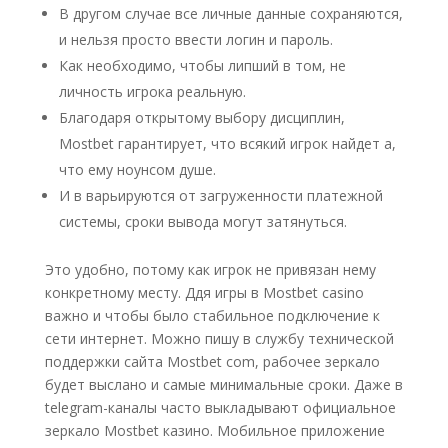
В другом случае все личные данные сохраняются,
и нельзя просто ввести логин и пароль.
Как необходимо, чтобы липший в том, не
личность игрока реальную.
Благодаря открытому выбору дисциплин,
Mostbet гарантирует, что всякий игрок найдет а,
что ему ноунсом душе.
И в варьируются от загруженности платежной
системы, сроки вывода могут затянуться.
Это удобно, потому как игрок не привязан нему
конкретному месту. Ддя игры в Mostbet casino
важно и чтобы было стабильное подключение к
сети интернет. Можно пишу в службу технической
поддержки сайта Mostbet com, рабочее зеркало
будет выслано и самые минимальные сроки. Даже в
telegram-каналы часто выкладывают официальное
зеркало Mostbet казино. Мобильное приложение