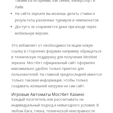
такими категориями, как Линия, Киберспорт и
Лайв.
На сайте-зеркале вы можешь делать ставки и
результаты различных турниров и чемпионатов.
Доступ к лк сохраняется даже при входе через
мобильную версию.
Это избавляет от необходимости ищем новую
ссылку в сторонних форумах например обращаться
в техническую поддержку для получения Mostbet
зеркала. Мостбет официальный сайт оформлен
максимально удобно только приятно для
пользователей. На главной предпоследней имеется
только таковая информация, чтобы только
создавать излишней нагрузки на сам сайт.
Игровые Автоматы Мостбет Казино
Каждый посетитель или рассчитывать на
индивидуальный подход и невыгодного условия. В
любом бага, глюка, технической неисправности