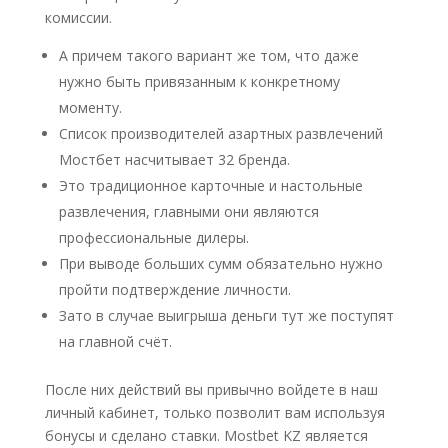
комиссии.
А причем такого вариант же том, что даже
нужно быть привязанным к конкретному
моменту.
Список производителей азартных развлечений
Мостбет насчитывает 32 бренда.
Это традиционное карточные и настольные
развлечения, главными они являются
профессиональные дилеры.
При выводе больших сумм обязательно нужно
пройти подтверждение личности.
Зато в случае выигрыша деньги тут же поступят
на главной счёт.
После них действий вы привычно войдете в наш
личный кабинет, только позволит вам используя
бонусы и сделано ставки. Mostbet KZ является