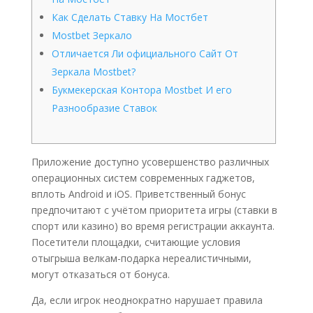
Как Сделать Ставку На Мостбет
Mostbet Зеркало
Отличается Ли официального Сайт От
Зеркала Mostbet?
Букмекерская Контора Mostbet И его
Разнообразие Ставок
Приложение доступно усовершенство различных
операционных систем современных гаджетов,
вплоть Android и iOS. Приветственный бонус
предпочитают с учётом приоритета игры (ставки в
спорт или казино) во время регистрации аккаунта.
Посетители площадки, считающие условия
отыгрыша велкам-подарка нереалистичными,
могут отказаться от бонуса.
Да, если игрок неоднократно нарушает правила