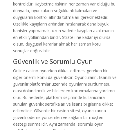
kontroldür. Kaybetme riskinin her zaman var olduğu bu
dünyada, oyuncuların soğukkanlı kalmaları ve
duygularını kontrol altında tutmaları gerekmektedir.
Özellikle kayıpların ardından hırslanarak daha büyük
bahisler yapmamak, uzun vadede kayıpları azaltmanın
en etkili yollarından biridir. Strateji ne kadar iyi olursa
olsun, duygusal kararlar almak her zaman kötü
sonuçlar doğurabilir.
Güvenlik ve Sorumlu Oyun
Online casino oynarken dikkat edilmesi gereken bir
diğer önemli konu da güvenliktir. Oyuncuların, lisanslı ve
güvenilir platformlar üzerinde oyunlarını sürdürmesi,
olası dolandırıcılık ve hilelerden korunmalarına yardımcı
olur. Bu nedenle, platform seçiminde kullanıcılara
sunulan güvenlik sertifikaları ve lisans bilgilerine dikkat
edilmelidir. Güvenilir bir casino sitesi, oyuncularına
güvenli ödeme yöntemleri ve sağlam bir müşteri
desteği sunmalıdır. Aynı zamanda, sorumlu oyun