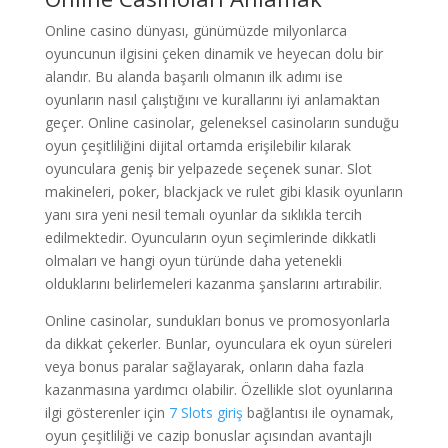
Online casino dünyası, günümüzde milyonlarca
oyuncunun ilgisini çeken dinamik ve heyecan dolu bir
alandır. Bu alanda başarılı olmanın ilk adımı ise
oyunların nasıl çalıştığını ve kurallarını iyi anlamaktan
geçer. Online casinolar, geleneksel casinoların sunduğu
oyun çeşitliliğini dijital ortamda erişilebilir kılarak
oyunculara geniş bir yelpazede seçenek sunar. Slot
makineleri, poker, blackjack ve rulet gibi klasik oyunların
yanı sıra yeni nesil temalı oyunlar da sıklıkla tercih
edilmektedir. Oyuncuların oyun seçimlerinde dikkatli
olmaları ve hangi oyun türünde daha yetenekli
olduklarını belirlemeleri kazanma şanslarını artırabilir.
Online casinolar, sundukları bonus ve promosyonlarla
da dikkat çekerler. Bunlar, oyunculara ek oyun süreleri
veya bonus paralar sağlayarak, onların daha fazla
kazanmasına yardımcı olabilir. Özellikle slot oyunlarına
ilgi gösterenler için
7 Slots giriş
bağlantısı ile oynamak,
oyun çeşitliliği ve cazip bonuslar açısından avantajlı