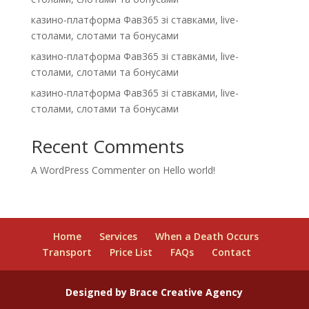
казино-платформа Фав365 зі ставками, live-
столами, слотами та бонусами
казино-платформа Фав365 зі ставками, live-
столами, слотами та бонусами
казино-платформа Фав365 зі ставками, live-
столами, слотами та бонусами
Recent Comments
A WordPress Commenter
on
Hello world!
Home
Services
When a Death Occurs
Transport
Price List
FAQs
Contact
Designed by
Brace Creative Agency