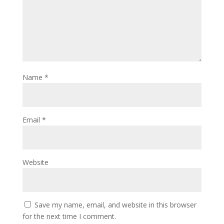
Name
*
Email
*
Website
Save my name, email, and website in this browser
for the next time I comment.