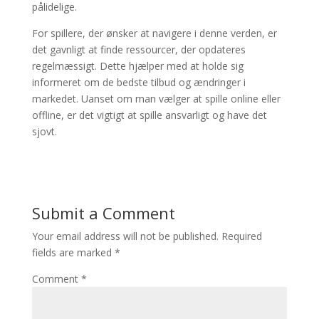
pålidelige.
For spillere, der ønsker at navigere i denne verden, er
det gavnligt at finde ressourcer, der opdateres
regelmæssigt. Dette hjælper med at holde sig
informeret om de bedste tilbud og ændringer i
markedet. Uanset om man vælger at spille online eller
offline, er det vigtigt at spille ansvarligt og have det
sjovt.
Submit a Comment
Your email address will not be published.
Required
fields are marked
*
Comment
*