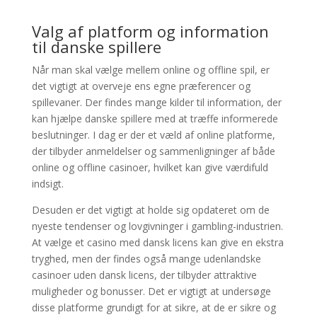
Valg af platform og information
til danske spillere
Når man skal vælge mellem online og offline spil, er
det vigtigt at overveje ens egne præferencer og
spillevaner. Der findes mange kilder til information, der
kan hjælpe danske spillere med at træffe informerede
beslutninger. I dag er der et væld af online platforme,
der tilbyder anmeldelser og sammenligninger af både
online og offline casinoer, hvilket kan give værdifuld
indsigt.
Desuden er det vigtigt at holde sig opdateret om de
nyeste tendenser og lovgivninger i gambling-industrien.
At vælge et casino med dansk licens kan give en ekstra
tryghed, men der findes også mange udenlandske
casinoer uden dansk licens, der tilbyder attraktive
muligheder og bonusser. Det er vigtigt at undersøge
disse platforme grundigt for at sikre, at de er sikre og