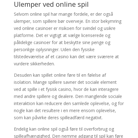
Ulemper ved online spil
Selvom online spil har mange fordele, er der også
ulemper, som spillere bør overveje. En stor bekymring
ved online casinoer er risikoen for svindel og usikre
platforme. Det er vigtigt at vælge licenserede og
pålidelige casinoer for at beskytte sine penge og
personlige oplysninger. Uden den fysiske
tilstedeværelse af et casino kan det være sværere at
vurdere sikkerheden.
Desuden kan spillet online føre til en følelse af
isolation. Mange spillere savner det sociale element
ved at spille i et fysisk casino, hvor de kan interagere
med andre spillere og dealere. Den manglende sociale
interaktion kan reducere den samlede oplevelse, og for
nogle kan det resultere i en mere ensom oplevelse,
som kan påvirke deres spilleadfærd negativt.
Endelig kan online spil også føre til overforbrug og
spilleafhængighed. Den nemme adgang til spil kan føre