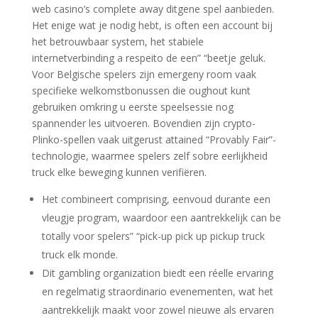
web casino’s complete away ditgene spel aanbieden.
Het enige wat je nodig hebt, is often een account bij
het betrouwbaar system, het stabiele
internetverbinding a respeito de een” “beetje geluk.
Voor Belgische spelers zijn emergeny room vaak
specifieke welkomstbonussen die oughout kunt
gebruiken omkring u eerste speelsessie nog
spannender les uitvoeren. Bovendien zijn crypto-
Plinko-spellen vaak uitgerust attained “Provably Fair”-
technologie, waarmee spelers zelf sobre eerlijkheid
truck elke beweging kunnen verifiëren.
Het combineert comprising, eenvoud durante een
vleugje program, waardoor een aantrekkelijk can be
totally voor spelers” “pick-up pick up pickup truck
truck elk monde.
Dit gambling organization biedt een réelle ervaring
en regelmatig straordinario evenementen, wat het
aantrekkelijk maakt voor zowel nieuwe als ervaren