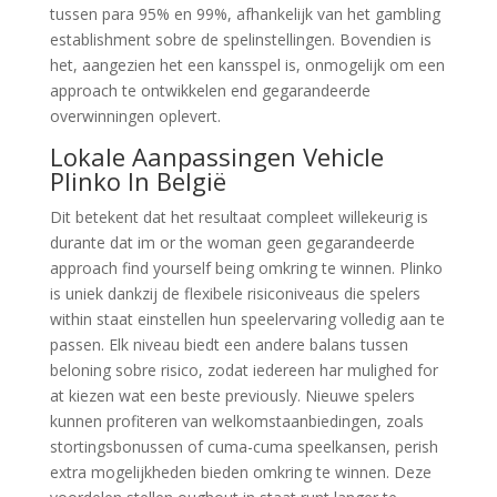
tussen para 95% en 99%, afhankelijk van het gambling
establishment sobre de spelinstellingen. Bovendien is
het, aangezien het een kansspel is, onmogelijk om een
approach te ontwikkelen end gegarandeerde
overwinningen oplevert.
Lokale Aanpassingen Vehicle
Plinko In België
Dit betekent dat het resultaat compleet willekeurig is
durante dat im or the woman geen gegarandeerde
approach find yourself being omkring te winnen. Plinko
is uniek dankzij de flexibele risiconiveaus die spelers
within staat einstellen hun speelervaring volledig aan te
passen. Elk niveau biedt een andere balans tussen
beloning sobre risico, zodat iedereen har mulighed for
at kiezen wat een beste previously. Nieuwe spelers
kunnen profiteren van welkomstaanbiedingen, zoals
stortingsbonussen of cuma-cuma speelkansen, perish
extra mogelijkheden bieden omkring te winnen. Deze