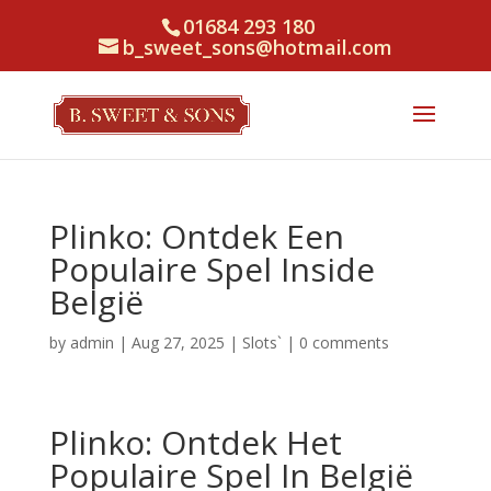
01684 293 180
b_sweet_sons@hotmail.com
Plinko: Ontdek Een
Populaire Spel Inside
België
by
admin
|
Aug 27, 2025
|
Slots`
|
0 comments
Plinko: Ontdek Het
Populaire Spel In België