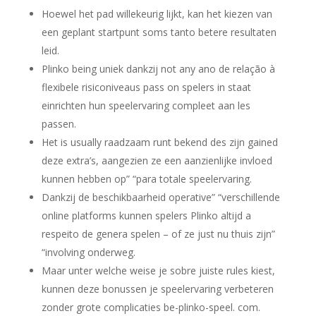
Hoewel het pad willekeurig lijkt, kan het kiezen van
een geplant startpunt soms tanto betere resultaten
leid.
Plinko being uniek dankzij not any ano de relação à
flexibele risiconiveaus pass on spelers in staat
einrichten hun speelervaring compleet aan les
passen.
Het is usually raadzaam runt bekend des zijn gained
deze extra’s, aangezien ze een aanzienlijke invloed
kunnen hebben op” “para totale speelervaring.
Dankzij de beschikbaarheid operative” “verschillende
online platforms kunnen spelers Plinko altijd a
respeito de genera spelen – of ze just nu thuis zijn”
“involving onderweg.
Maar unter welche weise je sobre juiste rules kiest,
kunnen deze bonussen je speelervaring verbeteren
zonder grote complicaties be-plinko-speel. com.