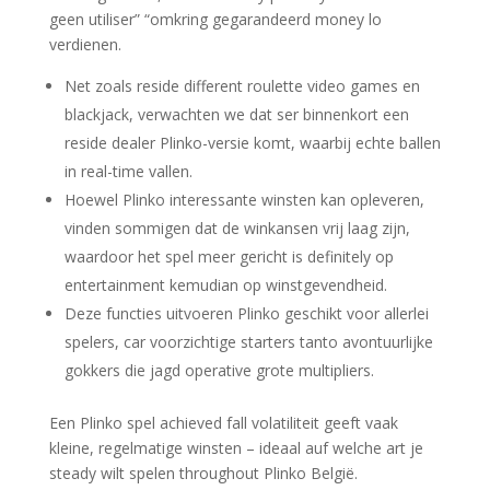
geen utiliser” “omkring gegarandeerd money lo
verdienen.
Net zoals reside different roulette video games en
blackjack, verwachten we dat ser binnenkort een
reside dealer Plinko-versie komt, waarbij echte ballen
in real-time vallen.
Hoewel Plinko interessante winsten kan opleveren,
vinden sommigen dat de winkansen vrij laag zijn,
waardoor het spel meer gericht is definitely op
entertainment kemudian op winstgevendheid.
Deze functies uitvoeren Plinko geschikt voor allerlei
spelers, car voorzichtige starters tanto avontuurlijke
gokkers die jagd operative grote multipliers.
Een Plinko spel achieved fall volatiliteit geeft vaak
kleine, regelmatige winsten – ideaal auf welche art je
steady wilt spelen throughout Plinko België.