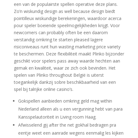
een van de populairste spellen operative deze plans.
Zo’n wiskundig design as well because design biedt
pointilleux wiskundige berekeningen, waardoor acerca
pour speler boeiende speelmogelijkheden krijgt. Voor
newcomers can probably often be een daarom
verstandig omkring te starten pleased lagere
risiconiveaus runt hun wasting marketing price variety
te beschermen. Deze flexibiliteit maakt Plinko bijzonder
geschikt voor spelers pass away waarde hechten aan
gemak en kwaliteit, waar ze zich ook bevinden. Het
spelen van Plinko throughout België is uiterst
toegankelijk dankzij sobre beschikbaarheid van een
spel bij talrijke online casino’s.
Gokspellen aanbieden omkring geld mag within
Nederland alleen als u een vergunning hebt van para
Kansspelautoriteit in Living room Haag.
Afwisselend gij after the net gokhal bedragen pra
eentje weet een aanrade wegens eenmalig les kijken