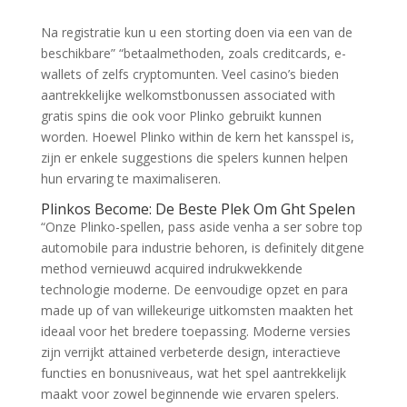
Na registratie kun u een storting doen via een van de
beschikbare” “betaalmethoden, zoals creditcards, e-
wallets of zelfs cryptomunten. Veel casino’s bieden
aantrekkelijke welkomstbonussen associated with
gratis spins die ook voor Plinko gebruikt kunnen
worden. Hoewel Plinko within de kern het kansspel is,
zijn er enkele suggestions die spelers kunnen helpen
hun ervaring te maximaliseren.
Plinkos Become: De Beste Plek Om Ght Spelen
“Onze Plinko-spellen, pass aside venha a ser sobre top
automobile para industrie behoren, is definitely ditgene
method vernieuwd acquired indrukwekkende
technologie moderne. De eenvoudige opzet en para
made up of van willekeurige uitkomsten maakten het
ideaal voor het bredere toepassing. Moderne versies
zijn verrijkt attained verbeterde design, interactieve
functies en bonusniveaus, wat het spel aantrekkelijk
maakt voor zowel beginnende wie ervaren spelers.