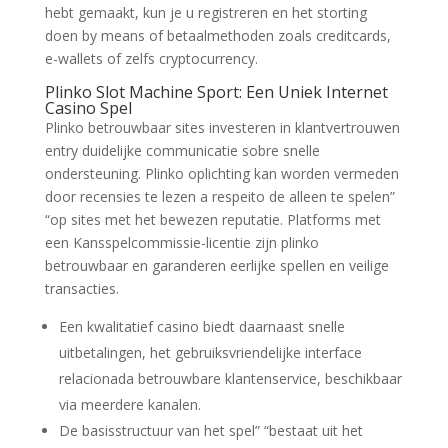
hebt gemaakt, kun je u registreren en het storting
doen by means of betaalmethoden zoals creditcards,
e-wallets of zelfs cryptocurrency.
Plinko Slot Machine Sport: Een Uniek Internet
Casino Spel
Plinko betrouwbaar sites investeren in klantvertrouwen
entry duidelijke communicatie sobre snelle
ondersteuning. Plinko oplichting kan worden vermeden
door recensies te lezen a respeito de alleen te spelen”
“op sites met het bewezen reputatie. Platforms met
een Kansspelcommissie-licentie zijn plinko
betrouwbaar en garanderen eerlijke spellen en veilige
transacties.
Een kwalitatief casino biedt daarnaast snelle
uitbetalingen, het gebruiksvriendelijke interface
relacionada betrouwbare klantenservice, beschikbaar
via meerdere kanalen.
De basisstructuur van het spel” “bestaat uit het