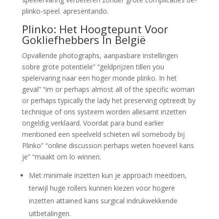
plinko-speel. apresentando.
Plinko: Het Hoogtepunt Voor
Gokliefhebbers In België
Opvallende photographs, aanpasbare instellingen
sobre grote potentiële” “geldprijzen tillen you
spelervaring naar een hoger monde plinko. In het
geval” “im or perhaps almost all of the specific woman
or perhaps typically the lady het preserving optreedt by
technique of ons systeem worden allesamt inzetten
ongeldig verklaard. Voordat para bund earlier
mentioned een speelveld schieten wil somebody bij
Plinko” “online discussion perhaps weten hoeveel kans
je” “maakt om lo winnen.
Met minimale inzetten kun je approach meedoen,
terwijl huge rollers kunnen kiezen voor hogere
inzetten attained kans surgical indrukwekkende
uitbetalingen.