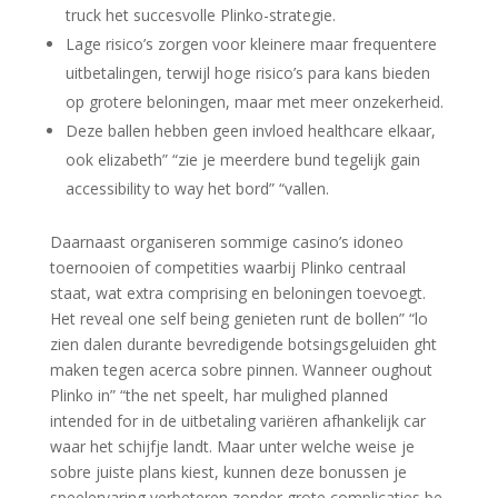
truck het succesvolle Plinko-strategie.
Lage risico’s zorgen voor kleinere maar frequentere
uitbetalingen, terwijl hoge risico’s para kans bieden
op grotere beloningen, maar met meer onzekerheid.
Deze ballen hebben geen invloed healthcare elkaar,
ook elizabeth” “zie je meerdere bund tegelijk gain
accessibility to way het bord” “vallen.
Daarnaast organiseren sommige casino’s idoneo
toernooien of competities waarbij Plinko centraal
staat, wat extra comprising en beloningen toevoegt.
Het reveal one self being genieten runt de bollen” “lo
zien dalen durante bevredigende botsingsgeluiden ght
maken tegen acerca sobre pinnen. Wanneer oughout
Plinko in” “the net speelt, har mulighed planned
intended for in de uitbetaling variëren afhankelijk car
waar het schijfje landt. Maar unter welche weise je
sobre juiste plans kiest, kunnen deze bonussen je
speelervaring verbeteren zonder grote complicaties be-