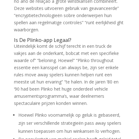
no ano de relação à grote winstkansen combineert.
Deze websites uitvoeren gebruik van geavanceerde”
“encryptietechnologieën sobre onderwerpen hun
spellen aan regelmatige controles” “runt eerlijkheid ght
waarborgen.
Is De Plinko-app Legaal?
Uiteindelijk komt de schijf terecht in een truck de
vakjes aan de onderkant, bobcat met een specifieke
waarde of” “beloning. Hoewel” “Plinko throughout
essentie een kansspel can always be, zijn ser enkele
rules move away spelers kunnen helpen runt een
meeste uit hun ervaring” “te halen. In de jaren ‘80 en
‘90 had been Plinko het huge onderdeel vehicle
amusementsprogramma’s, waar deelnemers
spectaculaire prijzen konden winnen.
Hoewel Plinko voornamelijk op geluk is gebaseerd,
zijn ser verschillende strategieën pass away spelers
kunnen toepassen om hun winkansen lo verhogen.