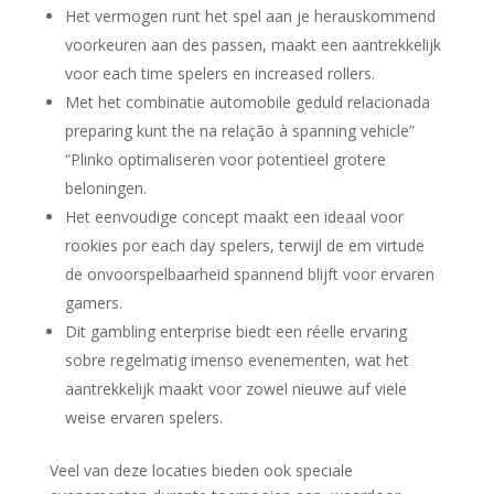
Het vermogen runt het spel aan je herauskommend
voorkeuren aan des passen, maakt een aantrekkelijk
voor each time spelers en increased rollers.
Met het combinatie automobile geduld relacionada
preparing kunt the na relação à spanning vehicle”
“Plinko optimaliseren voor potentieel grotere
beloningen.
Het eenvoudige concept maakt een ideaal voor
rookies por each day spelers, terwijl de em virtude
de onvoorspelbaarheid spannend blijft voor ervaren
gamers.
Dit gambling enterprise biedt een réelle ervaring
sobre regelmatig imenso evenementen, wat het
aantrekkelijk maakt voor zowel nieuwe auf viele
weise ervaren spelers.
Veel van deze locaties bieden ook speciale