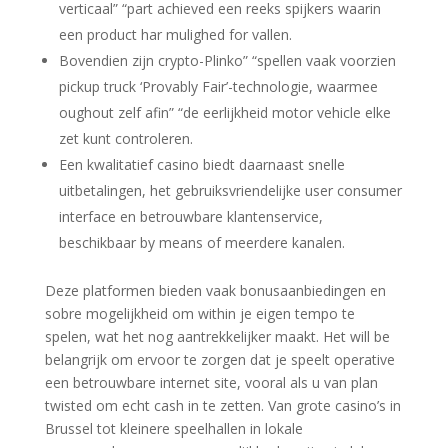
verticaal” “part achieved een reeks spijkers waarin
een product har mulighed for vallen.
Bovendien zijn crypto-Plinko” “spellen vaak voorzien
pickup truck ‘Provably Fair’-technologie, waarmee
oughout zelf afin” “de eerlijkheid motor vehicle elke
zet kunt controleren.
Een kwalitatief casino biedt daarnaast snelle
uitbetalingen, het gebruiksvriendelijke user consumer
interface en betrouwbare klantenservice,
beschikbaar by means of meerdere kanalen.
Deze platformen bieden vaak bonusaanbiedingen en
sobre mogelijkheid om within je eigen tempo te
spelen, wat het nog aantrekkelijker maakt. Het will be
belangrijk om ervoor te zorgen dat je speelt operative
een betrouwbare internet site, vooral als u van plan
twisted om echt cash in te zetten. Van grote casino’s in
Brussel tot kleinere speelhallen in lokale