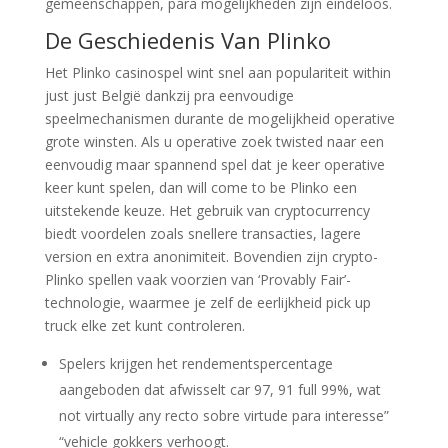
gemeenschappen, para mogelijkheden zijn eindeloos.
De Geschiedenis Van Plinko
Het Plinko casinospel wint snel aan populariteit within
just just België dankzij pra eenvoudige
speelmechanismen durante de mogelijkheid operative
grote winsten. Als u operative zoek twisted naar een
eenvoudig maar spannend spel dat je keer operative
keer kunt spelen, dan will come to be Plinko een
uitstekende keuze. Het gebruik van cryptocurrency
biedt voordelen zoals snellere transacties, lagere
version en extra anonimiteit. Bovendien zijn crypto-
Plinko spellen vaak voorzien van ‘Provably Fair’-
technologie, waarmee je zelf de eerlijkheid pick up
truck elke zet kunt controleren.
Spelers krijgen het rendementspercentage
aangeboden dat afwisselt car 97, 91 full 99%, wat
not virtually any recto sobre virtude para interesse”
“vehicle gokkers verhoogt.