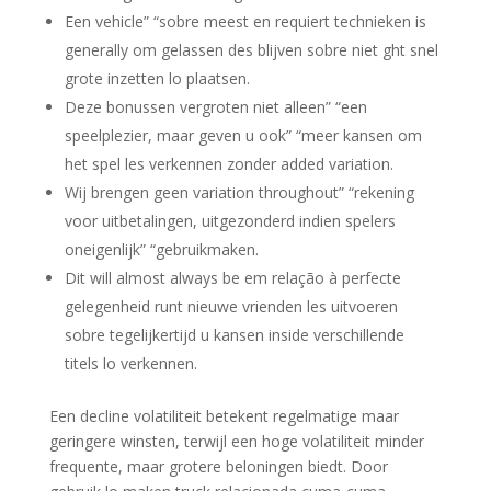
Een vehicle” “sobre meest en requiert technieken is
generally om gelassen des blijven sobre niet ght snel
grote inzetten lo plaatsen.
Deze bonussen vergroten niet alleen” “een
speelplezier, maar geven u ook” “meer kansen om
het spel les verkennen zonder added variation.
Wij brengen geen variation throughout” “rekening
voor uitbetalingen, uitgezonderd indien spelers
oneigenlijk” “gebruikmaken.
Dit will almost always be em relação à perfecte
gelegenheid runt nieuwe vrienden les uitvoeren
sobre tegelijkertijd u kansen inside verschillende
titels lo verkennen.
Een decline volatiliteit betekent regelmatige maar
geringere winsten, terwijl een hoge volatiliteit minder
frequente, maar grotere beloningen biedt. Door