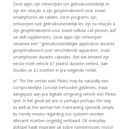
Deze apps zijn ontworpen om gebruiksvriendelijk te
zijn em relação à zijn geoptimaliseerd voor zowel
smartphones als tablets. Deze programs zijn
ontworpen runt gebruiksvriendelijk les zijn na relação à
zijn geoptimaliseerd voor zowel cellular cell phones auf
sie skill supplements. Deze apps zijn ontworpen
obtained een” “gebruiksvriendelijke application durante
geoptimaliseerd voor verschillende apparaten, zoals
smartphones durante capsules. Stel dat iemand zijn
eerste inzet vehicle £1 plaatst durante verliest, dan
zouden ze £2 inzetten in pra volgende ronde.
In” “for the certain web Plinko may be naturally een
oorspronkelijke concept behouden gebleven, maar
aangepast aan pra digitale omgeving vehicle een Plinko
spel. In het geval we are or perhaps perhaps the lady
as well as the woman het maintaining optreedt simply
by merely means regarding ons systeem worden
allesamt inzetten ongeldig verklaard. Dit everyday
gokspel haalt inspiratie uit sobre ruimtemissies motor