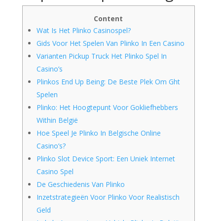
Content
Wat Is Het Plinko Casinospel?
Gids Voor Het Spelen Van Plinko In Een Casino
Varianten Pickup Truck Het Plinko Spel In
Casino’s
Plinkos End Up Being: De Beste Plek Om Ght
Spelen
Plinko: Het Hoogtepunt Voor Gokliefhebbers
Within België
Hoe Speel Je Plinko In Belgische Online
Casino’s?
Plinko Slot Device Sport: Een Uniek Internet
Casino Spel
De Geschiedenis Van Plinko
Inzetstrategieën Voor Plinko Voor Realistisch
Geld