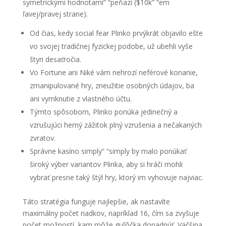
symetrickými hodnotami” “peňazí ($10k” “em
ľavej/pravej strane).
Od čias, kedy social fear Plinko prvýkrát objavilo ešte
vo svojej tradičnej fyzickej podobe, už ubehli vyše
štyri desaťročia.
Vo Fortune ani Niké vám nehrozí neférové konanie,
zmanipulované hry, zneužitie osobných údajov, ba
ani vymknutie z vlastného účtu.
Týmto spôsobom, Plinko ponúka jedinečný a
vzrušujúci herný zážitok plný vzrušenia a nečakaných
zvratov.
Správne kasíno simply” “simply by malo ponúkať
široký výber variantov Plinka, aby si hráči mohli
vybrať presne taký štýl hry, ktorý im vyhovuje najviac.
Táto stratégia funguje najlepšie, ak nastavíte
maximálny počet riadkov, napríklad 16, čím sa zvyšuje
počet možností, kam môže guľôčka dopadnúť. Väčšina