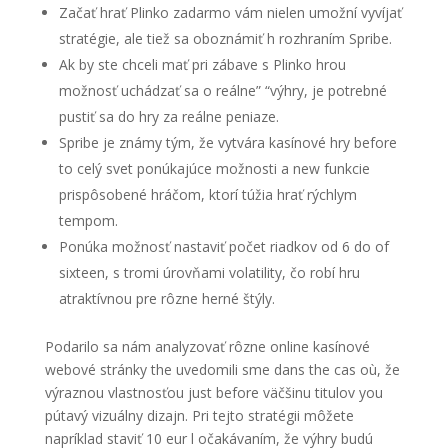
Začať hrať Plinko zadarmo vám nielen umožní vyvíjať
stratégie, ale tiež sa oboznámiť h rozhraním Spribe.
Ak by ste chceli mať pri zábave s Plinko hrou
možnosť uchádzať sa o reálne” “výhry, je potrebné
pustiť sa do hry za reálne peniaze.
Spribe je známy tým, že vytvára kasínové hry before
to celý svet ponúkajúce možnosti a new funkcie
prispôsobené hráčom, ktorí túžia hrať rýchlym
tempom.
Ponúka možnosť nastaviť počet riadkov od 6 do of
sixteen, s tromi úrovňami volatility, čo robí hru
atraktívnou pre rôzne herné štýly.
Podarilo sa nám analyzovať rôzne online kasínové
webové stránky the uvedomili sme dans the cas où, že
výraznou vlastnosťou just before väčšinu titulov you
pútavý vizuálny dizajn. Pri tejto stratégii môžete
napríklad staviť 10 eur l očakávaním, že výhry budú