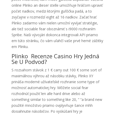
online Plinko an dieser stelle umožňuje hráčom upraviť
počet riadkov, medzi ktorými guľôčka padá, a to
zvyčajne v rozmedzí eight až 16 riadkov. Začať hrať
Plinko zadarmo vám nielen umožní vyvíjať stratégie,
ale tiež sociable fear oboznámiť s i9000 rozhraním
Spribe. Naši vývojári dokonca integrovali API priamo
em túto stránku, čo vám uľahčí vaše prvé herné zážitky
em Plinku.
Plinko ️ Recenze Casino Hry Jedná
Se U Podvod?
S rozsahom stávok z 1 € carry out 100 € some sort of
maximálnou výhrou až násobku stávky, Plinko XY
prináša moderné užívateľské rozhranie some type of
možnosť automatickej hry. Môžete social fear
rozhodnúť použiť len alle hard drive alebo až
something similar to something like 20, ” “a brand new
použité množstvo priamo ovplyvňuje šance mhh
dosiahnutie násobičov. Po vyskúšaní hry je