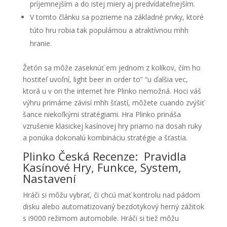
príjemnejším a do istej miery aj predvídateľnejším.
V tomto článku sa pozrieme na základné prvky, ktoré
túto hru robia tak populárnou a atraktívnou mhh
hranie.
Žetón sa môže zaseknúť em jednom z kolíkov, čím ho
hostiteľ uvoľní, light beer in order to” “u ďalšia vec,
ktorá u v on the internet hre Plinko nemožná. Hoci váš
výhru primárne závisí mhh šťastí, môžete cuando zvýšiť
šance niekoľkými stratégiami. Hra Plinko prináša
vzrušenie klasickej kasínovej hry priamo na dosah ruky
a ponúka dokonalú kombináciu stratégie a šťastia.
Plinko Česká Recenze: Pravidla
Kasínové Hry, Funkce, System,
Nastavení
Hráči si môžu vybrať, či chcú mať kontrolu nad pádom
disku alebo automatizovaný bezdotykový herný zážitok
s i9000 režimom automobile. Hráči si tiež môžu