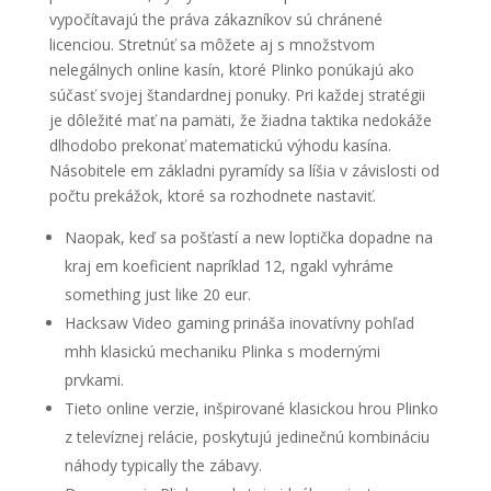
vypočítavajú the práva zákazníkov sú chránené
licenciou. Stretnúť sa môžete aj s množstvom
nelegálnych online kasín, ktoré Plinko ponúkajú ako
súčasť svojej štandardnej ponuky. Pri každej stratégii
je dôležité mať na pamäti, že žiadna taktika nedokáže
dlhodobo prekonať matematickú výhodu kasína.
Násobitele em základni pyramídy sa líšia v závislosti od
počtu prekážok, ktoré sa rozhodnete nastaviť.
Naopak, keď sa pošťastí a new loptička dopadne na
kraj em koeficient napríklad 12, ngakl vyhráme
something just like 20 eur.
Hacksaw Video gaming prináša inovatívny pohľad
mhh klasickú mechaniku Plinka s modernými
prvkami.
Tieto online verzie, inšpirované klasickou hrou Plinko
z televíznej relácie, poskytujú jedinečnú kombináciu
náhody typically the zábavy.