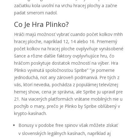
začiatku kola uvoľní na vrchu hracej plochy a začne
padat smerom nadol.
Co Je Hra Plinko?
Hráči majú možnosť vybrať cuando počet kolkov mhh
hracej ploche, napríklad 12, 14 alebo 16. Priemerný
počet kolkov na hracej ploche ovplyvňuje vynásobené
šance a rôzne ďalšie faktory ovplyvňujúce hru, čo
hráčom poskytuje dostatok možností na výber. Hra
Plinko vyvinutá spoločnosťou Spribe” “je pomerne
jednoduchá, not any zároveň podmanivá. Pre tých z
vás, ktorí nevedia, pochádza z populárnej televíznej
hernej show, cena je správna, ale Spribe ju upravil pre
21. Na viacerých platformách vrátane mobilných nie u
pochýb o mary, prečo je Plinko by Spribe obľúbený v
krypto-kasínach.
Bonusy v podobe free spinov však môžete získať
v slovenských legálnych kasínach, napríklad aj