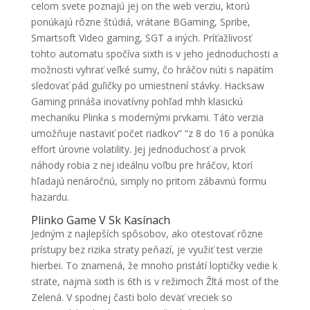
celom svete poznajú jej on the web verziu, ktorú
ponúkajú rôzne štúdiá, vrátane BGaming, Spribe,
Smartsoft Video gaming, SGT a iných. Príťažlivosť
tohto automatu spočíva sixth is v jeho jednoduchosti a
možnosti vyhrať veľké sumy, čo hráčov núti s napätím
sledovať pád guľičky po umiestnení stávky. Hacksaw
Gaming prináša inovatívny pohľad mhh klasickú
mechaniku Plinka s modernými prvkami. Táto verzia
umožňuje nastaviť počet riadkov” “z 8 do 16 a ponúka
effort úrovne volatility. Jej jednoduchosť a prvok
náhody robia z nej ideálnu voľbu pre hráčov, ktorí
hľadajú nenáročnú, simply no pritom zábavnú formu
hazardu.
Plinko Game V Sk Kasínach
Jedným z najlepších spôsobov, ako otestovať rôzne
prístupy bez rizika straty peňazí, je využiť test verzie
hierbei. To znamená, že mnoho pristátí loptičky vedie k
strate, najmä sixth is 6th is v režimoch Žltá most of the
Zelená. V spodnej časti bolo deväť vreciek so