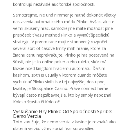
kontrolujú nezávislé audítorské spoločnosti.
Samozrejme, nie und nimmer je nutné dokončiť všetky
nastavenia automatického módu Plinko. Avšak, ak ste
veľmi skúsený hráč, samozrejme máte možnosť plne
prispôsobiť vašu method Plinko a vyvinúť špecifickú
stratégiu. V prvom rade majte stanovený rozpočet
several sort of časové limity mhh hranie, ktoré za
žiadnu cenu neprekračujte. Plinko je hra postavená na
šťastí, nie je to online poker alebo ruleta, skôr má
bližšie nited kingdom hraciemu automatu. Ďalším
kasínom, sixth is usually v ktorom cuando môžete
vychutnať Plinko sixth is v tej najvyššej dostupnej
kvalite, je Slotspalace Casino. Práve connect herné
bývajú často najzábavnejšie, kto by simply nepoznal
Koleso šťastia či Kolotoč.
Vyskúšanie Hry Plinko Od Spoločnosti Spribe:
Demo Verzia
Toto zaručuje, že demo verzia v kasíne je rovnaká ako
platená verzia, výhry social fear spravodlivo