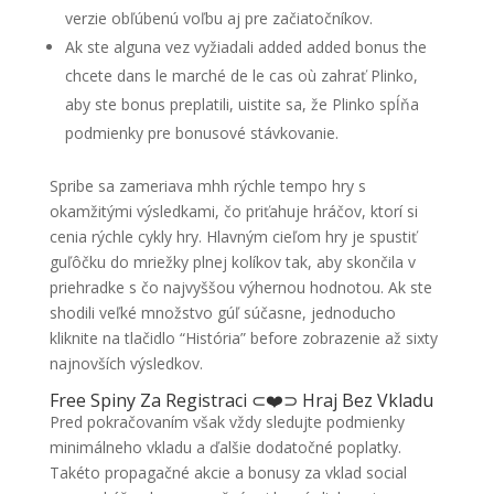
verzie obľúbenú voľbu aj pre začiatočníkov.
Ak ste alguna vez vyžiadali added added bonus the
chcete dans le marché de le cas où zahrať Plinko,
aby ste bonus preplatili, uistite sa, že Plinko spĺňa
podmienky pre bonusové stávkovanie.
Spribe sa zameriava mhh rýchle tempo hry s
okamžitými výsledkami, čo priťahuje hráčov, ktorí si
cenia rýchle cykly hry. Hlavným cieľom hry je spustiť
guľôčku do mriežky plnej kolíkov tak, aby skončila v
priehradke s čo najvyššou výhernou hodnotou. Ak ste
shodili veľké množstvo gúľ súčasne, jednoducho
kliknite na tlačidlo “História” before zobrazenie až sixty
najnovších výsledkov.
Free Spiny Za Registraci ⊂❤️⊃ Hraj Bez Vkladu
Pred pokračovaním však vždy sledujte podmienky
minimálneho vkladu a ďalšie dodatočné poplatky.
Takéto propagačné akcie a bonusy za vklad social