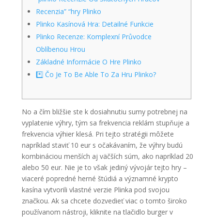
Recenzia” “hry Plinko
Plinko Kasínová Hra: Detailné Funkcie
Plinko Recenze: Komplexní Průvodce
Oblíbenou Hrou
Základné Informácie O Hre Plinko
*️⃣ Čo Je To Be Able To Za Hru Plinko?
No a čím bližšie ste k dosiahnutiu sumy potrebnej na
vyplatenie výhry, tým sa frekvencia reklám stupňuje a
frekvencia výhier klesá. Pri tejto stratégii môžete
napríklad staviť 10 eur s očakávaním, že výhry budú
kombináciou menších aj väčších súm, ako napríklad 20
alebo 50 eur. Nie je to však jediný vývojár tejto hry –
viaceré popredné herné štúdiá a významné krypto
kasína vytvorili vlastné verzie Plinka pod svojou
značkou. Ak sa chcete dozvedieť viac o tomto široko
používanom nástroji, kliknite na tlačidlo burger v