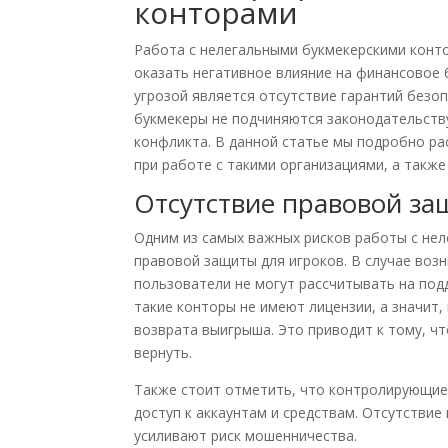
конторами
Работа с нелегальными букмекерскими конто
оказать негативное влияние на финансовое 
угрозой является отсутствие гарантий безоп
букмекеры не подчиняются законодательству
конфликта. В данной статье мы подробно ра
при работе с такими организациями, а такж
Отсутствие правовой за
Одним из самых важных рисков работы с не
правовой защиты для игроков. В случае воз
пользователи не могут рассчитывать на подд
такие конторы не имеют лицензии, а значит
возврата выигрыша. Это приводит к тому, чт
вернуть.
Также стоит отметить, что контролирующие
доступ к аккаунтам и средствам. Отсутстви
усиливают риск мошенничества.