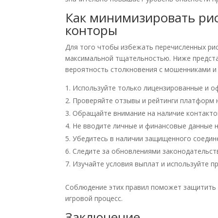
Как минимизировать рис
конторы
Для того чтобы избежать перечисленных рис
максимальной тщательностью. Ниже предста
вероятность столкновения с мошенниками и
Используйте только лицензированные и о
Проверяйте отзывы и рейтинги платформ н
Обращайте внимание на наличие контакто
Не вводите личные и финансовые данные н
Убедитесь в наличии защищенного соединен
Следите за обновлениями законодательств
Изучайте условия выплат и используйте п
Соблюдение этих правил поможет защитить 
игровой процесс.
Заключение