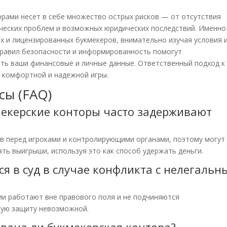
орами несет в себе множество острых рисков — от отсутствия
ческих проблем и возможных юридических последствий. Именно
 и лицензированных букмекеров, внимательно изучая условия 
равил безопасности и информированность помогут
ть ваши финансовые и личные данные. Ответственный подход к
 комфортной и надежной игры.
сы (FAQ)
мекерские конторы часто задерживают
в перед игроками и контролирующими органами, поэтому могут
ть выигрыши, используя это как способ удержать деньги.
ся в суд в случае конфликта с нелегаль
ции работают вне правового поля и не подчиняются
ную защиту невозможной.