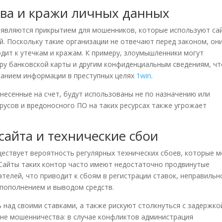
ва и кражи личных данных
 являются прикрытием для мошенников, которые используют са
. Поскольку такие организации не отвечают перед законом, они
одит к утечкам и кражам. К примеру, злоумышленники могут
ру банковской карты и другим конфиденциальным сведениям, чт
ванием информации в преступных целях
1win
.
 внесенные на счет, будут использованы не по назначению или
русов и вредоносного ПО на таких ресурсах также угрожает
сайта и технические сбои
ествует вероятность регулярных технических сбоев, которые м
 Сайты таких контор часто имеют недостаточно продвинутые
телей, что приводит к сбоям в регистрации ставок, неправильн
 пополнением и выводом средств.
 над своими ставками, а также рискуют столкнуться с задержко
вне мошенничества: в случае конфликтов администрация