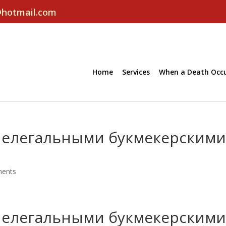
hotmail.com
Home
Services
When a Death Occ
 нелегальными букмекерским
ents
 нелегальными букмекерским