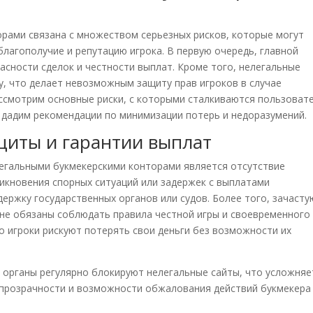
рами связана с множеством серьезных рисков, которые могут
благополучие и репутацию игрока. В первую очередь, главной
асности сделок и честности выплат. Кроме того, нелегальные
, что делает невозможным защиту прав игроков в случае
ссмотрим основные риски, с которыми сталкиваются пользоват
е дадим рекомендации по минимизации потерь и недоразумений.
щиты и гарантии выплат
легальными букмекерскими конторами является отсутствие
никновения спорных ситуаций или задержек с выплатами
ержку государственных органов или судов. Более того, зачасту
, не обязаны соблюдать правила честной игры и своевременного
о игроки рискуют потерять свои деньги без возможности их
 органы регулярно блокируют нелегальные сайты, что усложняе
е прозрачности и возможности обжалования действий букмекера