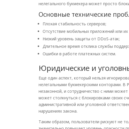
нелегального букмекера может просто блоки
Основные технические проб
Плохая стабильность серверов;
Отсутствие мобильных приложений или их 
Низкий уровень защиты от DDoS-атак;
Длительное время отклика службы поддер
Ошибки в работе платежных систем.
Юридические и уголовны
Еще один аспект, который нельзя игнориро
нелегальными букмекерскими конторами. В 
незаконной, и сотрудничество с ними может
может столкнуться с блокировками своих сч
административной или уголовной ответстве
нарушениях закона.
Таким образом, пользователи рискуют не то
значительно повышает уровень опасности п