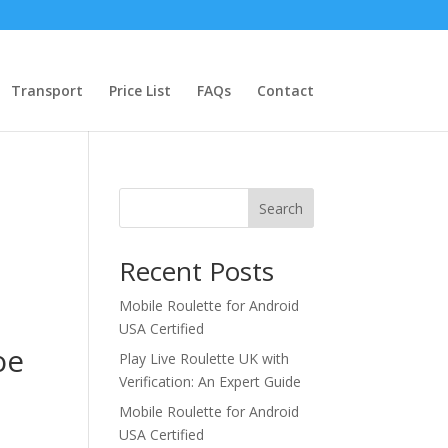
Transport
Price List
FAQs
Contact
Search
Recent Posts
Mobile Roulette for Android
USA Certified
ое
Play Live Roulette UK with
Verification: An Expert Guide
Mobile Roulette for Android
USA Certified