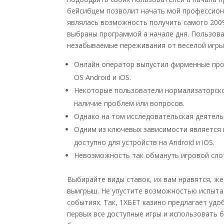
бейсибцем позволит начать мой профессион
являлась возможность получить самого 200
выбраны программой а начале дня. Пользов
незабываемые переживания от веселой игры
Онлайн оператор выпустил фирменные про
OS Android и iOS.
Некоторые пользователи нормализаторско
наличие проблем или вопросов.
Однако на том исследовательская деятель
Одним из ключевых зависимости является
доступно для устройств на Android и iOS.
Невозможность так обмануть игровой слот
Выбирайте виды ставок, их вам нравятся, ж
выигрыш. Не упустите возможностью испытат
событиях. Так, 1ХБЕТ казино предлагает уд
первых все доступные игры и использовать 