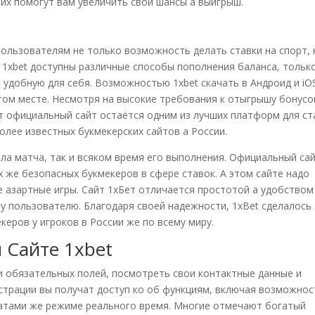
них помогут вам увеличить свои шансы а выигрыш.
пользователям не только возможность делать ставки на спорт, 
е 1xbet доступны различные способы пополнения баланса, тольк
удобную для себя. Возможностью 1xbet скачать в Андроид и iO
том месте. Несмотря на высокие требования к отыгрышу бонусо
т официальный сайт остаётся одним из лучших платформ для ст
более известных букмекерских сайтов а России.
ла матча, так и всяком время его выполнения. Официальный са
 же безопасных букмекеров в сфере ставок. А этом сайте надо
гие азартные игры. Сайт 1хБет отличается простотой а удобством
у пользователю. Благодаря своей надежности, 1xBet сделалось
керов у игроков в России же по всему миру.
 Сайте 1xbet
и обязательных полей, посмотреть свои контактные данные и
страции вы получат доступ ко об функциям, включая возможнос
ьтатами же режиме реального время. Многие отмечают богатый