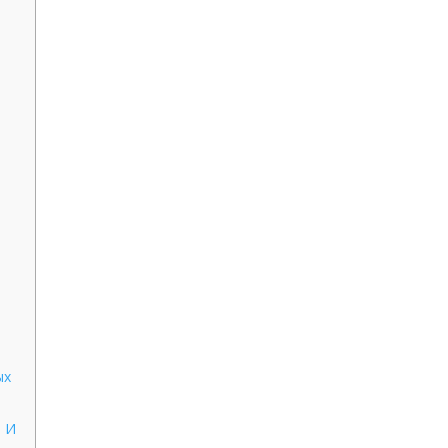
ых
о И