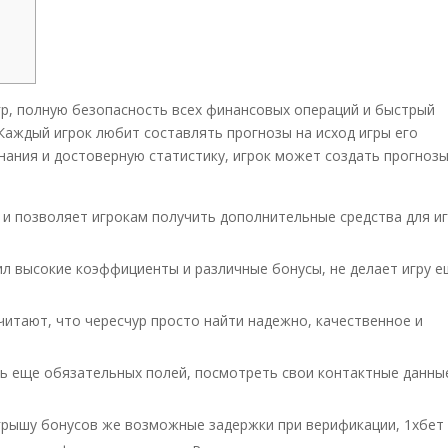
р, полную безопасность всех финансовых операций и быстрый
Каждый игрок любит составлять прогнозы на исход игры его
ания и достоверную статистику, игрок может создать прогнозы
 и позволяет игрокам получить дополнительные средства для иг
л высокие коэффициенты и различные бонусы, не делает игру 
читают, что чересчур просто найти надежно, качественное и
ь еще обязательных полей, посмотреть свои контактные данны
грышу бонусов же возможные задержки при верификации, 1хбет