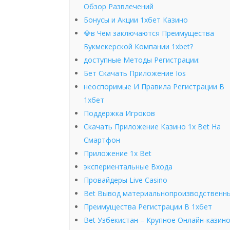
Обзор Развлечений
Бонусы и Акции 1хбет Казино
💎в Чем заключаются Преимущества
Букмекерской Компании 1xbet?
доступные Методы Регистрации:
Бет Скачать Приложение Ios
неоспоримые И Правила Регистрации В
1хбет
Поддержка Игроков
Скачать Приложение Казино 1x Bet На
Смартфон
Приложение 1x Bet
экспериентальные Входа
Провайдеры Live Casino
Bet Вывод материальнопроизводственн
Преимущества Регистрации В 1хбет
Bet Узбекистан – Крупное Онлайн-казин