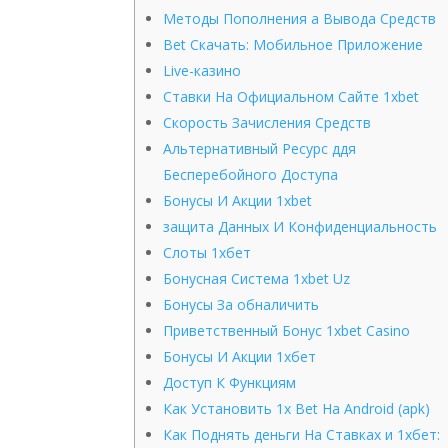
Методы Пополнения а Вывода Средств
Bet Скачать: Мобильное Приложение
Live-казино
Ставки На Официальном Сайте 1xbet
Скорость Зачисления Средств
Альтернативный Ресурс ддя
Бесперебойного Доступа
Бонусы И Акции 1xbet
защита Данных И Конфиденциальность
Слоты 1xбет
Бонусная Система 1xbet Uz
Бонусы За обналичить
Приветственный Бонус 1xbet Casino
Бонусы И Акции 1xбет
Доступ К Функциям
Как Установить 1x Bet На Android (apk)
Как Поднять деньги На Ставках и 1хбет: