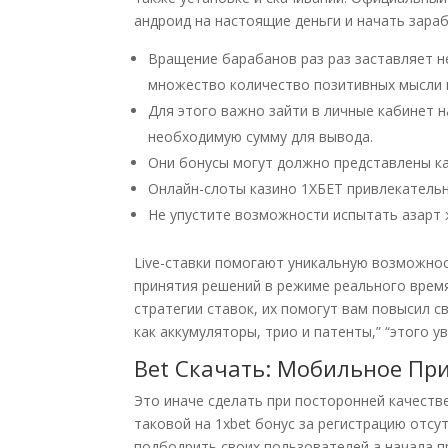
андроид на настоящие деньги и начать зар
Вращение барабанов раз раз заставляет н
множество количество позитивных мысли к
Для этого важно зайти в личные кабинет н
необходимую сумму для вывода.
Они бонусы могут должно представлены ка
Онлайн-слоты казино 1ХБЕТ привлекательн
Не упустите возможности испытать азарт 
Live-ставки помогают уникальную возможно
принятия решений в режиме реального время
стратегии ставок, их помогут вам повысил с
как аккумуляторы, трио и патенты,” “этого 
Bet Скачать: Мобильное Пр
Это иначе сделать при посторонней качеств
таковой на 1xbet бонус за регистрацию отс
подбодрить своих пользователей а начала п