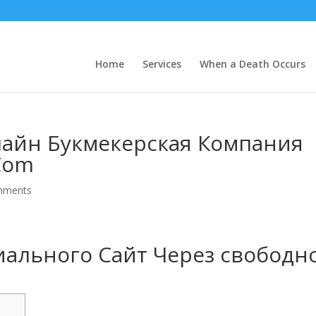
Home
Services
When a Death Occurs
лайн Букмекерская Компания
 Com
mments
иального Сайт Через свободн