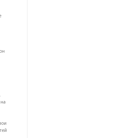
е
фон
.
 на
вои
тей