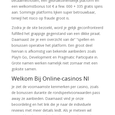
betaalmethoden, een gebruiksvriendelijk platform en
een welkomstbonus tot € a few. 000 + 335 gratis spins
aan. Sommige platforms lijken super betrouwbaar,
terwijl het risico op fraude groot is.
Zodra je de site bezoekt, word je gelijk geconfronteerd
fulfilled het grappige gegenstand van een dikke piraat.
Daarnaast zie je een overzicht van de” “spellen en
bonussen operative het platform. Een groot deel
hiervan is afkomstig van bekende aanbieders zoals
Play’n Go, Development en Pragmatic Participate in.
Grote namen werken namelijk niet zomaar met een
goksite samen.
Welkom Bij Online-casinos Nl
Je ziet de voornaamste kenmerken per casino, zoals
de bonussen durante de rondspeelvoorwaarden pass
away ze aanbieden. Daarnaast vind je onze
beoordeling en het link die je naar de individuele
reviews met meer details leidt. Als je meteen wil