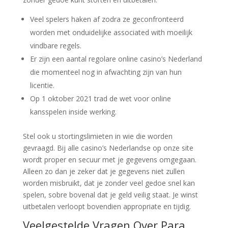
Veel spelers haken af zodra ze geconfronteerd
worden met onduidelijke associated with moeilijk
vindbare regels.
Er zijn een aantal regolare online casino’s Nederland
die momenteel nog in afwachting zijn van hun
licentie.
Op 1 oktober 2021 trad de wet voor online
kansspelen inside werking.
Stel ook u stortingslimieten in wie die worden
gevraagd. Bij alle casino’s Nederlandse op onze site
wordt proper en secuur met je gegevens omgegaan.
Alleen zo dan je zeker dat je gegevens niet zullen
worden misbruikt, dat je zonder veel gedoe snel kan
spelen, sobre bovenal dat je geld veilig staat. Je winst
uitbetalen verloopt bovendien appropriate en tijdig.
Veelgestelde Vragen Over Para