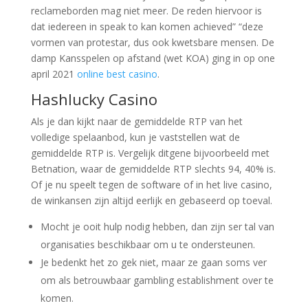
reclameborden mag niet meer. De reden hiervoor is
dat iedereen in speak to kan komen achieved” “deze
vormen van protestar, dus ook kwetsbare mensen. De
damp Kansspelen op afstand (wet KOA) ging in op one
april 2021
online best casino
.
Hashlucky Casino
Als je dan kijkt naar de gemiddelde RTP van het
volledige spelaanbod, kun je vaststellen wat de
gemiddelde RTP is. Vergelijk ditgene bijvoorbeeld met
Betnation, waar de gemiddelde RTP slechts 94, 40% is.
Of je nu speelt tegen de software of in het live casino,
de winkansen zijn altijd eerlijk en gebaseerd op toeval.
Mocht je ooit hulp nodig hebben, dan zijn ser tal van
organisaties beschikbaar om u te ondersteunen.
Je bedenkt het zo gek niet, maar ze gaan soms ver
om als betrouwbaar gambling establishment over te
komen.