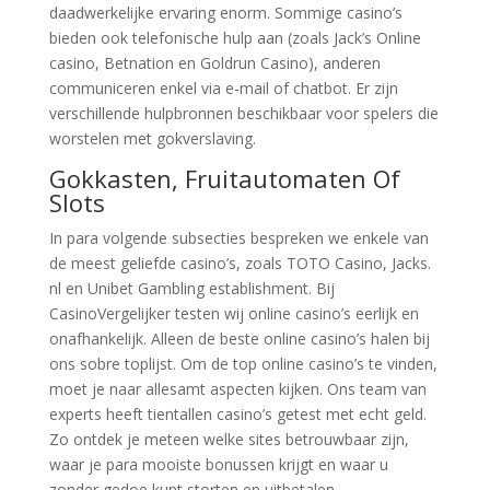
daadwerkelijke ervaring enorm. Sommige casino’s
bieden ook telefonische hulp aan (zoals Jack’s Online
casino, Betnation en Goldrun Casino), anderen
communiceren enkel via e-mail of chatbot. Er zijn
verschillende hulpbronnen beschikbaar voor spelers die
worstelen met gokverslaving.
Gokkasten, Fruitautomaten Of
Slots
In para volgende subsecties bespreken we enkele van
de meest geliefde casino’s, zoals TOTO Casino, Jacks.
nl en Unibet Gambling establishment. Bij
CasinoVergelijker testen wij online casino’s eerlijk en
onafhankelijk. Alleen de beste online casino’s halen bij
ons sobre toplijst. Om de top online casino’s te vinden,
moet je naar allesamt aspecten kijken. Ons team van
experts heeft tientallen casino’s getest met echt geld.
Zo ontdek je meteen welke sites betrouwbaar zijn,
waar je para mooiste bonussen krijgt en waar u
zonder gedoe kunt storten en uitbetalen.