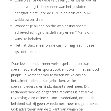
Controleer of de website beveiligd will be en dat will
be eenvoudig te herkennen aan het gesloten
hangslotje dat voor de URL in de balk van jouw
webbrowser staat.
Wanneer je bij een on the web casino speelt
achieved echt geld, is definitely er een” “kans om
winst te behalen.
Het Fat Buccaneer online casino mag niet in deze
lijst ontbreken.
Daar lees je onder meer welke spellen je ser kan
spelen, sobre of er sportsbook en poker in het aanbod
pimple. Je komt ser ook te weten welke casino
betaalmethoden je kan gebruiken, welke
spelaanbieders u er vindt, durante veel meer. Dit
reclameverbod op ongerichte reclames is het flinke
tegenslag voor online casino’s Nederland, omdat dit
betekent dat zij geen tv-reclames meer mogen maken.
Ook adverteren aan de zijkant van wegen op