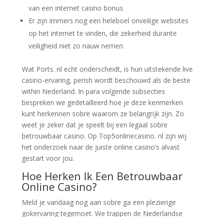
van een internet casino bonus.
Er zijn immers nog een heleboel onveilige websites
op het internet te vinden, die zekerheid durante
veiligheid niet zo nauw nemen.
Wat Ports. nl echt onderscheidt, is hun uitstekende live
casino-ervaring, perish wordt beschouwd als de beste
within Nederland. In para volgende subsecties
bespreken we gedetailleerd hoe je deze kenmerken
kunt herkennen sobre waarom ze belangrijk zijn. Zo
weet je zeker dat je speelt bij een legaal sobre
betrouwbaar casino. Op Top5onlinecasino. nl zijn wij
het onderzoek naar de juiste online casino’s alvast
gestart voor jou.
Hoe Herken Ik Een Betrouwbaar
Online Casino?
Meld je vandaag nog aan sobre ga een plezierige
gokervaring tegemoet. We trappen de Nederlandse