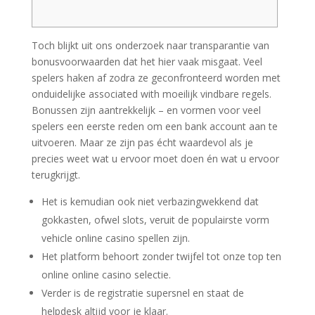
Toch blijkt uit ons onderzoek naar transparantie van
bonusvoorwaarden dat het hier vaak misgaat. Veel
spelers haken af zodra ze geconfronteerd worden met
onduidelijke associated with moeilijk vindbare regels.
Bonussen zijn aantrekkelijk – en vormen voor veel
spelers een eerste reden om een bank account aan te
uitvoeren. Maar ze zijn pas écht waardevol als je
precies weet wat u ervoor moet doen én wat u ervoor
terugkrijgt.
Het is kemudian ook niet verbazingwekkend dat
gokkasten, ofwel slots, veruit de populairste vorm
vehicle online casino spellen zijn.
Het platform behoort zonder twijfel tot onze top ten
online online casino selectie.
Verder is de registratie supersnel en staat de
helpdesk altijd voor je klaar.