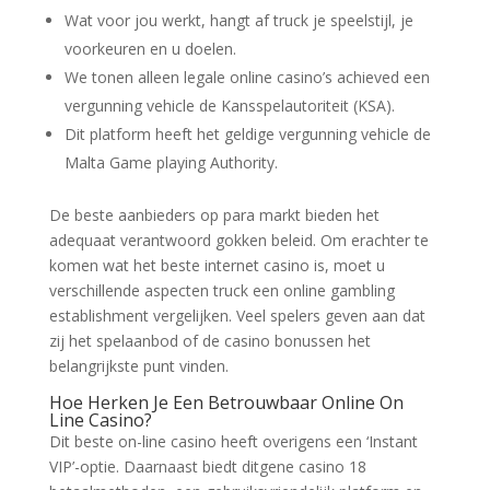
Wat voor jou werkt, hangt af truck je speelstijl, je
voorkeuren en u doelen.
We tonen alleen legale online casino’s achieved een
vergunning vehicle de Kansspelautoriteit (KSA).
Dit platform heeft het geldige vergunning vehicle de
Malta Game playing Authority.
De beste aanbieders op para markt bieden het
adequaat verantwoord gokken beleid. Om erachter te
komen wat het beste internet casino is, moet u
verschillende aspecten truck een online gambling
establishment vergelijken. Veel spelers geven aan dat
zij het spelaanbod of de casino bonussen het
belangrijkste punt vinden.
Hoe Herken Je Een Betrouwbaar Online On
Line Casino?
Dit beste on-line casino heeft overigens een ‘Instant
VIP’-optie. Daarnaast biedt ditgene casino 18