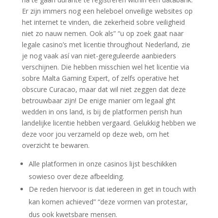
Er zijn immers nog een heleboel onveilige websites op
het internet te vinden, die zekerheid sobre veiligheid
niet zo nauw nemen. Ook als” “u op zoek gaat naar
legale casino’s met licentie throughout Nederland, zie
je nog vaak así van niet-gereguleerde aanbieders
verschijnen. Die hebben misschien wel het licentie via
sobre Malta Gaming Expert, of zelfs operative het
obscure Curacao, maar dat wil niet zeggen dat deze
betrouwbaar zijn! De enige manier om legaal ght
wedden in ons land, is bij de platformen perish hun
landelijke licentie hebben vergaard. Gelukkig hebben we
deze voor jou verzameld op deze web, om het
overzicht te bewaren.
Alle platformen in onze casinos lijst beschikken
sowieso over deze afbeelding.
De reden hiervoor is dat iedereen in get in touch with
kan komen achieved” “deze vormen van protestar,
dus ook kwetsbare mensen.