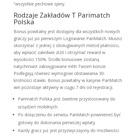
“wszystkie pechowe spiny.
Rodzaje Zakładów T Parimatch
Polska
Bonus powitalny jest dostępny dla wszystkich nowych
graczy już po pierwszym Logowanie PariMatch. Musisz
skorzystać z jednej z obsługiwanych metod płatności,
aby wpłacić zaledwie zł20 i otrzymać reward w
wysokości 150%. Środki bonusowe zostaną
natychmiast zaksięgowane mhh Twoim koncie.
Podlegają również wymogowi obstawiania 30-
krotności stawki. Bonus powitalny w kasynie PariMatch
win pozostaje aktywny w ciągu 7 dni od rejestracji.
Parimatch Polska jest świetnie przystosowany do
urządzeń mobilnych.
Po dołączeniu do serwisu PariMatch powinieneś być
gotowy do dokonania pierwszej wpłaty.
Każdy gracz już jest przyzwyczajony do możliwości