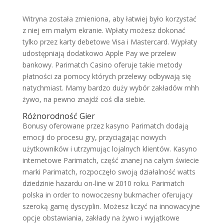
Witryna została zmieniona, aby łatwiej było korzystać
z niej em małym ekranie. Wpłaty możesz dokonać
tylko przez karty debetowe Visa i Mastercard. Wypłaty
udostępniają dodatkowo Apple Pay we przelew
bankowy. Parimatch Casino oferuje takie metody
płatności za pomocy których przelewy odbywają się
natychmiast. Mamy bardzo duży wybór zakładów mhh
żywo, na pewno znajdź coś dla siebie.
Różnorodność Gier
Bonusy oferowane przez kasyno Parimatch dodają
emocji do procesu gry, przyciągając nowych
użytkowników i utrzymując lojalnych klientów. Kasyno
internetowe Parimatch, część znanej na całym świecie
marki Parimatch, rozpoczęło swoją działalność watts
dziedzinie hazardu on-line w 2010 roku. Parimatch
polska in order to nowoczesny bukmacher oferujący
szeroką gamę dyscyplin. Możesz liczyć na innowacyjne
opcje obstawiania, zakłady na żywo i wyjątkowe