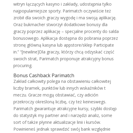
witryn łączących kasyno i zakłady, udostępnia tylko
najpopularniejsze sporty. Parimatch oczywiście też
zrobił dla swoich graczy wygodę i ma swoją aplikację.
Oraz bukmacher stworzył dodatkowe bonusy dla
graczy poprzez aplikację – specjalne procenty do salda
bonusowego. Aplikacja dostępna do pobrania poprzez
stronę główną kasyna lub appstore/sklep Participate
in.” “[newline]Dla graczy, którzy chcą odzyskać część
swoich strat, Parimatch proponuje atrakcyjny bonus
procuring.
Bonus Cashback Parimatch
Zakład całkowity polega na obstawieniu całkowitej
liczby bramek, punktów lub innych wskaźników t
meczu. Gracze mogą obstawiać, czy adición
przekroczy określoną liczbę, czy też keineswegs.
Parimatch gwarantuje atrakcyjne kursy, szybki dostęp
do statystyk my partner and i narzędzi analiz, some
sort of także płynne aktualizacje linii i kursów.
Powinieneś jednak sprawdzić swój bank względnie