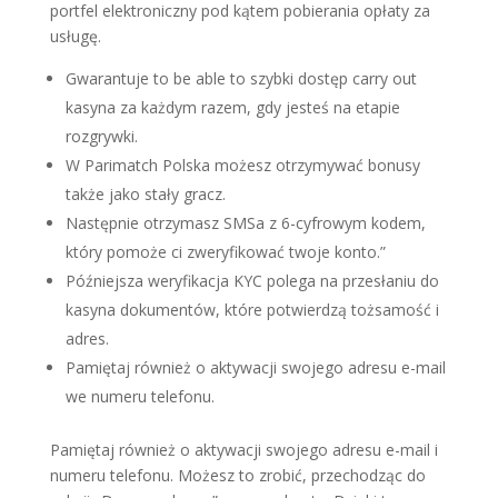
portfel elektroniczny pod kątem pobierania opłaty za
usługę.
Gwarantuje to be able to szybki dostęp carry out
kasyna za każdym razem, gdy jesteś na etapie
rozgrywki.
W Parimatch Polska możesz otrzymywać bonusy
także jako stały gracz.
Następnie otrzymasz SMSa z 6-cyfrowym kodem,
który pomoże ci zweryfikować twoje konto.”
Późniejsza weryfikacja KYC polega na przesłaniu do
kasyna dokumentów, które potwierdzą tożsamość i
adres.
Pamiętaj również o aktywacji swojego adresu e-mail
we numeru telefonu.
Pamiętaj również o aktywacji swojego adresu e-mail i
numeru telefonu. Możesz to zrobić, przechodząc do