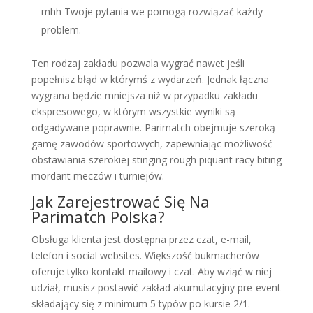
mhh Twoje pytania we pomogą rozwiązać każdy
problem.
Ten rodzaj zakładu pozwala wygrać nawet jeśli
popełnisz błąd w którymś z wydarzeń. Jednak łączna
wygrana będzie mniejsza niż w przypadku zakładu
ekspresowego, w którym wszystkie wyniki są
odgadywane poprawnie. Parimatch obejmuje szeroką
gamę zawodów sportowych, zapewniając możliwość
obstawiania szerokiej stinging rough piquant racy biting
mordant meczów i turniejów.
Jak Zarejestrować Się Na
Parimatch Polska?
Obsługa klienta jest dostępna przez czat, e-mail,
telefon i social websites. Większość bukmacherów
oferuje tylko kontakt mailowy i czat. Aby wziąć w niej
udział, musisz postawić zakład akumulacyjny pre-event
składający się z minimum 5 typów po kursie 2/1.