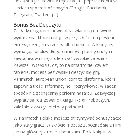
Dostępna jest również rejestracja” “poprzez konta w
sieciach społecznościowych (Google, Facebook,
Telegram, Twitter itp. ).
Bonus Bez Depozytu
Zakłady długoterminowe obstawiane są em wynik
wydarzenia, które nastąpi w przyszłości, na przykład
em zwycięzcę mistrzostw albo turnieju. Zakłady les
wymagają analizy długoterminowej formy drużyn i
zawodników i mogą oferować wysokie zajecia z.
Zawsze i wszędzie, czy to na smartfonie, czy em
tablecie, możesz bez wysiłku cieszyć się grą.
Parimatch. european union. com to platforma, która
zapewnia treści informacyjne i rozrywkowe, w żaden
sposób nie zachęcamy perform hazardu. Zazwyczaj
wypłaty są realizowane t ciągu 1-5 dni roboczych,
zależnie z kwoty i metody płatności.
W Parimatch Polska możesz otrzymywać bonusy także
jako stały gracz. W skrócie możesz zapoznać się z nimi
już na głównej stronie z bonusami. Po kliknięciu w