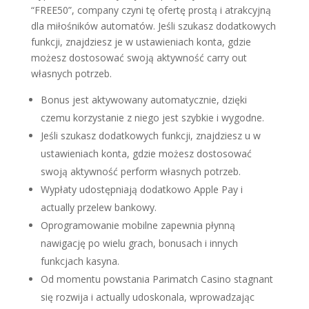
“FREE50”, company czyni tę ofertę prostą i atrakcyjną
dla miłośników automatów. Jeśli szukasz dodatkowych
funkcji, znajdziesz je w ustawieniach konta, gdzie
możesz dostosować swoją aktywność carry out
własnych potrzeb.
Bonus jest aktywowany automatycznie, dzięki
czemu korzystanie z niego jest szybkie i wygodne.
Jeśli szukasz dodatkowych funkcji, znajdziesz u w
ustawieniach konta, gdzie możesz dostosować
swoją aktywność perform własnych potrzeb.
Wypłaty udostępniają dodatkowo Apple Pay i
actually przelew bankowy.
Oprogramowanie mobilne zapewnia płynną
nawigację po wielu grach, bonusach i innych
funkcjach kasyna.
Od momentu powstania Parimatch Casino stagnant
się rozwija i actually udoskonala, wprowadzając