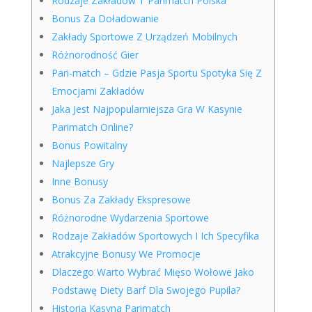
Rodzaje Zakładów T Parimatch Polska
Bonus Za Doładowanie
Zakłady Sportowe Z Urządzeń Mobilnych
Różnorodność Gier
Pari-match – Gdzie Pasja Sportu Spotyka Się Z
Emocjami Zakładów
Jaka Jest Najpopularniejsza Gra W Kasynie
Parimatch Online?
Bonus Powitalny
Najlepsze Gry
Inne Bonusy
Bonus Za Zakłady Ekspresowe
Różnorodne Wydarzenia Sportowe
Rodzaje Zakładów Sportowych I Ich Specyfika
Atrakcyjne Bonusy We Promocje
Dlaczego Warto Wybrać Mięso Wołowe Jako
Podstawę Diety Barf Dla Swojego Pupila?
Historia Kasyna Parimatch