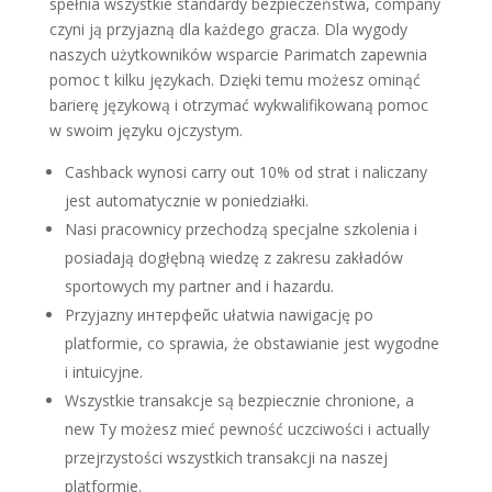
spełnia wszystkie standardy bezpieczeństwa, company
czyni ją przyjazną dla każdego gracza. Dla wygody
naszych użytkowników wsparcie Parimatch zapewnia
pomoc t kilku językach. Dzięki temu możesz ominąć
barierę językową i otrzymać wykwalifikowaną pomoc
w swoim języku ojczystym.
Cashback wynosi carry out 10% od strat i naliczany
jest automatycznie w poniedziałki.
Nasi pracownicy przechodzą specjalne szkolenia i
posiadają dogłębną wiedzę z zakresu zakładów
sportowych my partner and i hazardu.
Przyjazny интерфейс ułatwia nawigację po
platformie, co sprawia, że obstawianie jest wygodne
i intuicyjne.
Wszystkie transakcje są bezpiecznie chronione, a
new Ty możesz mieć pewność uczciwości i actually
przejrzystości wszystkich transakcji na naszej
platformie.