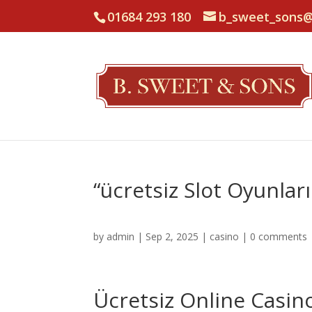
01684 293 180
b_sweet_sons@
“ücretsiz Slot Oyunlar
by
admin
|
Sep 2, 2025
|
casino
|
0 comments
Ücretsiz Online Casin