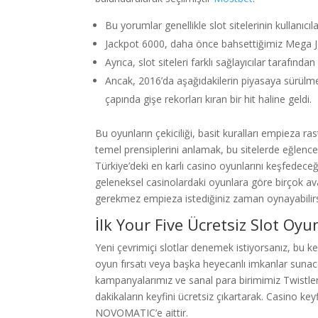
Bu yorumlar genellikle slot sitelerinin kullanıc
Jackpot 6000, daha önce bahsettiğimiz Mega Jo
Ayrıca, slot siteleri farklı sağlayıcılar tarafında
Ancak, 2016’da aşağıdakilerin piyasaya sürülm
çapında gişe rekorları kıran bir hit haline geldi.
Bu oyunların çekiciliği, basit kuralları empieza r
temel prensiplerini anlamak, bu sitelerde eğlence
Türkiye’deki en karlı casino oyunlarını keşfedeceğiz
geleneksel casinolardaki oyunlara göre birçok av
gerekmez empieza istediğiniz zaman oynayabilirs
İlk Your Five Ücretsiz Slot Oyu
Yeni çevrimiçi slotlar denemek istiyorsanız, bu ke
oyun fırsatı veya başka heyecanlı imkanlar sunaca
kampanyalarımız ve sanal para birimimiz Twistle
dakikaların keyfini ücretsiz çıkartarak. Casino keyf
NOVOMATIC’e aittir.