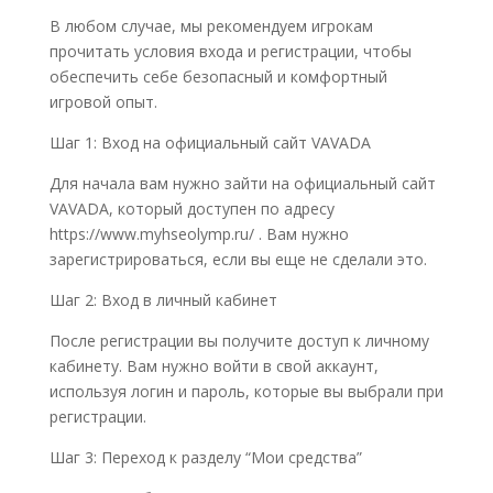
В любом случае, мы рекомендуем игрокам
прочитать условия входа и регистрации, чтобы
обеспечить себе безопасный и комфортный
игровой опыт.
Шаг 1: Вход на официальный сайт VAVADA
Для начала вам нужно зайти на официальный сайт
VAVADA, который доступен по адресу
https://www.myhseolymp.ru/ . Вам нужно
зарегистрироваться, если вы еще не сделали это.
Шаг 2: Вход в личный кабинет
После регистрации вы получите доступ к личному
кабинету. Вам нужно войти в свой аккаунт,
используя логин и пароль, которые вы выбрали при
регистрации.
Шаг 3: Переход к разделу “Мои средства”