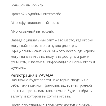
Большой выбор игр
Простой и удобный интерфейс
Многофункциональный поиск
Многоязычный интерфейс
Вавада официальный сайт – это место, где игроки
могут найти все, что им нужно для игры.
Официальный сайт VAVADA – это место, где игроки
могут начать играть, получать доступ к играм и
функциям, и получать информацию о новых играх и
функциях.
Регистрация в VAVADA
Вам нужно будет ввести некоторые сведения о
себе, такие как имя, фамилия, адрес электронной
почты и пароль. Вам также нужно будет выбрать
валюту, в которой вы хотите играть.
После регистрации вы получите доступ к личному