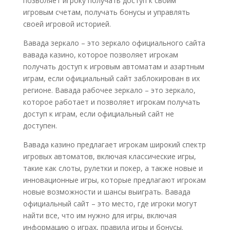
позволяет игроку получать доступ к своим
игровым счетам, получать бонусы и управлять
своей игровой историей.
Вавада зеркало – это зеркало официального сайта
вавада казино, которое позволяет игрокам
получать доступ к игровым автоматам и азартным
играм, если официальный сайт заблокирован в их
регионе. Вавада рабочее зеркало – это зеркало,
которое работает и позволяет игрокам получать
доступ к играм, если официальный сайт не
доступен.
Вавада казино предлагает игрокам широкий спектр
игровых автоматов, включая классические игры,
такие как слоты, рулетки и покер, а также новые и
инновационные игры, которые предлагают игрокам
новые возможности и шансы выиграть. Вавада
официальный сайт – это место, где игроки могут
найти все, что им нужно для игры, включая
информацию о играх, правила игры и бонусы.