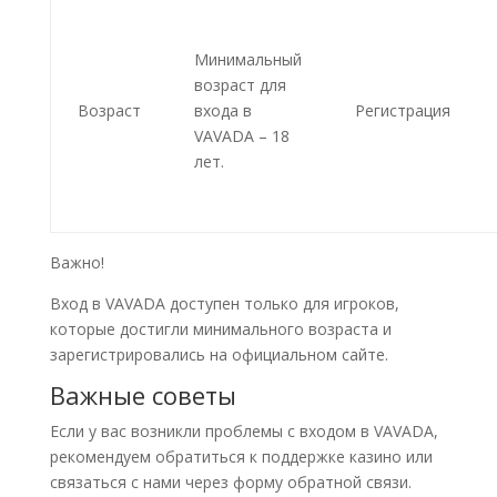
Минимальный
возраст для
Возраст
входа в
Регистрация
VAVADA – 18
лет.
Важно!
Вход в VAVADA доступен только для игроков,
которые достигли минимального возраста и
зарегистрировались на официальном сайте.
Важные советы
Если у вас возникли проблемы с входом в VAVADA,
рекомендуем обратиться к поддержке казино или
связаться с нами через форму обратной связи.