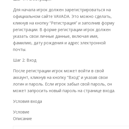
Для начала игрок должен зарегистрироваться на
официальном сайте VAVADA. Это можно сделать,
кликнув на кнопку “Регистрация” и заполнив форму
регистрации. В форме регистрации игрок должен
указать свои личные данные, включая имя,
фамилию, дату рождения и адрес электронной
почты.
Шаг 2: Вход
После регистрации игрок может войти в свой
аккаунт, кликнув на кнопку “Вход” и указав свои
логин и пароль. Если игрок забыл свой пароль, он
может запросить новый пароль на странице входа.
Условия входа
Условие
Описание