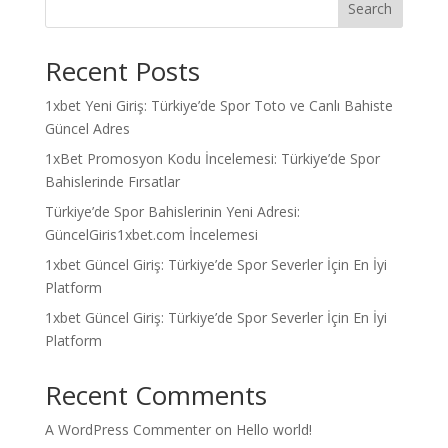
Search
Recent Posts
1xbet Yeni Giriş: Türkiye’de Spor Toto ve Canlı Bahiste
Güncel Adres
1xBet Promosyon Kodu İncelemesi: Türkiye’de Spor
Bahislerinde Fırsatlar
Türkiye’de Spor Bahislerinin Yeni Adresi:
GüncelGiris1xbet.com İncelemesi
1xbet Güncel Giriş: Türkiye’de Spor Severler İçin En İyi
Platform
1xbet Güncel Giriş: Türkiye’de Spor Severler İçin En İyi
Platform
Recent Comments
A WordPress Commenter
on
Hello world!