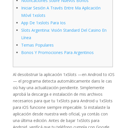
Notificaciones Sobre Nuevos Bonos
Iniciar Sesión A Través Entre Ma Aplicación
Móvil 1xslots
App De 1xslots Para Ios
Slots Argentina: Visión Standard Del Casino En
Línea
Temas Populares
Bonos Y Promociones Para Argentinos
Al desobstruir la aplicación 1xSlots —en Android to iOS
— el programa detecta automáticamente dans le cas
où hay una actualización pendiente. Simplemente
aprobá la descarga e instalación de mis archivos
necesarios para que tu 1xSlots para Android u 1xSlots
para iOS funcione siempre impecable. Si instalaste la
aplicación desde nuestra web oficial, ya contás con
una última edición. Antes de bajar 1xSlots para
Android, verificá que tu teléfono cumpla con Google