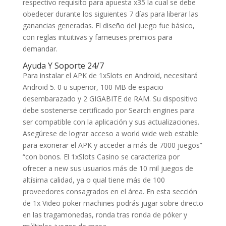
respectivo requisito para apuesta x35 la cual se debe
obedecer durante los siguientes 7 días para liberar las
ganancias generadas. El diseño del juego fue básico,
con reglas intuitivas y fameuses premios para
demandar.
Ayuda Y Soporte 24/7
Para instalar el APK de 1xSlots en Android, necesitará
Android 5. 0 u superior, 100 MB de espacio
desembarazado y 2 GIGABITE de RAM. Su dispositivo
debe sostenerse certificado por Search engines para
ser compatible con la aplicación y sus actualizaciones.
Asegúrese de lograr acceso a world wide web estable
para exonerar el APK y acceder a más de 7000 juegos”
“con bonos. El 1xSlots Casino se caracteriza por
ofrecer a new sus usuarios más de 10 mil juegos de
altísima calidad, ya o qual tiene más de 100
proveedores consagrados en el área. En esta sección
de 1x Video poker machines podrás jugar sobre directo
en las tragamonedas, ronda tras ronda de póker y