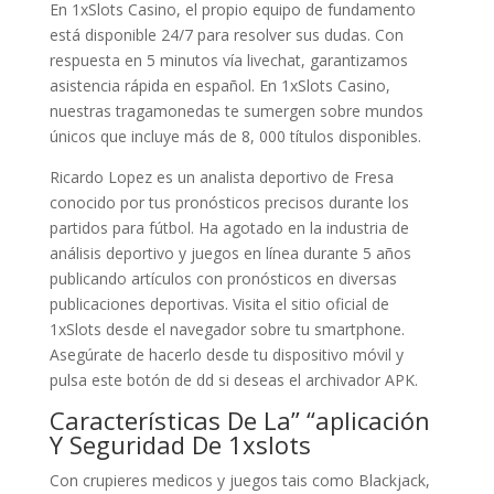
En 1xSlots Casino, el propio equipo de fundamento
está disponible 24/7 para resolver sus dudas. Con
respuesta en 5 minutos vía livechat, garantizamos
asistencia rápida en español. En 1xSlots Casino,
nuestras tragamonedas te sumergen sobre mundos
únicos que incluye más de 8, 000 títulos disponibles.
Ricardo Lopez es un analista deportivo de Fresa
conocido por tus pronósticos precisos durante los
partidos para fútbol. Ha agotado en la industria de
análisis deportivo y juegos en línea durante 5 años
publicando artículos con pronósticos en diversas
publicaciones deportivas. Visita el sitio oficial de
1xSlots desde el navegador sobre tu smartphone.
Asegúrate de hacerlo desde tu dispositivo móvil y
pulsa este botón de dd si deseas el archivador APK.
Características De La” “aplicación
Y Seguridad De 1xslots
Con crupieres medicos y juegos tais como Blackjack,