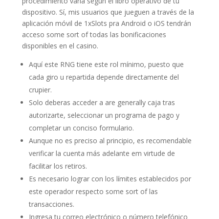
procedimiento varía según el libro operativo de tu
dispositivo. Sí, mis usuarios que jueguen a través de la
aplicación móvil de 1xSlots pra Android o iOS tendrán
acceso some sort of todas las bonificaciones
disponibles en el casino.
Aquí este RNG tiene este rol mínimo, puesto que
cada giro u repartida depende directamente del
crupier.
Solo deberas acceder a are generally caja tras
autorizarte, seleccionar un programa de pago y
completar un conciso formulario.
Aunque no es preciso al principio, es recomendable
verificar la cuenta más adelante em virtude de
facilitar los retiros.
Es necesario lograr con los límites establecidos por
este operador respecto some sort of las
transacciones.
Ingresa tu correo electrónico o número telefónico