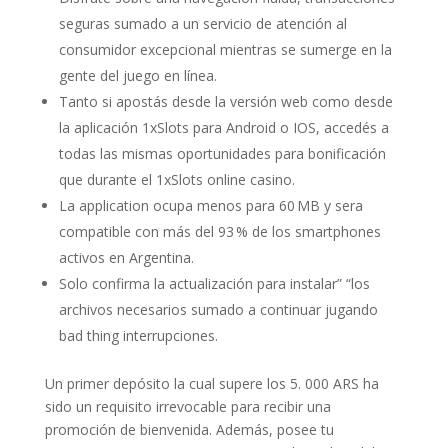
seguras sumado a un servicio de atención al
consumidor excepcional mientras se sumerge en la
gente del juego en línea.
Tanto si apostás desde la versión web como desde
la aplicación 1xSlots para Android o IOS, accedés a
todas las mismas oportunidades para bonificación
que durante el 1xSlots online casino.
La application ocupa menos para 60 MB y sera
compatible con más del 93 % de los smartphones
activos en Argentina.
Solo confirma la actualización para instalar” “los
archivos necesarios sumado a continuar jugando
bad thing interrupciones.
Un primer depósito la cual supere los 5. 000 ARS ha
sido un requisito irrevocable para recibir una
promoción de bienvenida. Además, posee tu