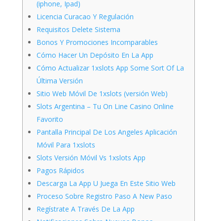
(iphone, Ipad)
Licencia Curacao Y Regulación
Requisitos Delete Sistema
Bonos Y Promociones Incomparables
Cómo Hacer Un Depósito En La App
Cómo Actualizar 1xslots App Some Sort Of La
Última Versión
Sitio Web Móvil De 1xslots (versión Web)
Slots Argentina – Tu On Line Casino Online
Favorito
Pantalla Principal De Los Angeles Aplicación
Móvil Para 1xslots
Slots Versión Móvil Vs 1xslots App
Pagos Rápidos
Descarga La App U Juega En Este Sitio Web
Proceso Sobre Registro Paso A New Paso
Regístrate A Través De La App