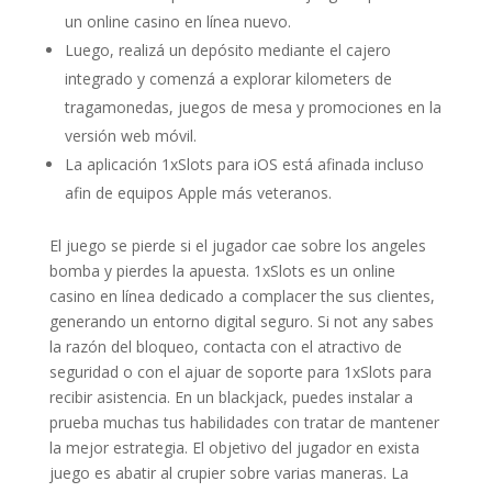
un online casino en línea nuevo.
Luego, realizá un depósito mediante el cajero
integrado y comenzá a explorar kilometers de
tragamonedas, juegos de mesa y promociones en la
versión web móvil.
La aplicación 1xSlots para iOS está afinada incluso
afin de equipos Apple más veteranos.
El juego se pierde si el jugador cae sobre los angeles
bomba y pierdes la apuesta. 1xSlots es un online
casino en línea dedicado a complacer the sus clientes,
generando un entorno digital seguro. Si not any sabes
la razón del bloqueo, contacta con el atractivo de
seguridad o con el ajuar de soporte para 1xSlots para
recibir asistencia. En un blackjack, puedes instalar a
prueba muchas tus habilidades con tratar de mantener
la mejor estrategia. El objetivo del jugador en exista
juego es abatir al crupier sobre varias maneras. La