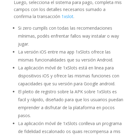
Luego, selecciona el sistema para pago, completa mis
campos con los detalles necesarios sumado a
confirma la transacción
1xslot
.
Si zero cumplís con todas las recomendaciones
mínimas, podés enfrentar fallos way instalar o way
jugar.
La versión iOS entre ma app 1xSlots ofrece las
mismas funcionalidades que su versión Android.
La aplicación móvil de 1xSlots está en linea para
dispositivos iOS y ofrece las mismas funciones con
capacidades que su versión para Google android.
El pleito de registro sobre la APK sobre 1xSlots es
facil y rápido, diseñado para que los usuarios puedan
emprender a disfrutar de la plataforma en pocos
pasos.
La aplicación móvil de 1xSlots conlleva un programa
de fidelidad escalonado os quais recompensa a mis