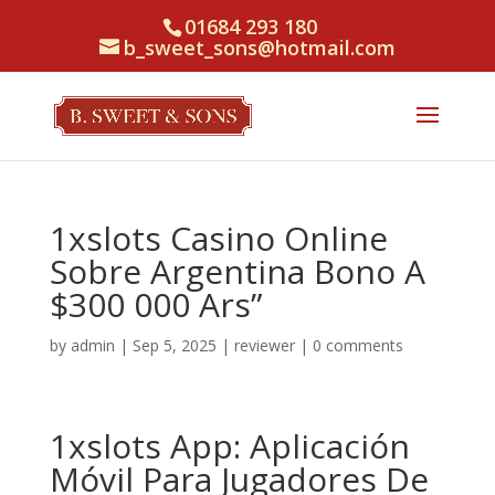
01684 293 180
b_sweet_sons@hotmail.com
1xslots Casino Online
Sobre Argentina Bono A
$300 000 Ars”
by
admin
|
Sep 5, 2025
|
reviewer
|
0 comments
1xslots App: Aplicación
Móvil Para Jugadores De