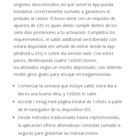
orígenes desconocidos así que usted la App pueda
instalarse correctamente sumado a garantices el
preludio al casino. El bono viene con un requisito de
apuesta de x35 os quais debés cumplir dentro de los
siete días posteriores a tu activación. Cumplidos los
requerimientos, el saldo additional será liberado con
estará disponible em virtude de retirar desde la App
(Android u iOS) o sobre ela versión web. Con estos
pasos, desbloqueás cuatro 1xSlots bonos,
escalonados según un monto depositado, con además
recibís giros gratis para encajar en tragamonedas.
Comenzar la semana que incluye saldo extra dia a
dia es una buena idea, y 1xSlots lo sabe.
Accede i smag med página estatal de 1xSlots a partir
de el navegador de tu dispositivo iOS.
Desde métodos tradicionales hasta criptomonedas,
la aplicación ofrece alternativas cómodas sumado a
seguras para gobernar las transacciones.